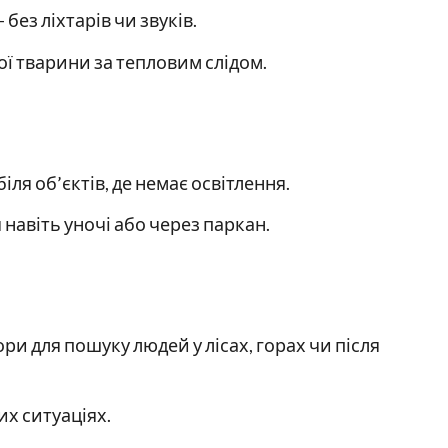
без ліхтарів чи звуків.
ї тварини за тепловим слідом.
ля об’єктів, де немає освітлення.
авіть уночі або через паркан.
и для пошуку людей у лісах, горах чи після
х ситуаціях.