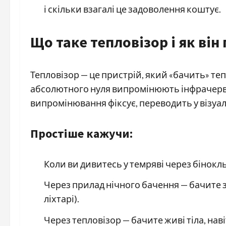
і скільки взагалі це задоволення коштує.
Що таке тепловізор і як він
Тепловізор — це пристрій, який «бачить» тепл
абсолютного нуля випромінюють інфрачерво
випромінювання фіксує, переводить у візуал
Простіше кажучи:
Коли ви дивитесь у темряві через бінокль
Через прилад нічного бачення — бачите з
ліхтарі).
Через тепловізор — бачите живі тіла, нав