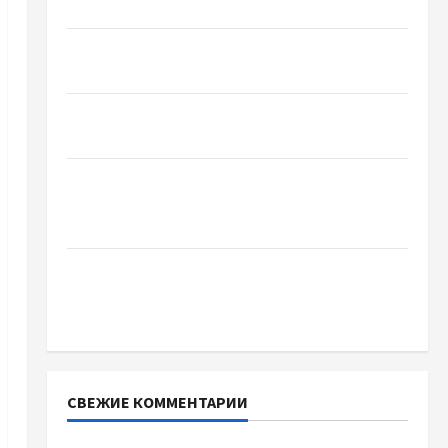
базиліку
Чому важливо вибрати якісні запчастини до
тракторів
Украинский нотариус во Вроцлаве:
доверенность для Украины
Два пути к одному результату: чем
отличаются способы расторжения брака и
какой выбрать
Тягові літій-залізо-фосфатні акумуляторні
батареї зі SMART BMS INVERTER для
інверторів DEYE
СВЕЖИЕ КОММЕНТАРИИ