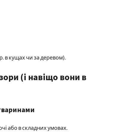
. в кущах чи за деревом).
ори (і навіщо вони в
 тваринами
чі або в складних умовах.