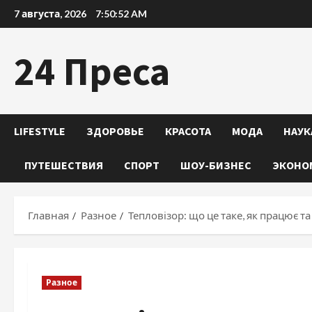
Перейти
7 августа, 2026
7:50:53 AM
к
содержимому
24 Преса
LIFESTYLE
ЗДОРОВЬЕ
КРАСОТА
МОДА
НАУК
ПУТЕШЕСТВИЯ
СПОРТ
ШОУ-БИЗНЕС
ЭКОНО
Главная
Разное
Тепловізор: що це таке, як працює т
Разное