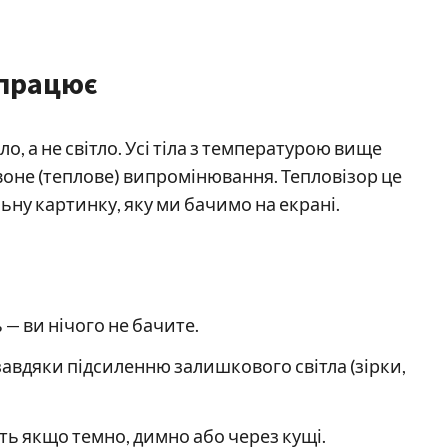
 працює
о, а не світло. Усі тіла з температурою вище
не (теплове) випромінювання. Тепловізор це
ьну картинку, яку ми бачимо на екрані.
 — ви нічого не бачите.
авдяки підсиленню залишкового світла (зірки,
іть якщо темно, димно або через кущі.