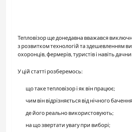
Тепловізор ще донедавна вважався виключн
з розвитком технологій та здешевленням ви
охоронців, фермерів, туристів і навіть дачни
У цій статті розберемось:
що таке тепловізор і як він працює;
чим він відрізняється від нічного бачення
де його реально використовують;
на що звертати увагу при виборі;