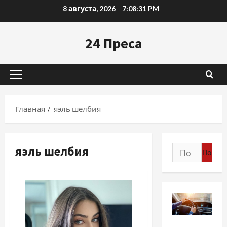
Перейти
8 августа, 2026
7:08:32 PM
к
содержимому
24 Преса
Основное
меню
Главная
яэль шелбия
яэль шелбия
Найти:
Разное