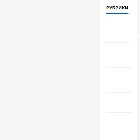
РУБРИКИ
Lifestyle
Uncategorize
Здоровье
Красота
Мода
Наука
Новости
мира
Новости
Украины
Общество