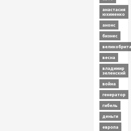
анастасия
юхименко
анонс
бизнес
великобрит
весна
владимир
зеленский
война
генератор
гибель
деньги
европа