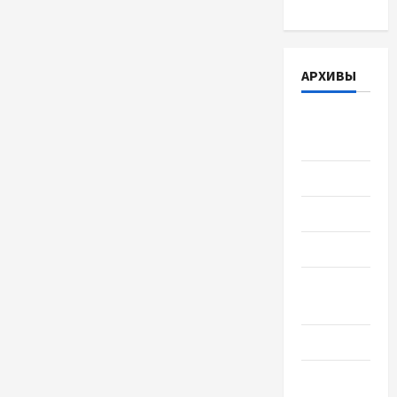
АРХИВЫ
Август
2026
Июль 2026
Июнь 2026
Май 2026
Апрель
2026
Март 2026
Февраль