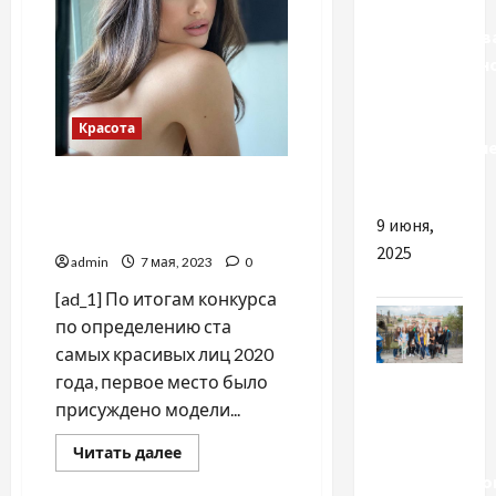
Преимуществ
дистанционн
обучения
на
Красота
водительски
права
Самую красивую девушку
2020 года «травят» в
9 июня,
соцсетях
2025
admin
7 мая, 2023
0
[ad_1] По итогам конкурса
по определению ста
самых красивых лиц 2020
Разное
года, первое место было
присуждено модели...
Чем
Прочитать
Читать далее
важна
больше
квалифициро
о