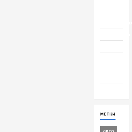
Политика
Происшестви
Путешествия
Разное
Спорт
Шоу-
бизнес
Экономика
МЕТКИ
авто