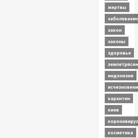
жертвы
заболеваем
закон
законы
здоровье
землетрясен
индонезия
исчезновени
карантин
киев
коронавиру
косметика