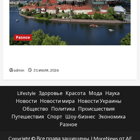
Разное
Украинский нотариус во Вроцлаве:
доверенность для Украины
admin
31 июля, 2026
Lifestyle
Здоровье
Красота
Мода
Наука
Новости
Новости мира
Новости Украины
Общество
Политика
Происшествия
Путешествия
Спорт
Шоу-бизнес
Экономика
Разное
Copyright © Все права защищены.
|
MoreNews
от AF