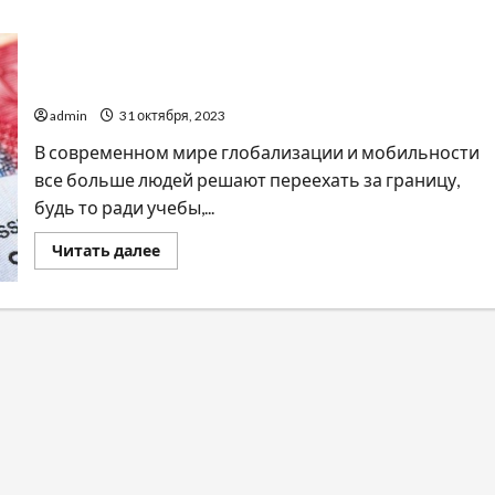
Почему грамотная визовая поддержка — это важно
и необходимо
admin
31 октября, 2023
В современном мире глобализации и мобильности
все больше людей решают переехать за границу,
будь то ради учебы,...
Прочитать
Читать далее
больше
о
Почему
грамотная
визовая
поддержка
—
это
важно
и
необходимо