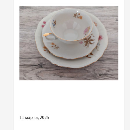
Разное
Кому підійде кришталевий і порцеляновий
посуд
11 марта, 2025