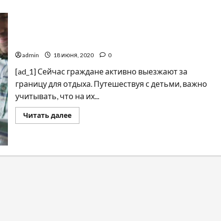
Эксперт рассказал, как путешествовать с детьми
admin
18 июня, 2020
0
[ad_1] Сейчас граждане активно выезжают за
границу для отдыха. Путешествуя с детьми, важно
учитывать, что на их...
Прочитать
Читать далее
больше
о
Эксперт
рассказал,
как
путешествовать
с
детьми