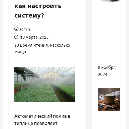
как настроить
Разное
систему?
Вплив
типу
admin
покриття
13 марта, 2025
електродів
13 Время чтения: несколько
на якість
минут
зварювання
9 ноября,
2024
Разное
Автоматический полив в
теплице позволяет
Чому