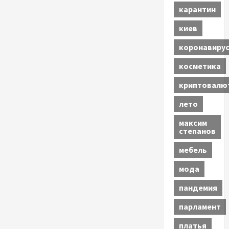
карантин
киев
коронавиру
косметика
криптовалю
лето
максим
степанов
мебель
мода
пандемия
парламент
платья