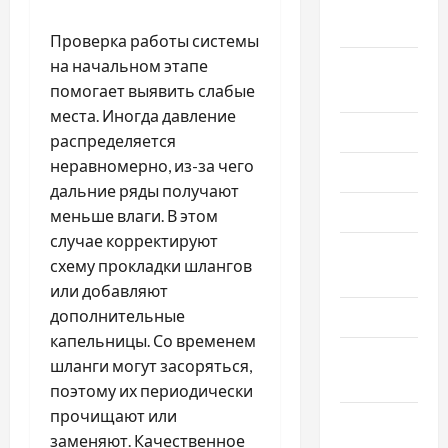
Сентябрь
2025
Проверка работы системы
на начальном этапе
Август
помогает выявить слабые
2025
места. Иногда давление
Июль 2025
распределяется
неравномерно, из-за чего
Июнь 2025
дальние ряды получают
Май 2025
меньше влаги. В этом
случае корректируют
Апрель
схему прокладки шлангов
2025
или добавляют
дополнительные
Март 2025
капельницы. Со временем
Февраль
шланги могут засоряться,
2025
поэтому их периодически
прочищают или
Январь
заменяют. Качественное
2025