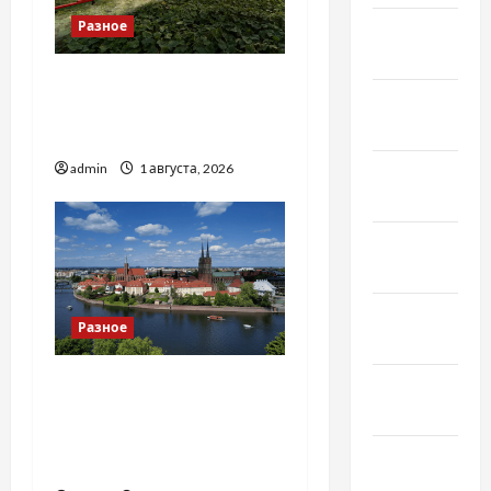
Разное
Февраль
2022
Чому важливо вибрати
Январь
якісні запчастини до
2022
тракторів
admin
1 августа, 2026
Декабрь
2021
Ноябрь
2021
Октябрь
Разное
2021
Украинский нотариус во
Сентябрь
Вроцлаве:
2021
доверенность для
Август
Украины
2021