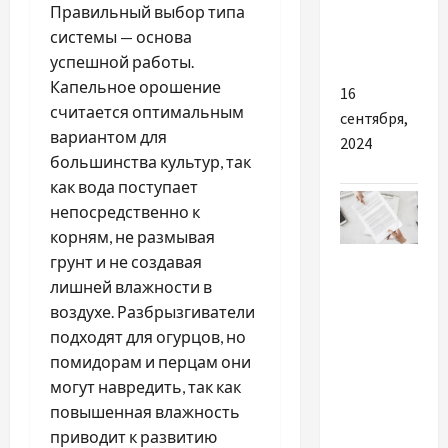
Правильный выбор типа
запчастей
системы — основа
на Вольво
успешной работы.
Капельное орошение
16
считается оптимальным
сентября,
вариантом для
2024
большинства культур, так
как вода поступает
непосредственно к
корням, не размывая
Разное
грунт и не создавая
лишней влажности в
Присяжный
воздухе. Разбрызгиватели
перевод в
подходят для огурцов, но
Варшаве:
помидорам и перцам они
как всё
могут навредить, так как
устроено
повышенная влажность
и к кому
приводит к развитию