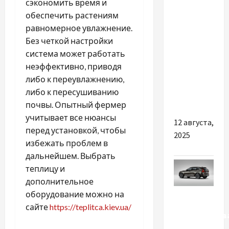
сэкономить время и
ресторанам
обеспечить растениям
та кафе
равномерное увлажнение.
вкрай
Без четкой настройки
важливо
система может работать
купувати
неэффективно, приводя
якісну
либо к переувлажнению,
каву
либо к пересушиванию
оптом
почвы. Опытный фермер
учитывает все нюансы
12 августа,
перед установкой, чтобы
2025
избежать проблем в
дальнейшем. Выбрать
теплицу и
дополнительное
Разное
оборудование можно на
сайте
https://teplitca.kiev.ua/
Преимуществ
покупки