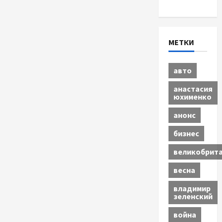
Экономика
МЕТКИ
авто
анастасия
юхименко
анонс
бизнес
великобрит
весна
владимир
зеленский
война