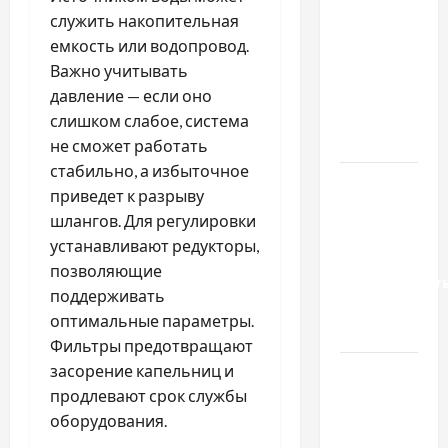
важливо
служить накопительная
вибрати
емкость или водопровод.
якісні
Важно учитывать
запчастини
давление — если оно
до
слишком слабое, система
тракторів
не сможет работать
стабильно, а избыточное
Украинский
приведет к разрыву
нотариус
шлангов. Для регулировки
во
устанавливают редукторы,
Вроцлаве:
позволяющие
доверенност
поддерживать
для
оптимальные параметры.
Украины
Фильтры предотвращают
засорение капельниц и
Два пути
продлевают срок службы
к одному
оборудования.
результату:
чем