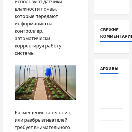
используют датчики
DEYE
влажности почвы,
которые передают
информацию на
СВЕЖИЕ
контроллер,
КОММЕНТАРИ
автоматически
корректируя работу
системы.
АРХИВЫ
Август
2026
Июль 2026
Размещение капельниц
Июнь 2026
или разбрызгивателей
Май 2026
требует внимательного