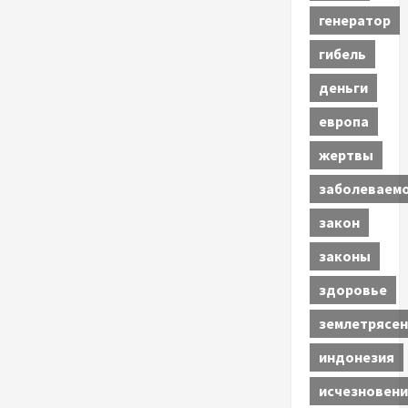
генератор
гибель
деньги
европа
жертвы
заболеваем
закон
законы
здоровье
землетрясен
индонезия
исчезновени