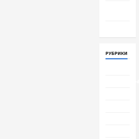
Апрель
2018
Март 2018
РУБРИКИ
Lifestyle
Uncategorize
Здоровье
Красота
Мода
Наука