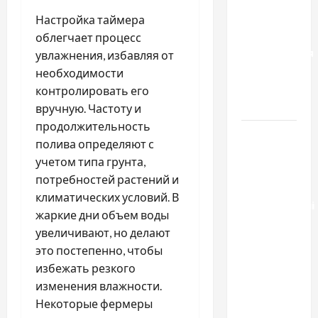
отличаются
Настройка таймера
способы
облегчает процесс
расторжения
увлажнения, избавляя от
брака и
необходимости
какой
контролировать его
выбрать
вручную. Частоту и
продолжительность
Тягові
полива определяют с
літій-
учетом типа грунта,
залізо-
потребностей растений и
фосфатні
климатических условий. В
акумуляторні
жаркие дни объем воды
батареї зі
увеличивают, но делают
SMART
это постепенно, чтобы
BMS
избежать резкого
INVERTER
изменения влажности.
для
Некоторые фермеры
інверторів