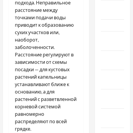
подхода. Неправильное
Апрель
расстояние между
2026
точками подачи воды
приводит к образованию
Март 2026
сухих участков или,
Февраль
наоборот,
2026
заболоченности.
Расстояние регулируют в
Январь
зависимости от схемы
2026
посадки — для кустовых
Декабрь
растений капельницы
2025
устанавливают ближе к
основанию, а для
Ноябрь
растений с разветвленной
2025
корневой системой
равномерно
Октябрь
распределяют по всей
2025
грядке.