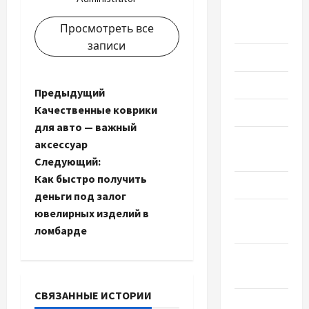
Сентябрь
Просмотреть все
2023
записи
Июль 2023
Июнь 2023
Н
Предыдущий
Качественные коврики
Май 2023
а
для авто — важный
Апрель
аксессуар
в
2023
Следующий:
и
Как быстро получить
Март 2023
деньги под залог
г
Февраль
ювелирных изделий в
2023
ломбарде
а
Январь
ц
2023
и
СВЯЗАННЫЕ ИСТОРИИ
Декабрь