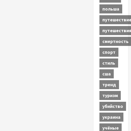
польша
путешестви
путешестви
смертность
спорт
стиль
сша
тренд
туризм
убийство
украина
учёные