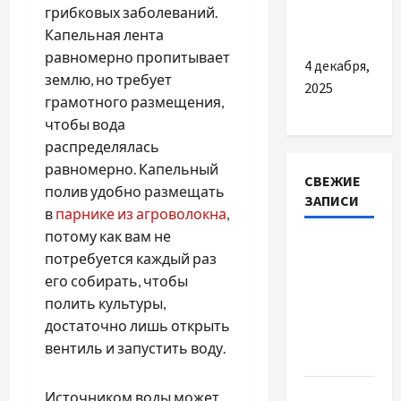
лучше
грибковых заболеваний.
обращаться
Капельная лента
равномерно пропитывает
4 декабря,
землю, но требует
2025
грамотного размещения,
чтобы вода
распределялась
равномерно. Капельный
СВЕЖИЕ
полив удобно размещать
ЗАПИСИ
в
парнике из агроволокна
,
потому как вам не
Наскільки
потребуется каждый раз
важливо
его собирать, чтобы
купити
полить культуры,
якісне
достаточно лишь открыть
насіння
вентиль и запустить воду.
базиліку
Чому
Источником воды может