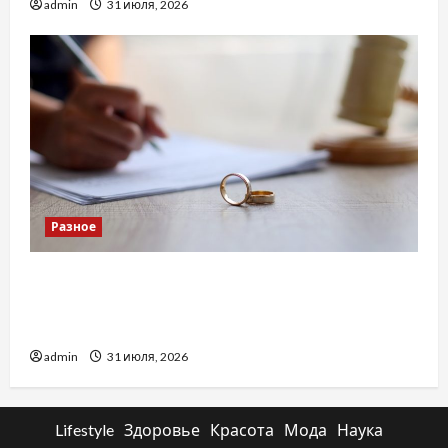
admin
31 июля, 2026
Разное
Два пути к одному результату: чем
отличаются способы расторжения брака и
какой выбрать
admin
31 июля, 2026
Lifestyle
Здоровье
Красота
Мода
Наука