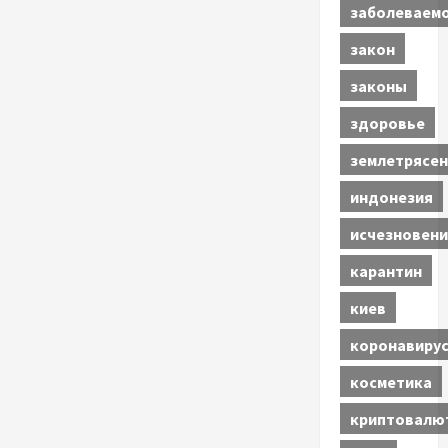
заболеваем
закон
законы
здоровье
землетрясен
индонезия
исчезновени
карантин
киев
коронавиру
косметика
криптовалю