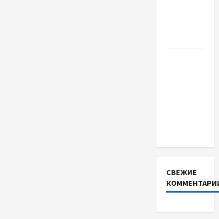
купити
якісне
насіння
базиліку
Чому
важливо
вибрати
якісні
запчастини
до
тракторів
СВЕЖИЕ
КОММЕНТАРИ