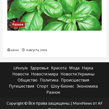
Разное
Наскільки важливо купити якісне насіння
базиліку
admin
4 августа, 2026
Lifestyle
Здоровье
Красота
Мода
Наука
Новости
Новости мира
Новости Украины
Общество
Политика
Происшествия
Путешествия
Спорт
Шоу-бизнес
Экономика
Разное
Copyright © Все права защищены.
|
MoreNews
от AF