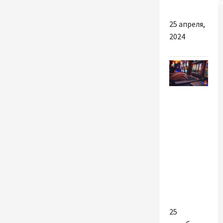
кондиционер
25 апреля,
2024
Новости
Украины
Найкращі
причини
обрати
ліцензоване
казино в
Києві
25