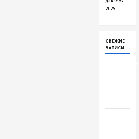
декабря,
2025
СВЕЖИЕ
ЗАПИСИ
Детоксикація
організму
після
тривалого
вживання
алкоголю
Приватний
будинок
престарілих
«Рідні