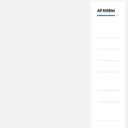
АРХИВЫ
Август
2026
Июль 2026
Июнь 2026
Май 2026
Апрель
2026
Март 2026
Февраль
2026
Январь