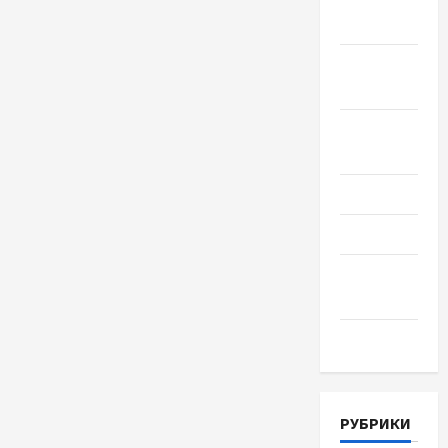
2018
Сентябрь
2018
Август
2018
Июль 2018
Июнь 2018
Апрель
2018
Март 2018
РУБРИКИ