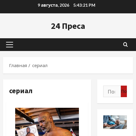
Перейти
9 августа, 2026
5:43:22 PM
к
содержимому
24 Преса
Основное
меню
Главная
сериал
сериал
Найти:
Разное