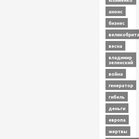
анонс
бизнес
великобрит
весна
владимир
зеленский
война
генератор
гибель
деньги
европа
жертвы