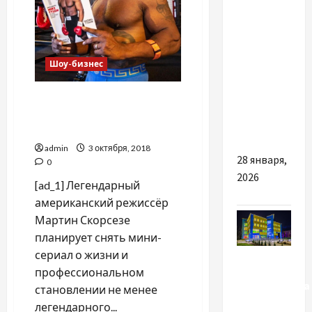
Від чого
залежить
вартість
Шоу-бизнес
страховки
на авто
Скорсезе снимет мини-
та як
сериал о жизни Майка
заощадити?
Тайсона
admin
3 октября, 2018
28 января,
0
2026
[ad_1] Легендарный
американский режиссёр
Мартин Скорсезе
планирует снять мини-
Разное
сериал о жизни и
профессиональном
Житомирська
становлении не менее
політехніка:
легендарного...