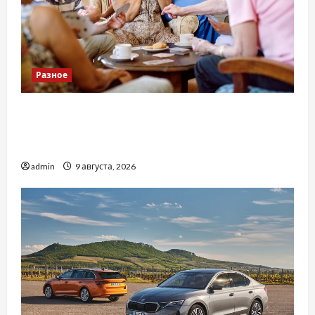
Разное
Приватний будинок престарілих «Рідні
Серця»: сучасні підходи до геріатричного
догляду
admin
9 августа, 2026