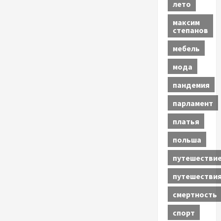
лето
максим
степанов
мебель
мода
пандемия
парламент
платья
польша
путешестви
путешестви
смертность
спорт