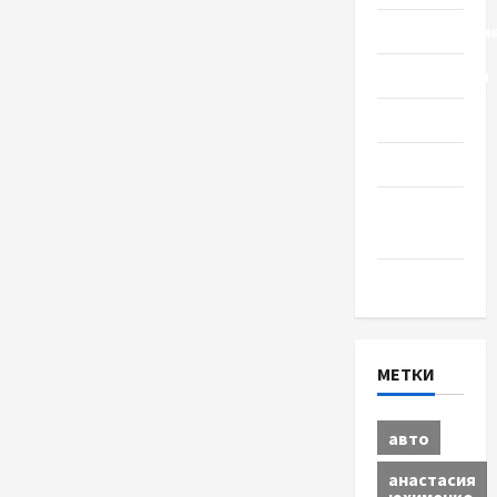
Происшестви
Путешествия
Разное
Спорт
Шоу-
бизнес
Экономика
МЕТКИ
авто
анастасия
юхименко