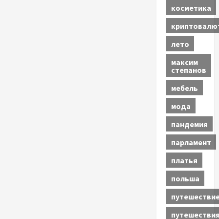
косметика
криптовалю
лето
максим
степанов
мебель
мода
пандемия
парламент
платья
польша
путешестви
путешестви