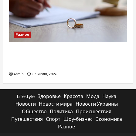
Разное
Два пути к одному результату: чем
отличаются способы расторжения брака и
какой выбрать
admin
31 июля, 2026
Lifestyle
Здоровье
Красота
Мода
Наука
Новости
Новости мира
Новости Украины
Общество
Политика
Происшествия
Путешествия
Спорт
Шоу-бизнес
Экономика
Разное