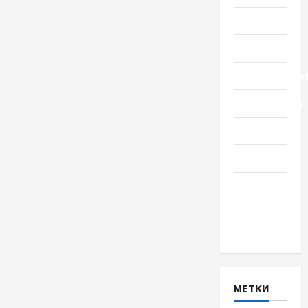
Общество
Политика
Происшестви
Путешествия
Разное
Спорт
Шоу-
бизнес
Экономика
МЕТКИ