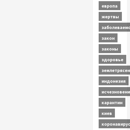
европа
жертвы
заболеваем
закон
законы
здоровье
землетрясен
индонезия
исчезновени
карантин
киев
коронавиру