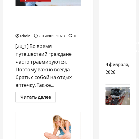
Коли
Как путешествовать без
можуть
вреда здоровью, —
знадобитися
эксперт
послуги
admin
30 июня, 2023
0
кваліфікован
[ad_1] Во время
кошторисник
путешествий граждане
часто травмируются.
4 февраля,
Поэтому важно всегда
2026
брать с собой на отдых
аптечку. Также...
Прочитать
Читать далее
больше
о
Разное
Как
путешествовать
без
Головні
вреда
здоровью,
переваги
—
эксперт
професійного