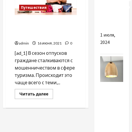
капітального
Путешествия
ремонту
автобусів
Безопасный отпуск: как не
стать жертвами
1 июля,
мошенников
2024
admin
16 июня, 2021
0
[ad_1] В сезон отпусков
граждане сталкиваются с
мошенничеством в сфере
туризма. Происходит это
чаще всего с теми,...
Разное
Прочитать
Читать далее
больше
Найкращі
о
причини
Безопасный
отпуск:
вибрати і
как
не
купити
стать
жертвами
якісні
мошенников