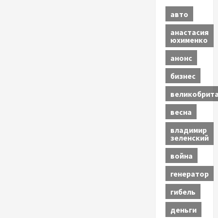
авто
анастасия
юхименко
анонс
бизнес
великобрит
весна
владимир
зеленский
война
генератор
гибель
деньги