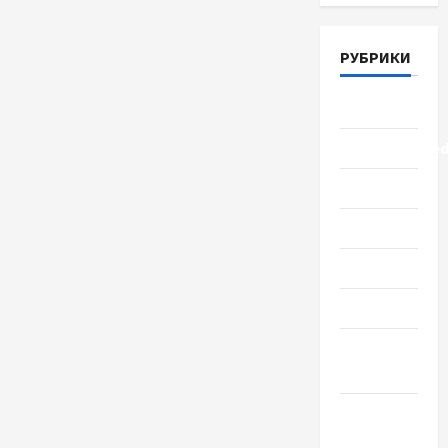
РУБРИКИ
Lifestyle
Uncategorize
Здоровье
Красота
Мода
Наука
Новости
мира
Новости
Украины