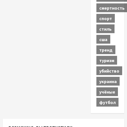
смертность
спорт
стиль
сша
тренд
туризм
убийство
украина
учёные
футбол