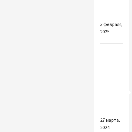
підвісні
світильники
3 февраля,
2025
Разное
Какими
плюсами
обладают
надежные
юридические
услуги в
Голландии
27 марта,
2024