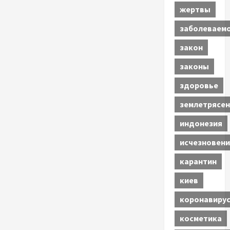
жертвы
заболеваем
закон
законы
здоровье
землетрясен
индонезия
исчезновени
карантин
киев
коронавиру
косметика