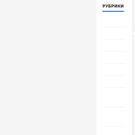
РУБРИКИ
Lifestyle
Uncategorize
Здоровье
Красота
Мода
Наука
Новости
мира
Новости
Украины
Общество