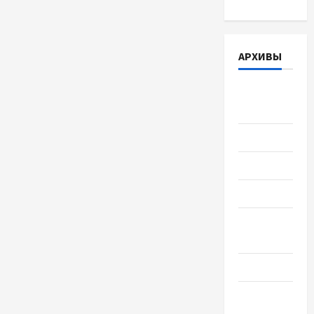
АРХИВЫ
Август
2026
Июль 2026
Июнь 2026
Май 2026
Апрель
2026
Март 2026
Февраль
2026