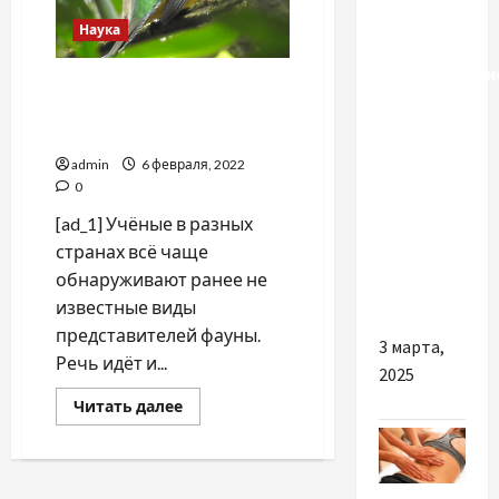
Наука
Какие
логистически
В мире учёные всё чаще
маршруты
выявляют новые виды
для
представителей фауны
экспорта
admin
6 февраля, 2022
зерна из
0
Украины
[ad_1] Учёные в разных
работают
странах всё чаще
в 2025
обнаруживают ранее не
году?
известные виды
представителей фауны.
3 марта,
Речь идёт и...
2025
Прочитать
Читать далее
больше
о
В
мире
учёные
Разное
всё