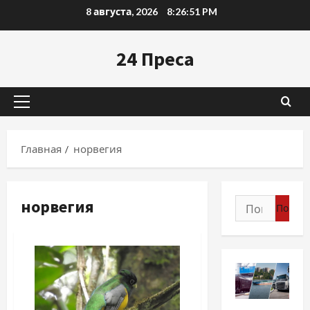
Перейти
8 августа, 2026
8:26:52 PM
к
содержимому
24 Преса
Основное
меню
Главная
норвегия
норвегия
Найти:
Разное