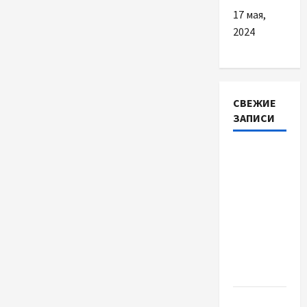
17 мая,
2024
СВЕЖИЕ
ЗАПИСИ
Автосервис
СТО
Skoda в
Молдове:
с какими
проблемами
чаще
обращаются
Наскільки