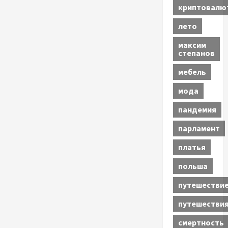
криптовалю
лето
максим
степанов
мебель
мода
пандемия
парламент
платья
польша
путешестви
путешестви
смертность