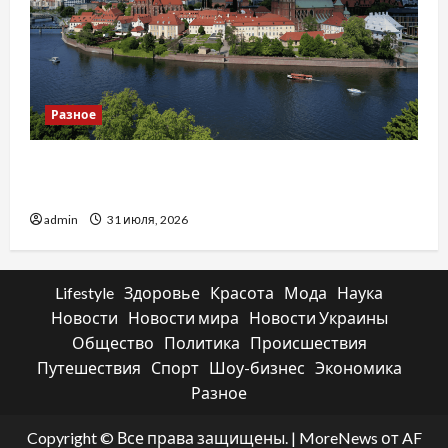
Разное
Украинский нотариус во Вроцлаве:
доверенность для Украины
admin
31 июля, 2026
Lifestyle
Здоровье
Красота
Мода
Наука
Новости
Новости мира
Новости Украины
Общество
Политика
Происшествия
Путешествия
Спорт
Шоу-бизнес
Экономика
Разное
Copyright © Все права защищены.
|
MoreNews
от AF