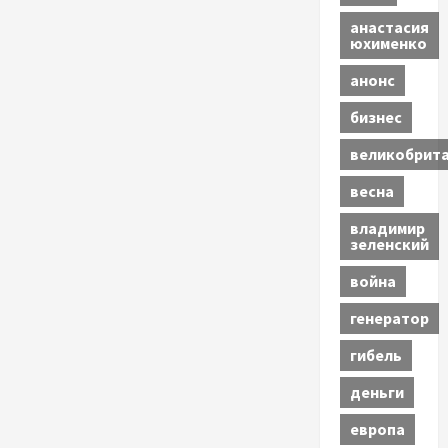
анастасия
юхименко
анонс
бизнес
великобрит
весна
владимир
зеленский
война
генератор
гибель
деньги
европа