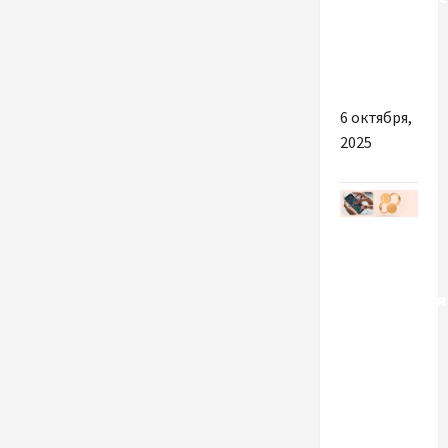
кальянов,
табаков и
аксессуаров
6 октября,
2025
Разное
Чому слід
скористатися
онлайн
сервісом
моніторингу
обмінників
валют