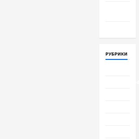
Апрель
2018
Март 2018
РУБРИКИ
Lifestyle
Uncategorize
Здоровье
Красота
Мода
Наука