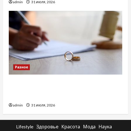
admin
31 июля, 2026
Разное
Два пути к одному результату: чем
отличаются способы расторжения брака и
какой выбрать
admin
31 июля, 2026
Lifestyle
Здоровье
Красота
Мода
Наука