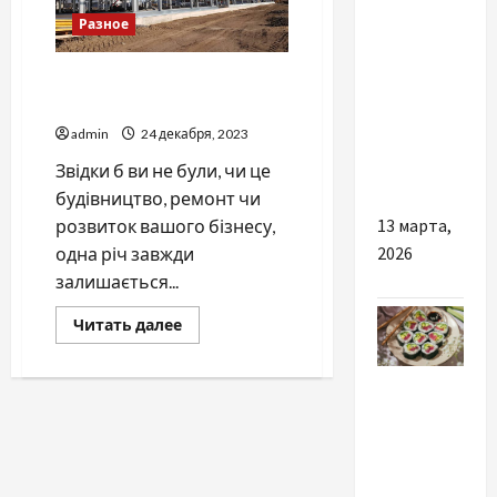
Разное
Чому
важливо
Причини купувати якісні
купити
металоконструкції
хороший
admin
24 декабря, 2023
чохол на
Звідки б ви не були, чи це
iPhone 15
будівництво, ремонт чи
13 марта,
розвиток вашого бізнесу,
2026
одна річ завжди
залишається...
Прочитать
Читать далее
больше
о
Причини
Разное
купувати
якісні
металоконструкції
Чому
послуга
доставки