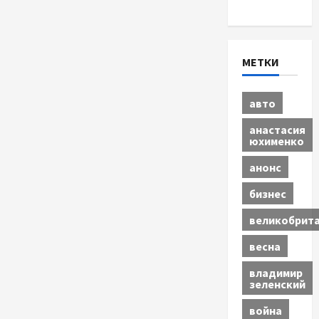
Экономика
МЕТКИ
авто
анастасия
юхименко
анонс
бизнес
великобрит
весна
владимир
зеленский
война