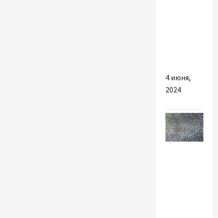
ролів
настільки
популярна
в
Тернополі
4 июня,
2024
Разное
Почему
так
важно
выбрать
качественну