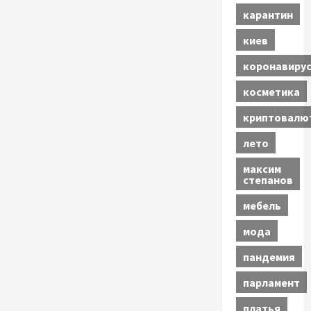
карантин
киев
коронавиру
косметика
криптовалю
лето
максим
степанов
мебель
мода
пандемия
парламент
платья