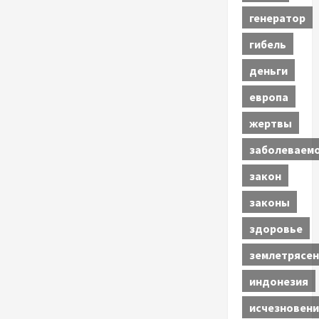
генератор
гибель
деньги
европа
жертвы
заболеваем
закон
законы
здоровье
землетрясен
индонезия
исчезновени