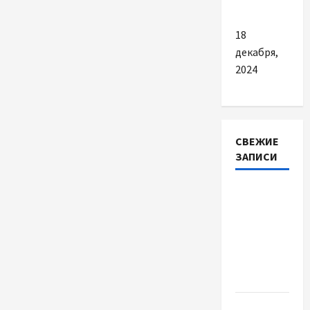
закупівлі
18
декабря,
2024
СВЕЖИЕ
ЗАПИСИ
Наскільки
важливо
купити
якісне
насіння
базиліку
Чому