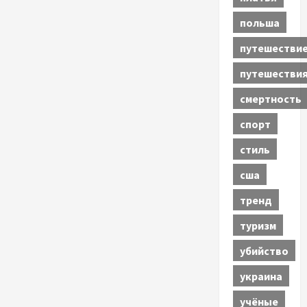
польша
путешестви
путешестви
смертность
спорт
стиль
сша
тренд
туризм
убийство
украина
учёные