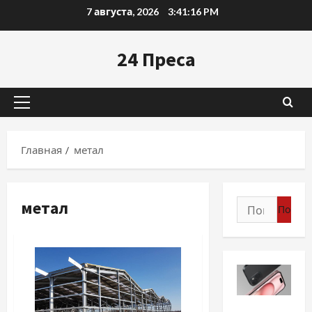
Перейти
7 августа, 2026
3:41:17 PM
к
содержимому
24 Преса
Основное
меню
Главная
метал
метал
Найти:
Разное