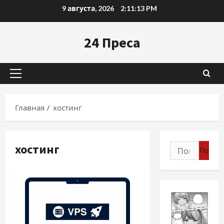
Перейти
9 августа, 2026
2:11:14 PM
к
содержимому
24 Преса
Основное
меню
Главная
хостинг
хостинг
Найти: