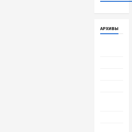
АРХИВЫ
Август
2026
Июль 2026
Июнь 2026
Май 2026
Апрель
2026
Март 2026
Февраль