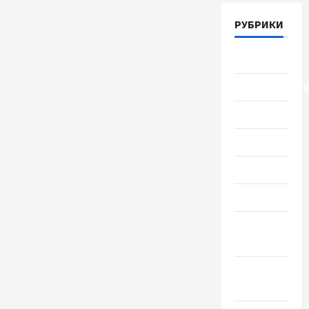
РУБРИКИ
Lifestyle
Uncategorize
Здоровье
Красота
Мода
Наука
Новости
мира
Новости
Украины