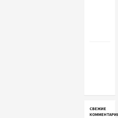
Наскільки
важливо
купити
якісне
насіння
базиліку
Чому
важливо
вибрати
якісні
запчастини
до
тракторів
СВЕЖИЕ
КОММЕНТАРИ