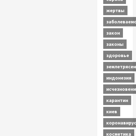
жертвы
заболеваем
закон
законы
здоровье
землетрясен
индонезия
исчезновени
карантин
киев
коронавиру
косметика