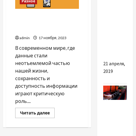
Разное
российских
рейдеров
Резервное копирование
снова
BaaS: особенности и
выходит
преимущества
на
admin
17 ноября, 2023
"охоту" в
В современном мире, где
Украине
данные стали
неотъемлемой частью
21 апреля,
нашей жизни,
2019
сохранность и
доступность информации
играют критическую
роль....
Разное
Прочитать
Читать далее
Как
больше
о
выбрать
Резервное
копирование
лучшие
BaaS: