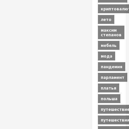
криптовалю
лето
максим
степанов
мебель
мода
пандемия
парламент
платья
польша
путешестви
путешестви