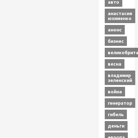
авто
анастасия
юхименко
анонс
бизнес
великобрит
весна
владимир
зеленский
война
генератор
гибель
деньги
европа