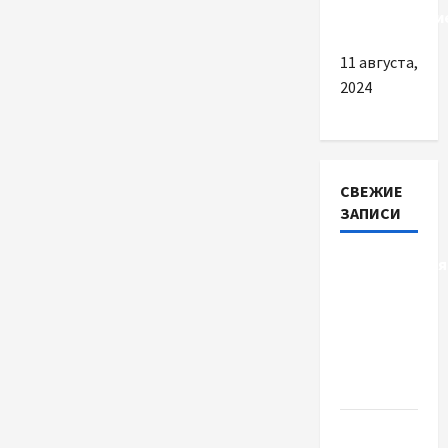
командовани
11 августа,
2024
СВЕЖИЕ
ЗАПИСИ
Детоксикація
організму
після
тривалого
вживання
алкоголю
Приватний