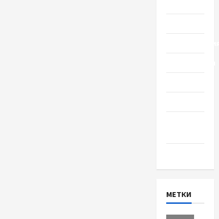
Общество
Политика
Происшестви
Путешествия
Разное
Спорт
Шоу-
бизнес
Экономика
МЕТКИ