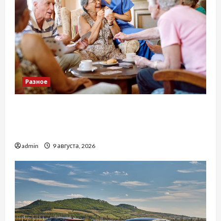
Разное
Приватний будинок престарілих «Рідні
Серця»: сучасні підходи до геріатричного
догляду
admin
9 августа, 2026