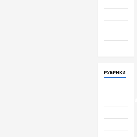
Июль 2018
Июнь 2018
Апрель
2018
Март 2018
РУБРИКИ
Lifestyle
Uncategorize
Здоровье
Красота
Мода