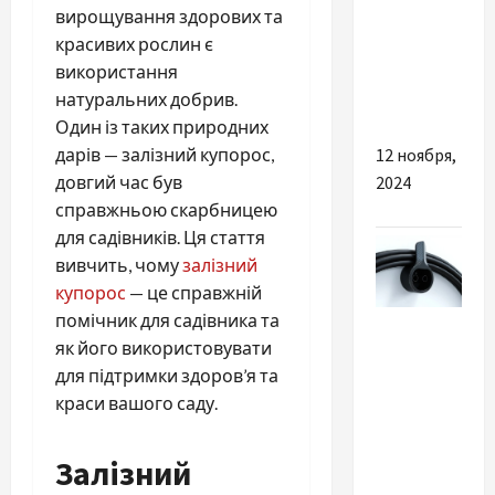
вирощування здорових та
надежную
красивих рослин є
упаковку
використання
для
натуральних добрив.
бизнеса
Один із таких природних
12 ноября,
дарів — залізний купорос,
2024
довгий час був
справжньою скарбницею
для садівників. Ця стаття
вивчить, чому
залізний
купорос
— це справжній
помічник для садівника та
Разное
як його використовувати
Що таке
для підтримки здоров’я та
тримач
краси вашого саду.
для
зарядного
Залізний
роз’єму