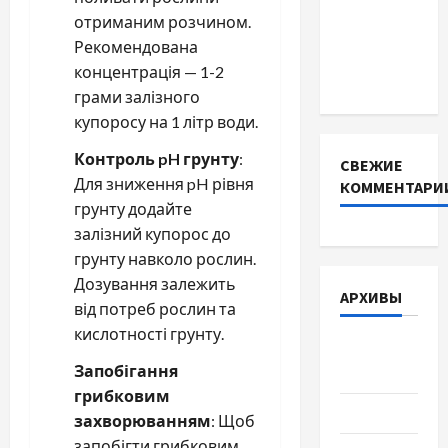
INVERTER
отриманим розчином.
для
Рекомендована
інверторів
концентрація — 1-2
DEYE
грами залізного
купоросу на 1 літр води.
Контроль pH грунту
:
СВЕЖИЕ
Для зниження pH рівня
КОММЕНТАРИ
грунту додайте
залізний купорос до
грунту навколо рослин.
Дозування залежить
АРХИВЫ
від потреб рослин та
кислотності грунту.
Август
Запобігання
2026
грибковим
Июль 2026
захворюванням
: Щоб
запобігти грибковим