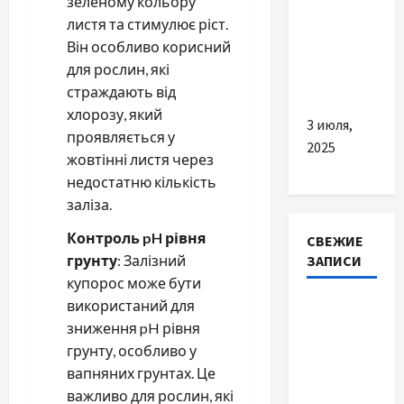
зеленому кольору
правила
листя та стимулює ріст.
та
Він особливо корисний
реальні
для рослин, які
поради
страждають від
хлорозу, який
3 июля,
проявляється у
2025
жовтінні листя через
недостатню кількість
заліза.
Контроль pH рівня
СВЕЖИЕ
ЗАПИСИ
грунту
: Залізний
купорос може бути
використаний для
Наскільки
зниження pH рівня
важливо
грунту, особливо у
купити
вапняних грунтах. Це
якісне
важливо для рослин, які
насіння