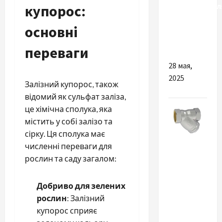
електромобіл
купорос:
і навіщо
основні
він
потрібен?
переваги
28 мая,
2025
Залізний купорос, також
відомий як сульфат заліза,
це хімічна сполука, яка
містить у собі залізо та
сірку. Ця сполука має
численні переваги для
Разное
рослин та саду загалом:
Установка
фільтра
Добриво для зелених
грубого
рослин
: Залізний
очищення
купорос сприяє
води,