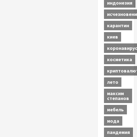
индонезия
исчезновени
карантин
киев
коронавиру
косметика
криптовалю
лето
максим
степанов
мебель
мода
пандемия