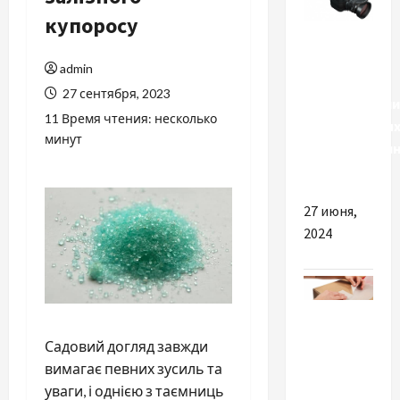
купоросу
Разное
admin
Важность
27 сентября, 2023
использовани
11 Время чтения: несколько
качественны
минут
тепловизион
прицелов
27 июня,
2024
Разное
Садовий догляд завжди
Почему
вимагає певних зусиль та
важно
уваги, і однією з таємниць
покупать