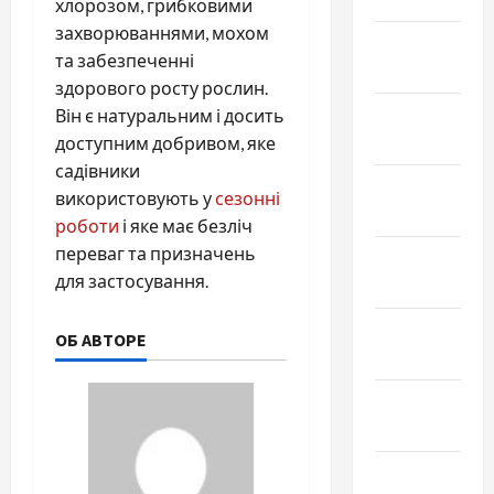
хлорозом, грибковими
захворюваннями, мохом
Январь
та забезпеченні
2025
здорового росту рослин.
Декабрь
Він є натуральним і досить
2024
доступним добривом, яке
садівники
Ноябрь
використовують у
сезонні
2024
роботи
і яке має безліч
переваг та призначень
Октябрь
для застосування.
2024
Сентябрь
ОБ АВТОРЕ
2024
Август
2024
Июль 2024