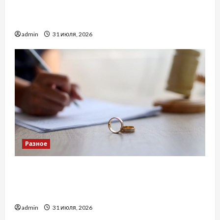
Украинский нотариус во Вроцлаве:
доверенность для Украины
admin
31 июля, 2026
Разное
Два пути к одному результату: чем
отличаются способы расторжения брака и
какой выбрать
admin
31 июля, 2026