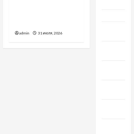
Украинский нотариус во
Май 2022
Вроцлаве:
Март 2022
доверенность для
Украины
Февраль
admin
31 июля, 2026
2022
Январь
2022
Декабрь
2021
Ноябрь
2021
Октябрь
2021
Сентябрь
2021