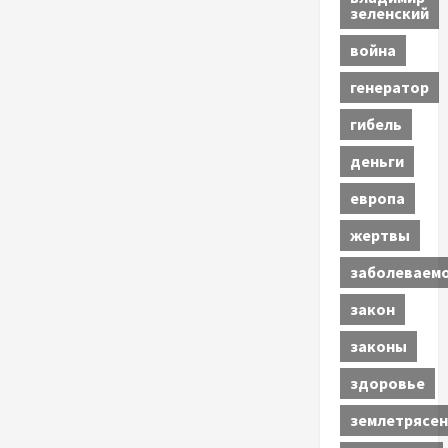
зеленский
война
генератор
гибель
деньги
европа
жертвы
заболеваем
закон
законы
здоровье
землетрясен