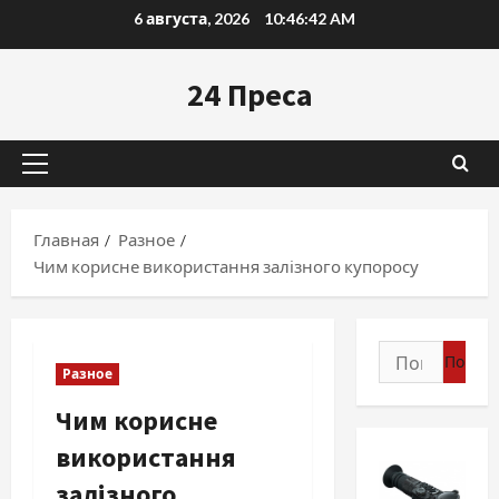
Перейти
6 августа, 2026
10:46:43 AM
к
содержимому
24 Преса
Основное
меню
Главная
Разное
Чим корисне використання залізного купоросу
Найти:
Разное
Чим корисне
використання
залізного