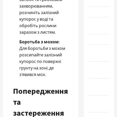
Июнь 2026
захворюванням,
Май 2026
розчиніть залізний
купорос у воді та
Апрель
обробіть рослини
2026
заразом з листям.
Март 2026
Боротьба з мохом
:
Для боротьби з мохом
Февраль
розсипайте залізний
2026
купорос по поверхні
Январь
грунту на зоні, де
2026
з’явився мох.
Декабрь
Попередження
2025
та
Ноябрь
2025
застереження