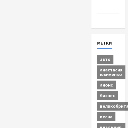
Шоу-
бизнес
Экономика
МЕТКИ
авто
анастасия
юхименко
анонс
бизнес
великобрит
весна
владимир