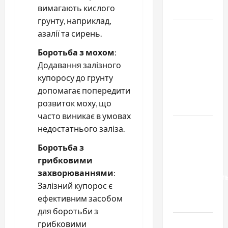
вимагають кислого
базиліку
грунту, наприклад,
Чому
азалії та сирень.
важливо
Боротьба з мохом
:
вибрати
Додавання залізного
якісні
купоросу до грунту
запчастини
допомагає попередити
до
розвиток моху, що
тракторів
часто виникає в умовах
Украинский
недостатнього заліза.
нотариус
Боротьба з
во
грибковими
Вроцлаве:
захворюваннями
:
доверенност
Залізний купорос є
для
ефективним засобом
Украины
для боротьби з
Два пути
грибковими