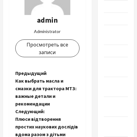
Июнь 2024
admin
Май 2024
Апрель
Administrator
2024
Просмотреть все
Март 2024
записи
Февраль
2024
Н
Предыдущий
Как выбрать масла и
Январь
а
смазки для трактора МТЗ:
2024
важные детали и
в
Декабрь
рекомендации
2023
и
Следующий:
Плюси відтворення
Ноябрь
г
простих наукових дослідів
2023
вдома разом з дітьми