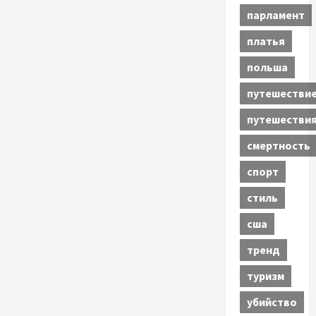
парламент
платья
польша
путешестви
путешестви
смертность
спорт
стиль
сша
тренд
туризм
убийство