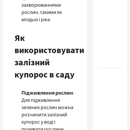
к одному
захворюваннями
результату:
рослин, такими як
чем
мілдью і ржа.
отличаются
способы
Як
расторжения
використовувати
брака и
какой
залізний
выбрать
купорос в саду
Тягові
літій-
залізо-
Підживлення рослин
:
фосфатні
Для підживлення
акумуляторні
зелених рослин можна
батареї зі
розчинити залізний
SMART
купорос у воді і
BMS
поливати рослини