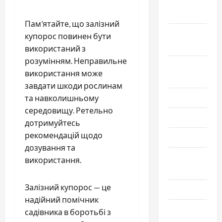
Октябрь
2025
Пам’ятайте, що залізний
Сентябрь
купорос повинен бути
2025
використаний з
розумінням. Неправильне
Август
використання може
2025
завдати шкоди рослинам
Июль 2025
та навколишньому
середовищу. Ретельно
Июнь 2025
дотримуйтесь
рекомендацій щодо
Май 2025
дозування та
Апрель
використання.
2025
Залізний купорос — це
Март 2025
надійний помічник
Февраль
садівника в боротьбі з
2025