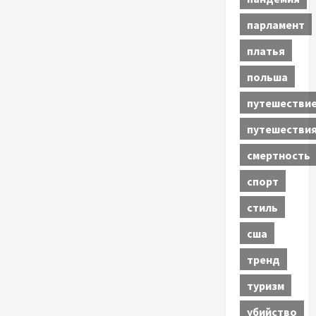
парламент
платья
польша
путешестви
путешестви
смертность
спорт
стиль
сша
тренд
туризм
убийство