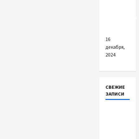
МОДы
для
электронных
сигарет
16
декабря,
2024
СВЕЖИЕ
ЗАПИСИ
Наскільки
важливо
купити
якісне