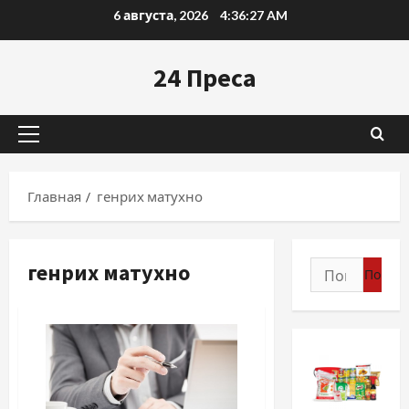
Перейти
6 августа, 2026
4:36:29 AM
к
содержимому
24 Преса
Основное
меню
Главная
генрих матухно
генрих матухно
Найти: