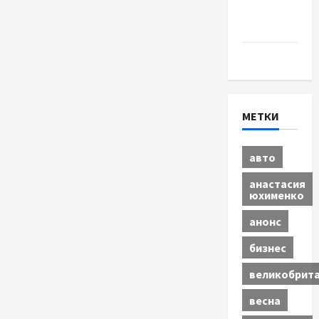
Шоу-
бизнес
Экономика
МЕТКИ
авто
анастасия
юхименко
анонс
бизнес
великобрит
весна