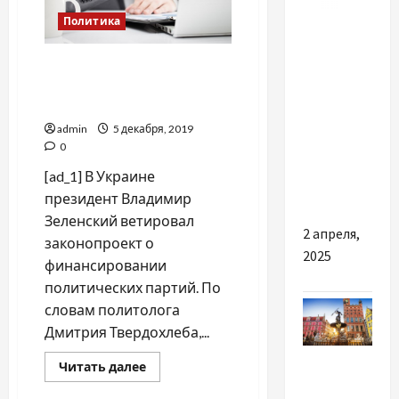
Разное
Политика
Посетите
Минусы законопроекта о
“Fairy
финансировании
Fox” —
политпартий, — эксперт
насладитесь
admin
5 декабря, 2019
вкусом
0
еды из
[ad_1] В Украине
Азии!
президент Владимир
Зеленский ветировал
2 апреля,
законопроект о
2025
финансировании
политических партий. По
словам политолога
Дмитрия Твердохлеба,...
Разное
Прочитать
Читать далее
больше
о
Чим