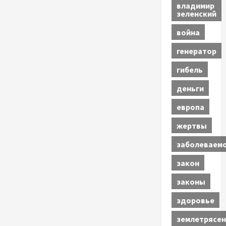
владимир
зеленский
война
генератор
гибель
деньги
европа
жертвы
заболеваем
закон
законы
здоровье
землетрясен