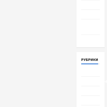
Июль 2018
Июнь 2018
Апрель
2018
Март 2018
РУБРИКИ
Lifestyle
Uncategorize
Здоровье
Красота