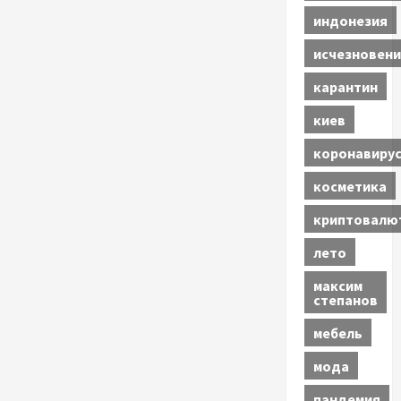
индонезия
исчезновени
карантин
киев
коронавиру
косметика
криптовалю
лето
максим
степанов
мебель
мода
пандемия