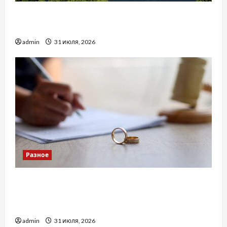
Украинский нотариус во Вроцлаве:
доверенность для Украины
admin
31 июля, 2026
Разное
Два пути к одному результату: чем
отличаются способы расторжения брака и
какой выбрать
admin
31 июля, 2026