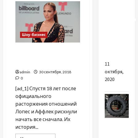
курорты
Лопес
раскрыла
будут
секреты
своей
открываться
молодости
для
туристов
Шоу-бизнес
в три
этапа
"Они точно вместе!": Джей
Ло и Бен Аффлек снова в
11
парных образах
октября,
admin
30 сентября, 2018
0
2020
[ad_1] Спустя 18 лет после
официального
расторжения отношений
Лопес и Аффлек рискнули
начать все сначала. Их
Разное
история...
Шукаєте