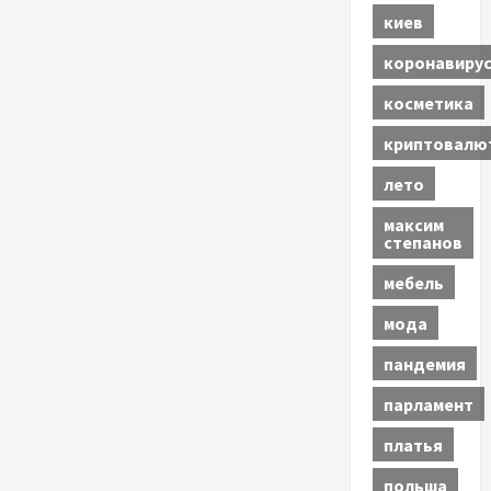
киев
коронавиру
косметика
криптовалю
лето
максим
степанов
мебель
мода
пандемия
парламент
платья
польша