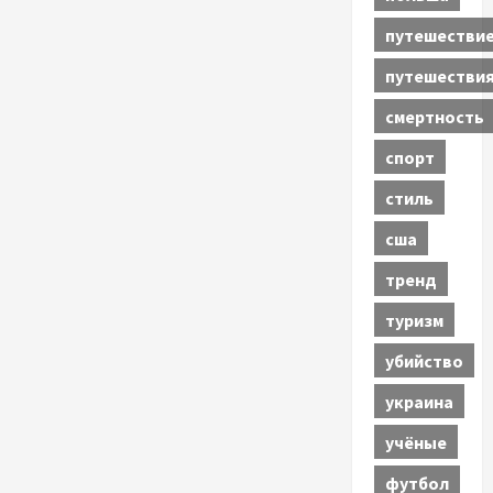
путешестви
путешестви
смертность
спорт
стиль
сша
тренд
туризм
убийство
украина
учёные
футбол