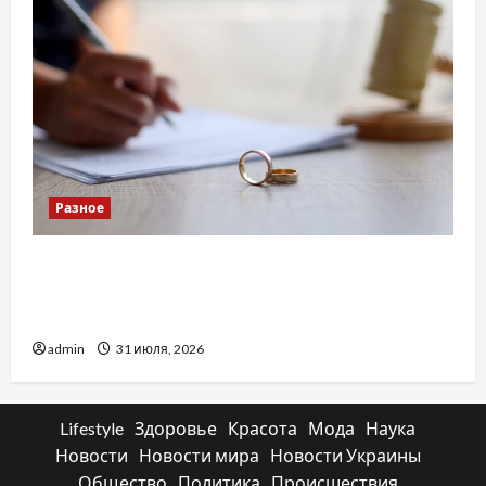
Разное
Два пути к одному результату: чем
отличаются способы расторжения брака и
какой выбрать
admin
31 июля, 2026
Lifestyle
Здоровье
Красота
Мода
Наука
Новости
Новости мира
Новости Украины
Общество
Политика
Происшествия