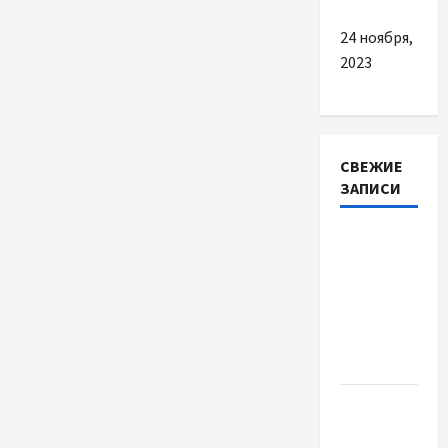
24 ноября,
2023
СВЕЖИЕ
ЗАПИСИ
Наскільки
важливо
купити
якісне
насіння
базиліку
Чому
важливо