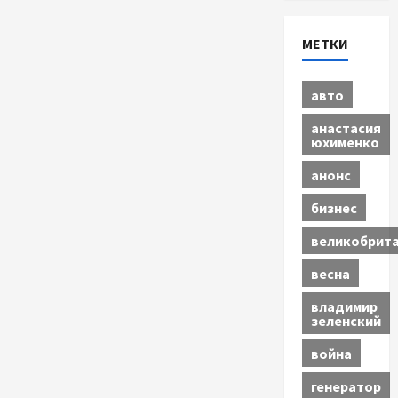
МЕТКИ
авто
анастасия
юхименко
анонс
бизнес
великобрит
весна
владимир
зеленский
война
генератор