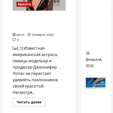
Красота
Житомирська
політехніка:
Дженнифер Лопес
раскрыла секреты своей
крок у
молодости
світ ІТ і
admin
20 марта, 2020
сучасних
0
технологій
[ad_1] Известная
26
американская актриса,
февраля,
певица, модельер и
2026
продюсер Дженнифер
Лопес не перестаёт
удивлять поклонников
своей красотой.
Путешествия
Несмотря...
Прочитать
Читать далее
В
больше
о
Таиланде
Дженнифер