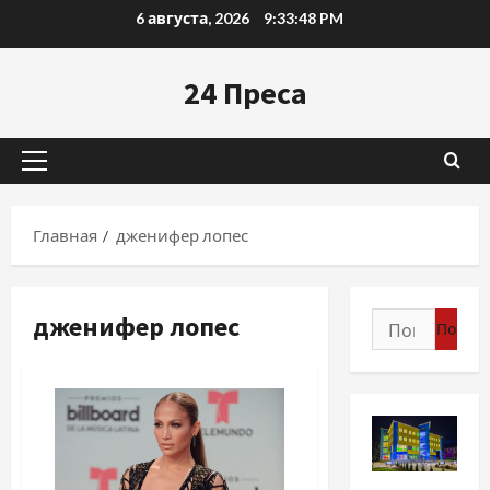
Перейти
6 августа, 2026
9:33:49 PM
к
содержимому
24 Преса
Основное
меню
Главная
дженифер лопес
дженифер лопес
Найти:
Разное