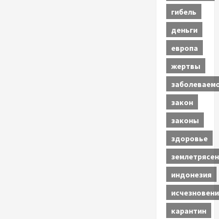
гибель
деньги
европа
жертвы
заболеваем
закон
законы
здоровье
землетрясен
индонезия
исчезновени
карантин