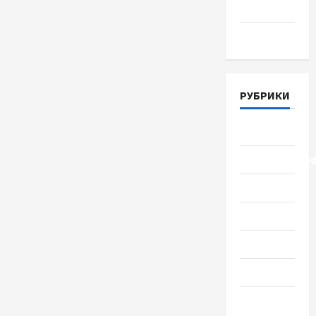
2018
Март 2018
РУБРИКИ
Lifestyle
Uncategorize
Здоровье
Красота
Мода
Наука
Новости