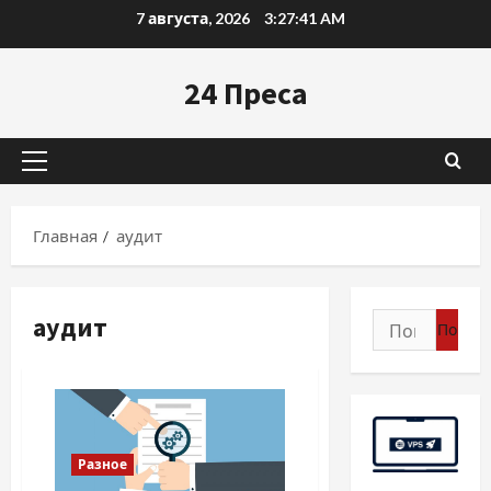
Перейти
7 августа, 2026
3:27:42 AM
к
содержимому
24 Преса
Основное
меню
Главная
аудит
аудит
Найти:
Разное
Разное