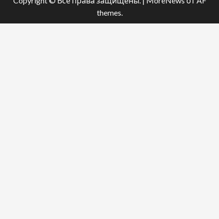
Copyright © Все права защищены.
|
MoreNews
от AF
themes.