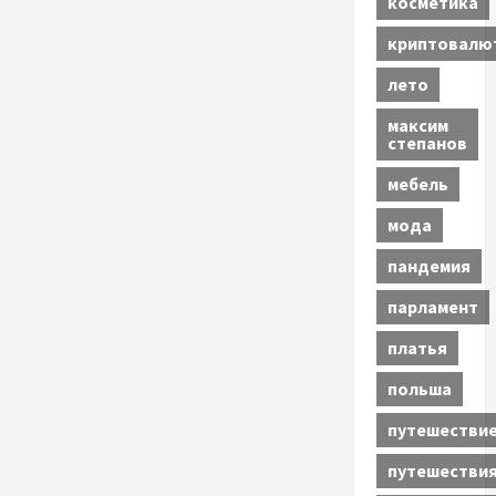
косметика
криптовалю
лето
максим
степанов
мебель
мода
пандемия
парламент
платья
польша
путешестви
путешестви