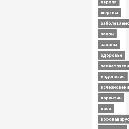
европа
жертвы
заболеваем
закон
законы
здоровье
землетрясен
индонезия
исчезновени
карантин
киев
коронавиру