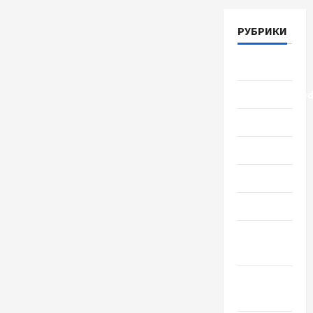
РУБРИКИ
Lifestyle
Uncategorize
Здоровье
Красота
Мода
Наука
Новости
мира
Новости
Украины