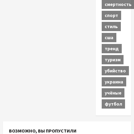
смертность
спорт
стиль
сша
тренд
туризм
убийство
украина
учёные
футбол
ВОЗМОЖНО, ВЫ ПРОПУСТИЛИ