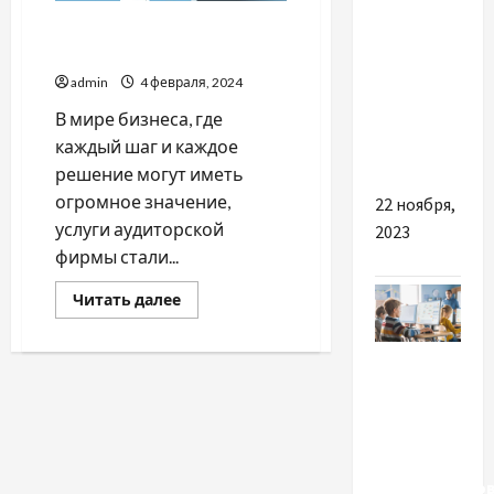
Чем могут быть полезны
Переваги
услуги аудиторской фирмы
та
admin
4 февраля, 2024
недоліки
В мире бизнеса, где
VPS
каждый шаг и каждое
хостингу
решение могут иметь
огромное значение,
22 ноября,
услуги аудиторской
2023
фирмы стали...
Прочитать
Читать далее
больше
о
Чем
Разное
могут
быть
полезны
Детские
услуги
аудиторской
курсы IT –
фирмы
азы
программиро