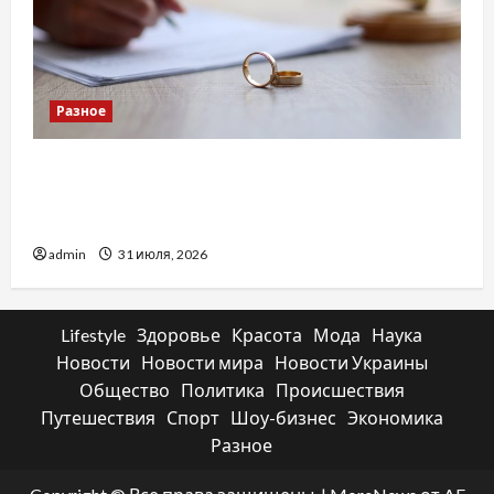
Разное
Два пути к одному результату: чем
отличаются способы расторжения брака и
какой выбрать
admin
31 июля, 2026
Lifestyle
Здоровье
Красота
Мода
Наука
Новости
Новости мира
Новости Украины
Общество
Политика
Происшествия
Путешествия
Спорт
Шоу-бизнес
Экономика
Разное