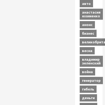
авто
анастасия
юхименко
анонс
бизнес
великобрит
весна
владимир
зеленский
война
генератор
гибель
деньги