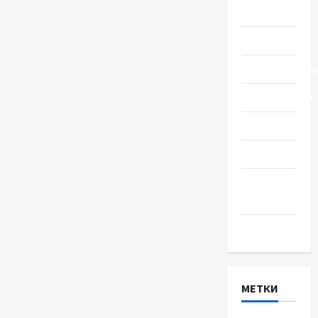
Общество
Политика
Происшестви
Путешествия
Разное
Спорт
Шоу-
бизнес
Экономика
МЕТКИ