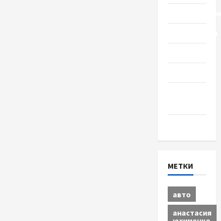
Происшестви
Путешествия
Разное
Спорт
Шоу-
бизнес
Экономика
МЕТКИ
авто
анастасия
юхименко