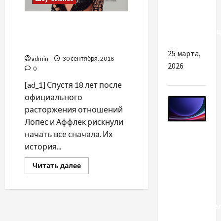
або
сонячну
"Они точно вместе!": Джей
електростанц
Ло и Бен Аффлек снова в
парных образах
25 марта,
admin
30 сентября, 2018
2026
0
[ad_1] Спустя 18 лет после
официального
расторжения отношений
Лопес и Аффлек рискнули
Разное
начать все сначала. Их
история...
Планшет с
Прочитать
Читать далее
большим
больше
о
экраном:
"Они
комфорт,
точно
вместе!":
производите
Джей
Ло
и забота
и