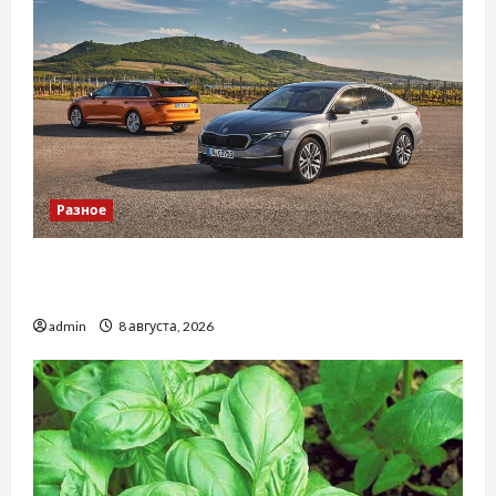
Разное
Автосервис СТО Skoda в Молдове: с какими
проблемами чаще обращаются
admin
8 августа, 2026