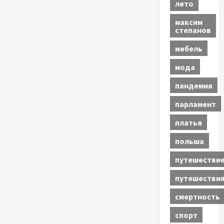
лето
максим
степанов
мебель
мода
пандемия
парламент
платья
польша
путешестви
путешестви
смертность
спорт