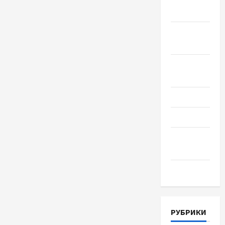
2018
Сентябрь
2018
Август
2018
Июль 2018
Июнь 2018
Апрель
2018
Март 2018
РУБРИКИ