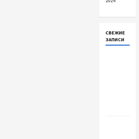
2024
СВЕЖИЕ
ЗАПИСИ
Автосервис
СТО
Skoda в
Молдове:
с какими
проблемами
чаще
обращаются
Наскільки
важливо
купити