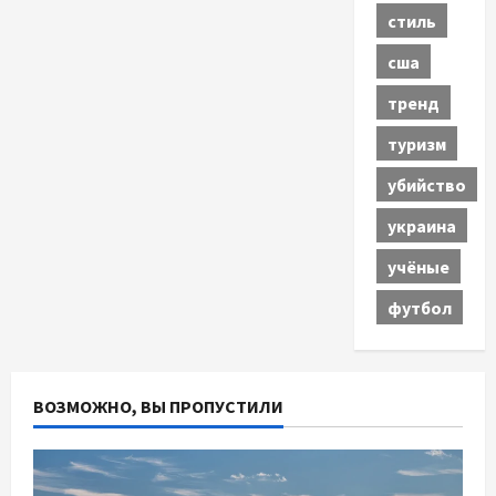
стиль
сша
тренд
туризм
убийство
украина
учёные
футбол
ВОЗМОЖНО, ВЫ ПРОПУСТИЛИ