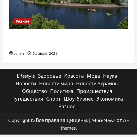
Разное
Украинский нотариус во Вроцлаве:
доверенность для Украины
admin
31 июля, 2026
Lifestyle
Здоровье
Красота
Мода
Наука
Новости
Новости мира
Новости Украины
Общество
Политика
Происшествия
Путешествия
Спорт
Шоу-бизнес
Экономика
Разное
Copyright © Все права защищены.
|
MoreNews
от AF
themes.