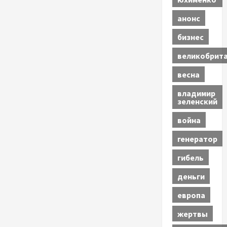
анонс
бизнес
великобрит
весна
владимир
зеленский
война
генератор
гибель
деньги
европа
жертвы