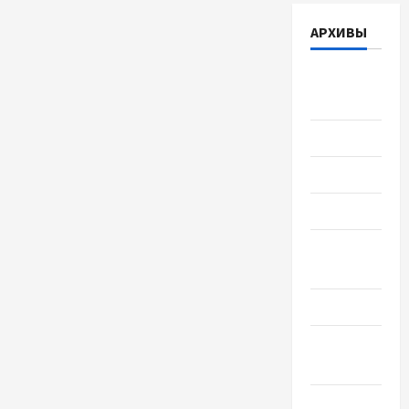
АРХИВЫ
Август
2026
Июль 2026
Июнь 2026
Май 2026
Апрель
2026
Март 2026
Февраль
2026
Январь