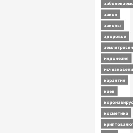
заболеваем
закон
законы
здоровье
землетрясен
индонезия
исчезновени
карантин
киев
коронавиру
косметика
криптовалю