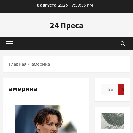
Перейти
8 августа, 2026
7:59:36 PM
к
содержимому
24 Преса
Основное
меню
Главная
америка
америка
Найти:
Разное