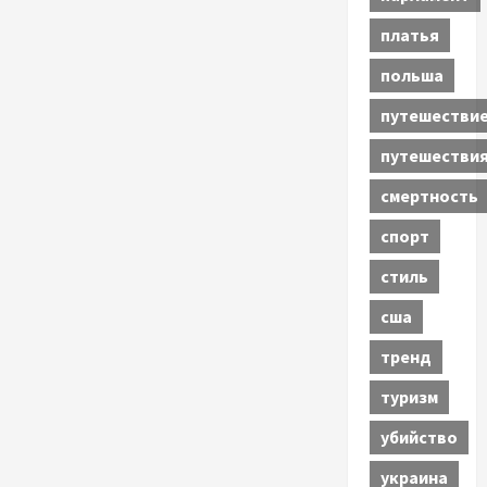
платья
польша
путешестви
путешестви
смертность
спорт
стиль
сша
тренд
туризм
убийство
украина