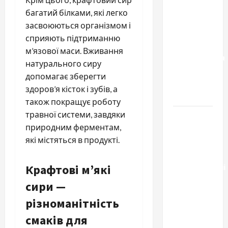
результату:
багатий білками, які легко
чем
засвоюються організмом і
отличаются
сприяють підтриманню
способы
м’язової маси. Вживання
расторжения
натурального сиру
брака и
допомагає зберегти
какой
здоров’я кісток і зубів, а
выбрать
також покращує роботу
травної системи, завдяки
Тягові
природним ферментам,
літій-
які містяться в продукті.
залізо-
фосфатні
Крафтові м’які
акумуляторні
батареї зі
сири —
SMART
різноманітність
BMS
смаків для
INVERTER