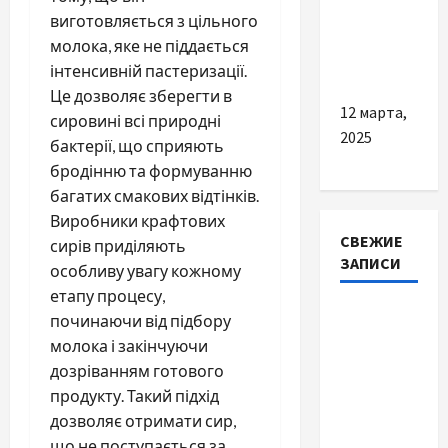
підбір
виготовляється з цільного
ідеального
молока, яке не піддається
велосипеду
інтенсивній пастеризації.
Це дозволяє зберегти в
12 марта,
сировині всі природні
2025
бактерії, що сприяють
бродінню та формуванню
багатих смакових відтінків.
Виробники крафтових
СВЕЖИЕ
сирів приділяють
ЗАПИСИ
особливу увагу кожному
етапу процесу,
Наскільки
починаючи від підбору
важливо
молока і закінчуючи
купити
дозріванням готового
якісне
продукту. Такий підхід
насіння
дозволяє отримати сир,
базиліку
що не поступається за