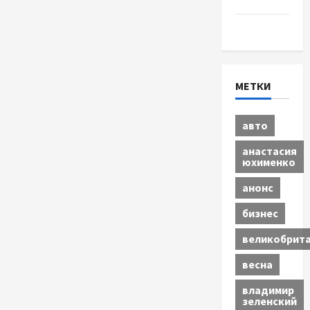
Экономика
МЕТКИ
авто
анастасия
юхименко
анонс
бизнес
великобрит
весна
владимир
зеленский