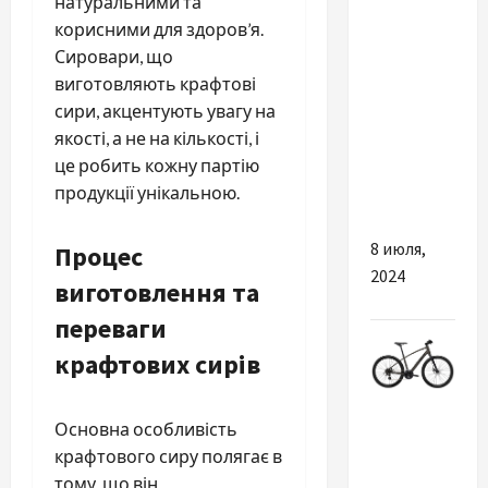
натуральними та
ХОСТИНГ
корисними для здоров’я.
–
Сировари, що
НАДІЙНЕ
виготовляють крафтові
«ЖИТЛО»
сири, акцентують увагу на
ДЛЯ
якості, а не на кількості, і
ВАШОГО
це робить кожну партію
БІЗНЕСУ В
продукції унікальною.
ІНТЕРНЕТІ
8 июля,
Процес
2024
виготовлення та
переваги
крафтових сирів
Разное
Основна особливість
Як
крафтового сиру полягає в
здійснити
тому, що він