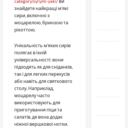
category/syry/m-yaki/
ви
Май 2026
знайдете найкращі м’які
сири, включно з
Апрель
моцарелою, бринзою та
2026
рікоттою.
Март 2026
Унікальність м’яких сирів
Февраль
полягає в їхній
2026
універсальності: вони
Январь
підходять як для сніданків,
2026
так і для легких перекусів
або навіть для святкового
Декабрь
столу. Наприклад,
2025
моцарелу часто
використовують для
Ноябрь
приготування піци та
2025
салатів, де вона додає
Октябрь
ніжної вершкової нотки.