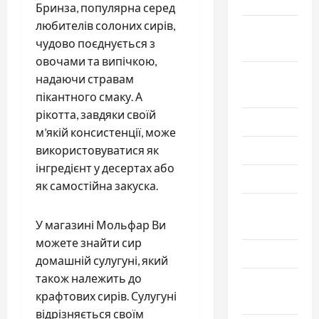
2025
Бринза, популярна серед
любителів солоних сирів,
Сентябрь
чудово поєднується з
2025
овочами та випічкою,
Август
надаючи стравам
2025
пікантного смаку. А
рікотта, завдяки своїй
Июль 2025
м’якій консистенції, може
використовуватися як
Июнь 2025
інгредієнт у десертах або
Май 2025
як самостійна закуска.
Апрель
У магазині Мольфар Ви
2025
можете знайти сир
Март 2025
домашній сулугуні, який
також належить до
Февраль
крафтових сирів. Сулугуні
2025
відрізняється своїм