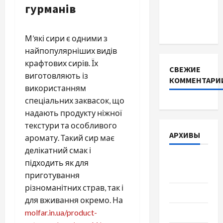
для
гурманів
інверторів
DEYE
М’які сири є одними з
найпопулярніших видів
крафтових сирів. Їх
СВЕЖИЕ
виготовляють із
КОММЕНТАРИ
використанням
спеціальних заквасок, що
надають продукту ніжної
текстури та особливого
АРХИВЫ
аромату. Такий сир має
делікатний смак і
Август
підходить як для
2026
приготування
різноманітних страв, так і
Июль 2026
для вживання окремо. На
molfar.in.ua/product-
Июнь 2026