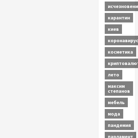
исчезновени
карантин
киев
коронавиру
косметика
криптовалю
лето
максим
степанов
мебель
мода
пандемия
парламент