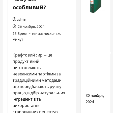
особливий?
Разное
admin
26 ноября, 2024
Історія
появи та
13 Время чтения: несколько
минут
розвитку
папок-
реєстраторів:
Крафтовий сир — це
від
продукт, який
простих
виготовляють
до
невеликими партіями за
сучасних
традиційними методами,
моделей
що передбачають ручну
працю, відбір натуральних
30 ноября,
інгредієнтів та
2024
використання
старовинних рецептур.