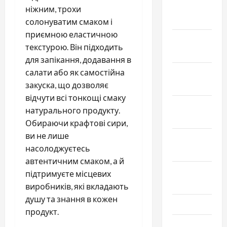
Январь
ніжним, трохи
2025
солонуватим смаком і
приємною еластичною
Декабрь
текстурою. Він підходить
2024
для запікання, додавання в
салати або як самостійна
Ноябрь
закуска, що дозволяє
2024
відчути всі тонкощі смаку
Октябрь
натурального продукту.
2024
Обираючи крафтові сири,
ви не лише
Сентябрь
насолоджуєтесь
2024
автентичним смаком, а й
Август
підтримуєте місцевих
2024
виробників, які вкладають
душу та знання в кожен
Июль 2024
продукт.
Июнь 2024