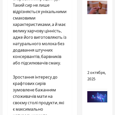
Такий сир не лише
відрізняється унікальними
Разное
смаковими
характеристиками, а й має
Все про
велику харчову цінність,
вибір
адже його виготовляють із
якісної
натурального молока без
тютюнової
додавання штучних
продукції
консервантів, барвників
онлайн
або підсилювачів смаку.
2 октября,
Зростання інтересу до
2025
крафтових сирів
зумовлене бажанням
споживачів мати на
своєму столі продукти, які
Разное
є максимально