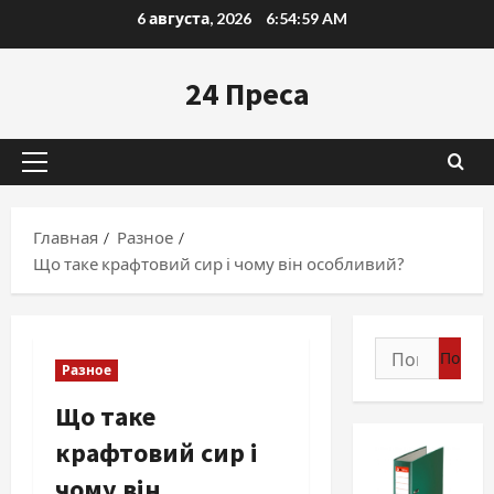
Перейти
6 августа, 2026
6:55:00 AM
к
содержимому
24 Преса
Основное
меню
Главная
Разное
Що таке крафтовий сир і чому він особливий?
Найти:
Разное
Що таке
крафтовий сир і
чому він