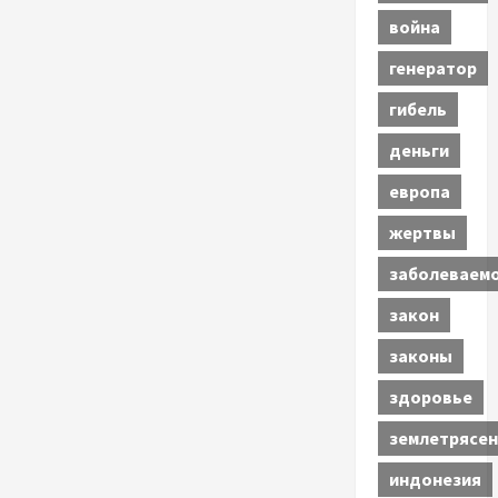
война
генератор
гибель
деньги
европа
жертвы
заболеваем
закон
законы
здоровье
землетрясен
индонезия