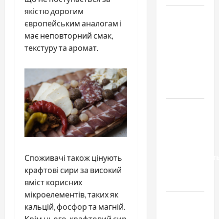
якістю дорогим
Чому
європейським аналогам і
важливо
має неповторний смак,
вибрати
текстуру та аромат.
якісні
запчастини
до
тракторів
Украинский
нотариус
во
Вроцлаве:
доверенност
Споживачі також цінують
для
крафтові сири за високий
Украины
вміст корисних
мікроелементів, таких як
Два пути
кальцій, фосфор та магній.
к одному
Крім цього, крафтовий сир