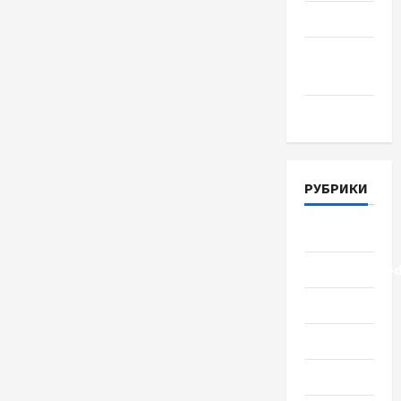
Июнь 2018
Апрель
2018
Март 2018
РУБРИКИ
Lifestyle
Uncategorize
Здоровье
Красота
Мода