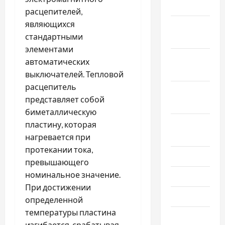
2022
расцепителей,
являющихся
Ноябрь
стандартными
2022
элементами
Октябрь
автоматических
2022
выключателей. Тепловой
расцепитель
Сентябрь
представляет собой
2022
биметаллическую
Август
пластину, которая
2022
нагревается при
протекании тока,
Июль 2022
превышающего
номинальное значение.
Июнь 2022
При достижении
Май 2022
определенной
температуры пластина
Март 2022
изгибается, срабатывая