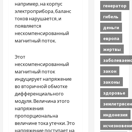
например, на корпус
генератор
электроприбора, баланс
гибель
токов нарушается, и
появляется
деньги
нескомпенсированный
европа
магнитный поток.
жертвы
Этот
заболеваем
нескомпенсированный
закон
магнитный поток
индуцирует напряжение
законы
во вторичной обмотке
здоровье
дифференциального
модуля. Величина этого
землетрясен
напряжения
индонезия
пропорциональна
величине тока утечки. Это
исчезновени
напряжение поступает на