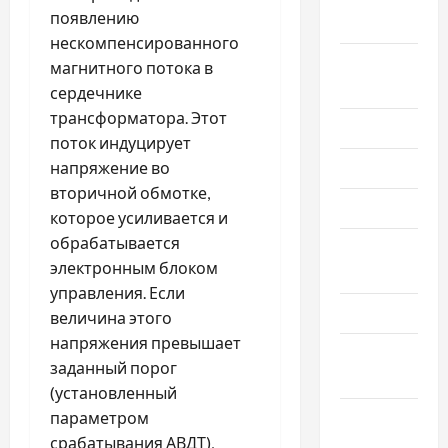
появлению
2025
нескомпенсированного
Август
магнитного потока в
2025
сердечнике
трансформатора. Этот
Июль 2025
поток индуцирует
напряжение во
Июнь 2025
вторичной обмотке,
Май 2025
которое усиливается и
обрабатывается
Апрель
электронным блоком
2025
управления. Если
Март 2025
величина этого
напряжения превышает
Февраль
заданный порог
2025
(установленный
параметром
Январь
срабатывания АВДТ),
2025