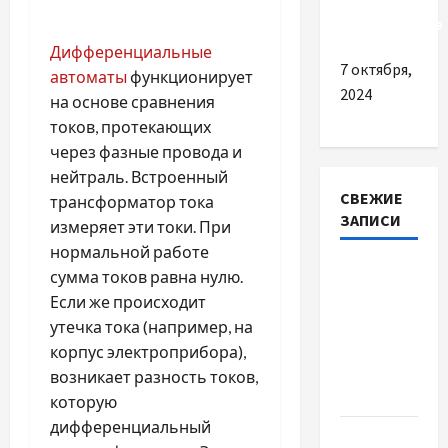
автокрепеже
Дифференциальные
7 октября,
автоматы
функционирует
2024
на основе сравнения
токов, протекающих
через фазные провода и
нейтраль. Встроенный
СВЕЖИЕ
трансформатор тока
ЗАПИСИ
измеряет эти токи. При
нормальной работе
Наскільки
сумма токов равна нулю.
важливо
Если же происходит
купити
утечка тока (например, на
якісне
корпус электроприбора),
насіння
возникает разность токов,
базиліку
которую
дифференциальный
Чому