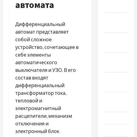
автомата
2019
Декабрь
Дифференциальный
2018
автомат представляет
Ноябрь
собой сложное
2018
устройство, сочетающее в
себе элементы
Октябрь
автоматического
2018
выключателя и УЗО. В его
состав входят
Сентябрь
дифференциальный
2018
трансформатор тока,
Август
тепловой и
2018
электромагнитный
расцепители, механизм
Июль 2018
отключения и
Июнь 2018
электронный блок