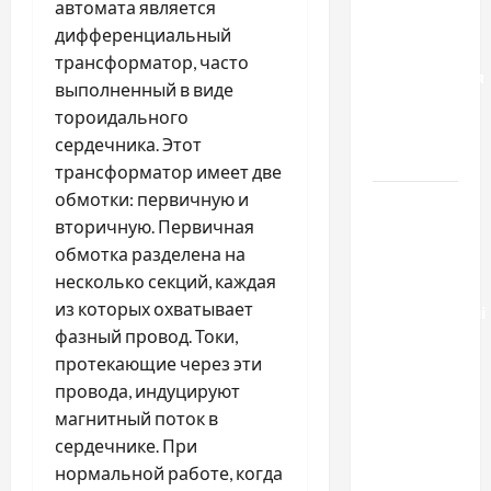
автомата является
отличаются
дифференциальный
способы
трансформатор, часто
расторжения
выполненный в виде
брака и
тороидального
какой
сердечника. Этот
выбрать
трансформатор имеет две
обмотки: первичную и
Тягові
вторичную. Первичная
літій-
обмотка разделена на
залізо-
несколько секций, каждая
фосфатні
из которых охватывает
акумуляторні
фазный провод. Токи,
батареї зі
протекающие через эти
SMART
провода, индуцируют
BMS
магнитный поток в
INVERTER
сердечнике. При
для
нормальной работе, когда
інверторів