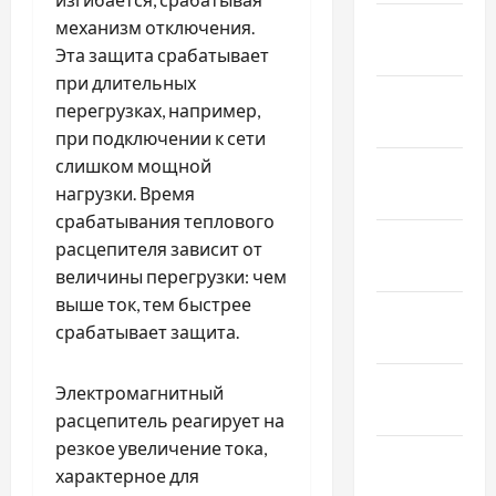
Февраль
механизм отключения.
2022
Эта защита срабатывает
при длительных
Январь
перегрузках, например,
2022
при подключении к сети
слишком мощной
Декабрь
нагрузки. Время
2021
срабатывания теплового
Ноябрь
расцепителя зависит от
2021
величины перегрузки: чем
выше ток, тем быстрее
Октябрь
срабатывает защита.
2021
Сентябрь
Электромагнитный
2021
расцепитель реагирует на
резкое увеличение тока,
Август
характерное для
2021