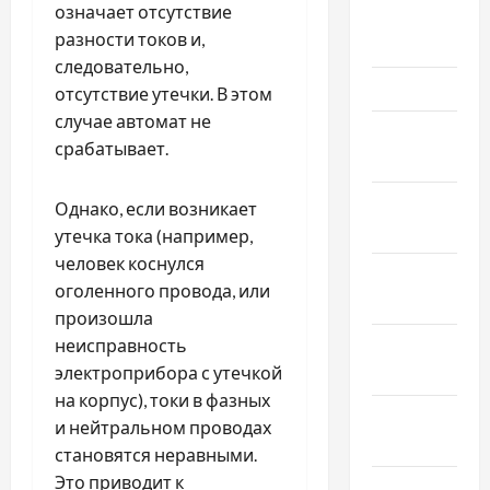
означает отсутствие
Апрель
разности токов и,
2026
следовательно,
Март 2026
отсутствие утечки. В этом
случае автомат не
Февраль
срабатывает.
2026
Январь
Однако, если возникает
2026
утечка тока (например,
человек коснулся
Декабрь
оголенного провода, или
2025
произошла
неисправность
Ноябрь
электроприбора с утечкой
2025
на корпус), токи в фазных
Октябрь
и нейтральном проводах
2025
становятся неравными.
Это приводит к
Сентябрь