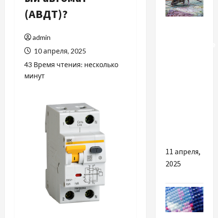
(АВДТ)?
Разное
admin
Уничтожение
10 апреля, 2025
клещей и
43 Время чтения: несколько
крыс:
минут
почему
это
важно
для
бизнеса
11 апреля,
2025