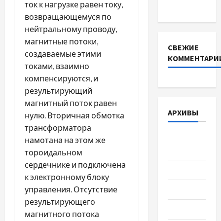
ток к нагрузке равен току,
DEYE
возвращающемуся по
нейтральному проводу,
магнитные потоки,
СВЕЖИЕ
создаваемые этими
КОММЕНТАРИ
токами, взаимно
компенсируются, и
результирующий
магнитный поток равен
АРХИВЫ
нулю. Вторичная обмотка
трансформатора
Август
намотана на этом же
2026
тороидальном
сердечнике и подключена
Июль 2026
к электронному блоку
управления. Отсутствие
Июнь 2026
результирующего
Май 2026
магнитного потока