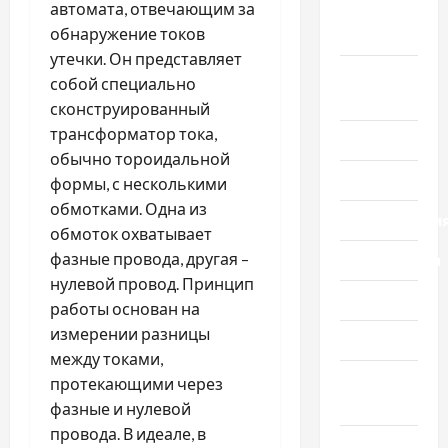
автомата, отвечающим за
Новости
обнаружение токов
мира
утечки. Он представляет
Новости
собой специально
Украины
сконструированный
трансформатор тока,
Общество
обычно тороидальной
Политика
формы, с несколькими
обмотками. Одна из
Происшестви
обмоток охватывает
фазные провода, другая –
Путешествия
нулевой провод. Принцип
Разное
работы основан на
измерении разницы
Спорт
между токами,
Шоу-
протекающими через
бизнес
фазные и нулевой
провода. В идеале, в
Экономика