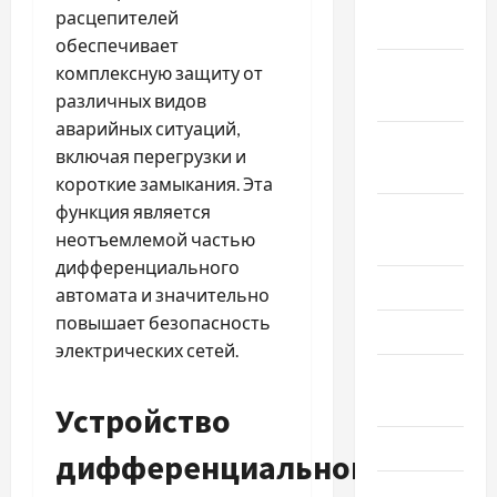
расцепителей
2019
обеспечивает
Ноябрь
комплексную защиту от
2019
различных видов
аварийных ситуаций,
Сентябрь
включая перегрузки и
2019
короткие замыкания. Эта
функция является
Август
неотъемлемой частью
2019
дифференциального
Июнь 2019
автомата и значительно
повышает безопасность
Май 2019
электрических сетей.
Апрель
2019
Устройство
Март 2019
дифференциального
Февраль