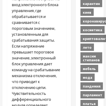
карантин
вход электронного блока
управления, где
киев
обрабатывается и
коронавиру
сравнивается с
пороговым значением,
косметика
установленным для
криптовалю
срабатывания защиты.
Если напряжение
лето
превышает пороговое
максим
значение, электронный
степанов
блок управления дает
мебель
команду на срабатывание
механизма отключения,
мода
что приводит к
пандемия
отключению цепи.
Чувствительность
парламент
дифференциального
платья
модуля определяет