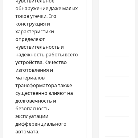
чувствительное
обнаружение даже малых
Апрель
токов утечки. Его
2024
конструкция и
Март 2024
характеристики
определяют
Февраль
чувствительность и
2024
надежность работы всего
устройства. Качество
Январь
изготовления и
2024
материалов
Декабрь
трансформатора также
2023
существенно влияют на
долговечность и
Ноябрь
безопасность
2023
эксплуатации
Октябрь
дифференциального
2023
автомата.