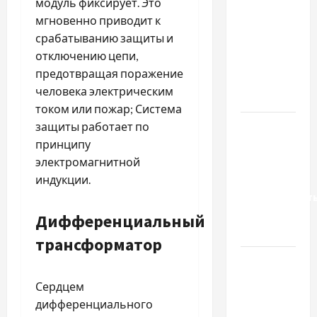
модуль фиксирует. Это
важливо
мгновенно приводит к
вибрати
срабатыванию защиты и
якісні
отключению цепи,
запчастини
предотвращая поражение
до
человека электрическим
тракторів
током или пожар; Система
Украинский
защиты работает по
нотариус
принципу
во
электромагнитной
Вроцлаве:
индукции.
доверенност
для
Дифференциальный
Украины
трансформатор
Два пути
к одному
Сердцем
результату:
дифференциального
чем