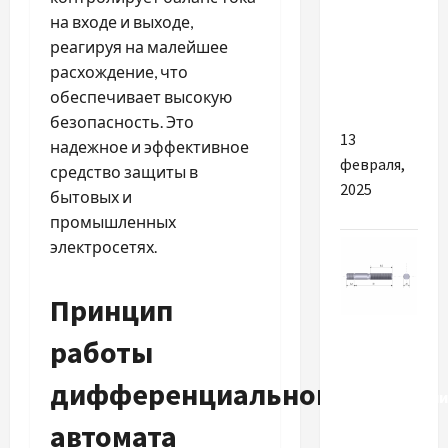
треба
на входе и выходе,
лікувати,
реагируя на малейшее
та якими
расхождение, что
методами
обеспечивает высокую
безопасность. Это
13
надежное и эффективное
февраля,
средство защиты в
2025
бытовых и
промышленных
электросетях.
Принцип
Разное
работы
Значение
дифференциального
использовани
шпилек
автомата
М8 в