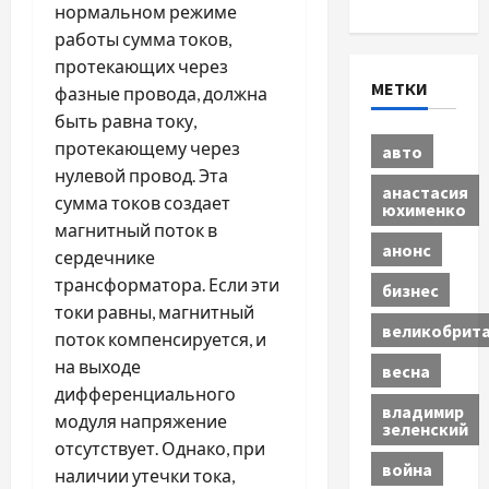
нормальном режиме
работы сумма токов,
протекающих через
МЕТКИ
фазные провода, должна
быть равна току,
протекающему через
авто
нулевой провод. Эта
анастасия
сумма токов создает
юхименко
магнитный поток в
анонс
сердечнике
трансформатора. Если эти
бизнес
токи равны, магнитный
великобрит
поток компенсируется, и
на выходе
весна
дифференциального
владимир
модуля напряжение
зеленский
отсутствует. Однако, при
война
наличии утечки тока,