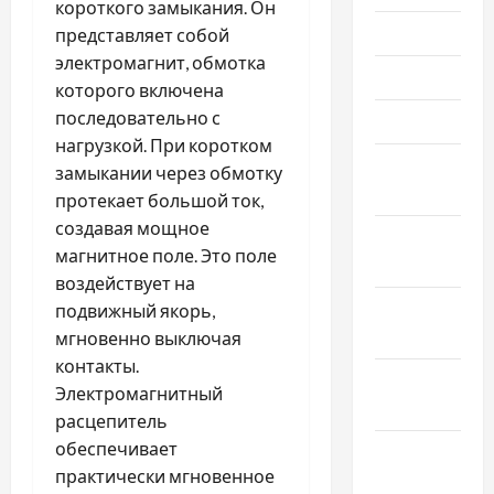
короткого замыкания. Он
Июль 2021
представляет собой
электромагнит, обмотка
Июнь 2021
которого включена
последовательно с
Май 2021
нагрузкой. При коротком
Апрель
замыкании через обмотку
2021
протекает большой ток,
создавая мощное
Февраль
магнитное поле. Это поле
2021
воздействует на
Январь
подвижный якорь,
2021
мгновенно выключая
контакты.
Декабрь
Электромагнитный
2020
расцепитель
обеспечивает
Ноябрь
практически мгновенное
2020