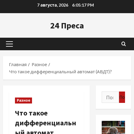
Перейти
7 августа, 2026
6:05:18 PM
к
содержимому
24 Преса
Основное
меню
Главная
Разное
Что такое дифференциальный автомат (АВДТ)?
Найти:
Разное
Что такое
дифференциальн
ый автомат