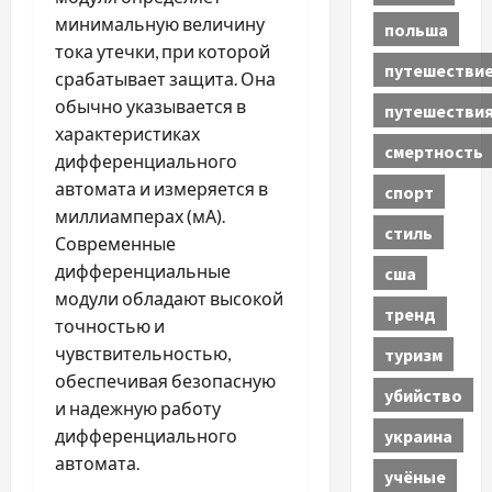
минимальную величину
польша
тока утечки, при которой
путешестви
срабатывает защита. Она
обычно указывается в
путешестви
характеристиках
смертность
дифференциального
автомата и измеряется в
спорт
миллиамперах (мА).
стиль
Современные
дифференциальные
сша
модули обладают высокой
тренд
точностью и
чувствительностью,
туризм
обеспечивая безопасную
убийство
и надежную работу
дифференциального
украина
автомата.
учёные