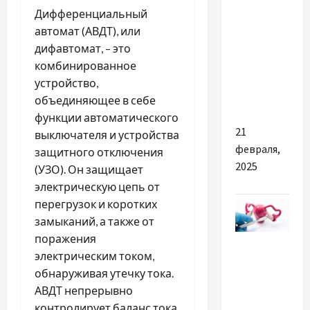
Разное
Дифференциальный
автомат (АВДТ), или
Как
дифавтомат, – это
оформить
комбинированное
готовую
устройство,
алмазную
объединяющее в себе
мозаику
функции автоматического
21
выключателя и устройства
февраля,
защитного отключения
2025
(УЗО). Он защищает
электрическую цепь от
перегрузок и коротких
замыканий, а также от
поражения
Разное
электрическим током,
Кіста
обнаруживая утечку тока.
яєчника –
АВДТ непрерывно
коли
контролирует баланс тока