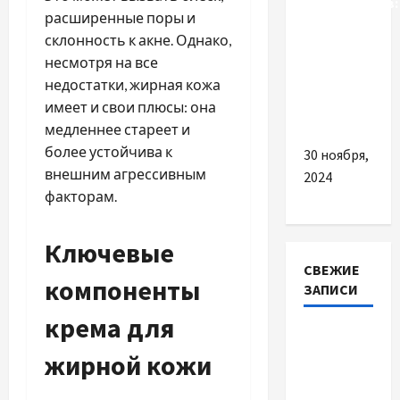
реєстраторів:
расширенные поры и
від
склонность к акне. Однако,
простих
несмотря на все
до
недостатки, жирная кожа
сучасних
имеет и свои плюсы: она
моделей
медленнее стареет и
более устойчива к
30 ноября,
внешним агрессивным
2024
факторам.
Ключевые
СВЕЖИЕ
компоненты
ЗАПИСИ
крема для
Наскільки
жирной кожи
важливо
купити