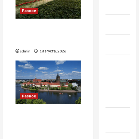
Декабрь
2020
Разное
Ноябрь
Чому важливо вибрати
2020
якісні запчастини до
Октябрь
тракторів
2020
admin
1 августа, 2026
Сентябрь
2020
Август
2020
Разное
Июль 2020
Украинский нотариус во
Июнь 2020
Вроцлаве:
Май 2020
доверенность для
Украины
Март 2020