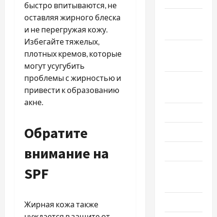
быстро впитываются, не
оставляя жирного блеска
Октябрь
и не перегружая кожу.
2025
Избегайте тяжелых,
Сентябрь
плотных кремов, которые
2025
могут усугубить
проблемы с жирностью и
Август
привести к образованию
2025
акне.
Июль 2025
Обратите
Июнь 2025
внимание на
Май 2025
SPF
Апрель
2025
Март 2025
Жирная кожа также
нуждается в защите от