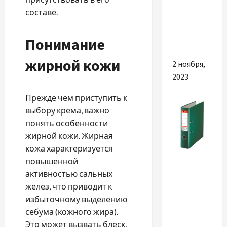
якісної
составе.
побутової
техніки
Понимание
для кухні
жирной кожи
2 ноября,
2023
Прежде чем приступить к
выбору крема, важно
понять особенности
жирной кожи. Жирная
кожа характеризуется
Разное
повышенной
активностью сальных
Історія
желез, что приводит к
появи та
избыточному выделению
розвитку
себума (кожного жира).
папок-
Это может вызвать блеск,