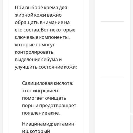
якісне
При выборе крема для
насіння
жирной кожи важно
базиліку
обращать внимание на
Чому
его состав. Вот некоторые
важливо
ключевые компоненты,
вибрати
которые помогут
якісні
контролировать
запчастини
выделение себума и
до
улучшить состояние кожи:
тракторів
Салициловая кислота:
Украинский
этот ингредиент
нотариус
помогает очищать
во
поры и предотвращает
Вроцлаве:
появление акне.
доверенност
для
Ниацинамид: витамин
Украины
B3, который