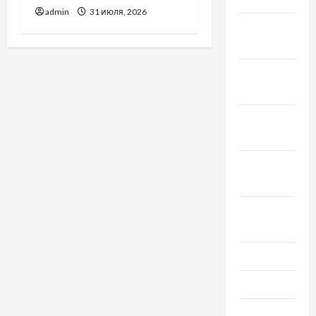
admin
31 июля, 2026
Февраль
2020
Декабрь
2019
Ноябрь
2019
Сентябрь
2019
Август
2019
Июнь 2019
Май 2019
Апрель