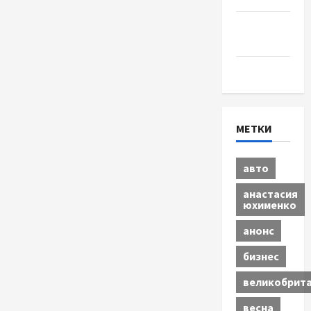
Шоу-
бизнес
Экономика
МЕТКИ
авто
анастасия
юхименко
анонс
бизнес
великобрит
весна