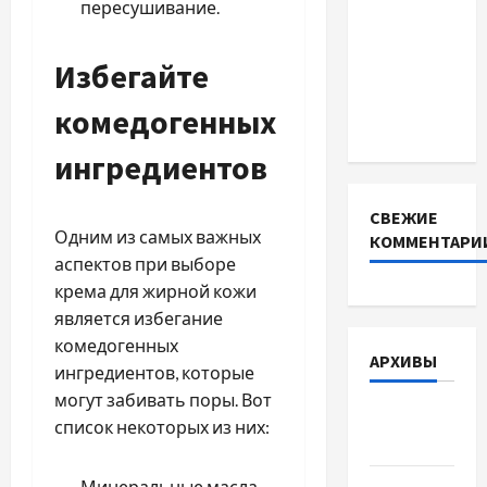
пересушивание.
BMS
INVERTER
Избегайте
для
інверторів
комедогенных
DEYE
ингредиентов
СВЕЖИЕ
Одним из самых важных
КОММЕНТАРИ
аспектов при выборе
крема для жирной кожи
является избегание
комедогенных
АРХИВЫ
ингредиентов, которые
могут забивать поры. Вот
Август
список некоторых из них:
2026
Минеральные масла
Июль 2026