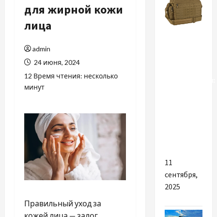
для жирной кожи
лица
Разное
admin
Тактическая
24 июня, 2024
сумка для
12 Время чтения: несколько
путешествий:
минут
Идеальный
компаньон
в
короткой
поездке
11
сентября,
2025
Правильный уход за
кожей лица — залог