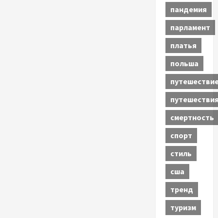
пандемия
парламент
платья
польша
путешестви
путешестви
смертность
спорт
стиль
сша
тренд
туризм