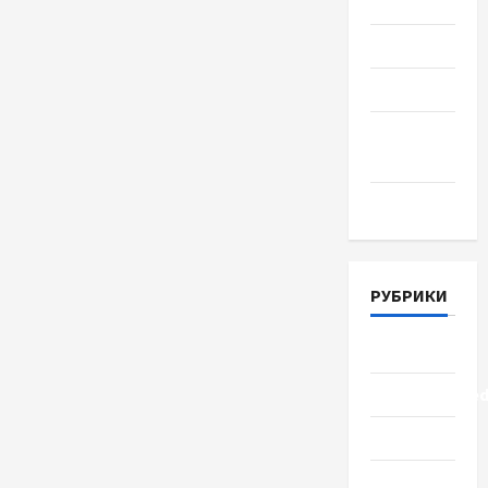
2018
Июль 2018
Июнь 2018
Апрель
2018
Март 2018
РУБРИКИ
Lifestyle
Uncategorize
Здоровье
Красота