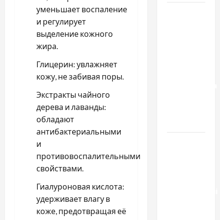
уменьшает воспаление
Два пути
и регулирует
к одному
выделение кожного
результату:
жира.
чем
отличаются
Глицерин: увлажняет
способы
кожу, не забивая поры.
расторжения
Экстракты чайного
брака и
дерева и лаванды:
какой
обладают
выбрать
антибактериальными
Тягові
и
літій-
противовоспалительными
залізо-
свойствами.
фосфатні
Гиалуроновая кислота:
акумуляторні
удерживает влагу в
батареї зі
коже, предотвращая её
SMART