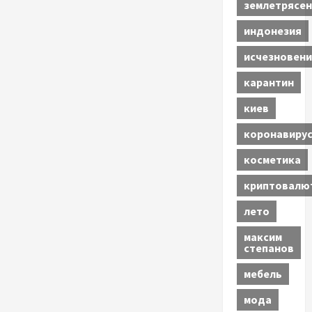
землетрясен
индонезия
исчезновени
карантин
киев
коронавиру
косметика
криптовалю
лето
максим
степанов
мебель
мода