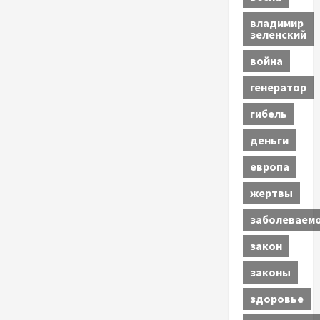
владимир
зеленский
война
генератор
гибель
деньги
европа
жертвы
заболеваем
закон
законы
здоровье