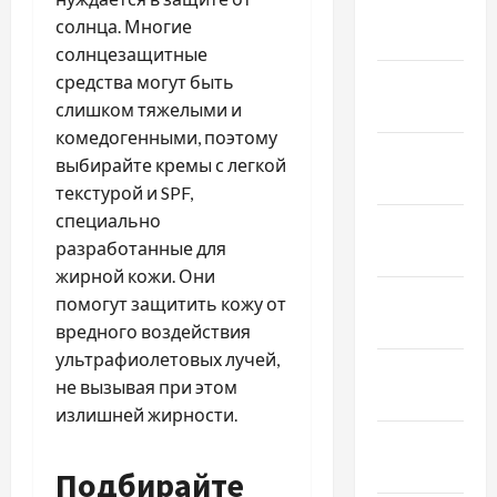
Февраль
солнца. Многие
2025
солнцезащитные
средства могут быть
Январь
слишком тяжелыми и
2025
комедогенными, поэтому
Декабрь
выбирайте кремы с легкой
2024
текстурой и SPF,
специально
Ноябрь
разработанные для
2024
жирной кожи. Они
Октябрь
помогут защитить кожу от
2024
вредного воздействия
ультрафиолетовых лучей,
Сентябрь
не вызывая при этом
2024
излишней жирности.
Август
2024
Подбирайте