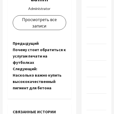
Июнь 2022
Administrator
Май 2022
Просмотреть все
Март 2022
записи
Февраль
2022
Н
Предыдущий
Январь
Почему стоит обратиться к
а
2022
услугам печати на
футболках
в
Декабрь
Следующий:
2021
и
Насколько важно купить
высококачественный
Ноябрь
г
пигмент для бетона
2021
а
Октябрь
2021
ц
СВЯЗАННЫЕ ИСТОРИИ