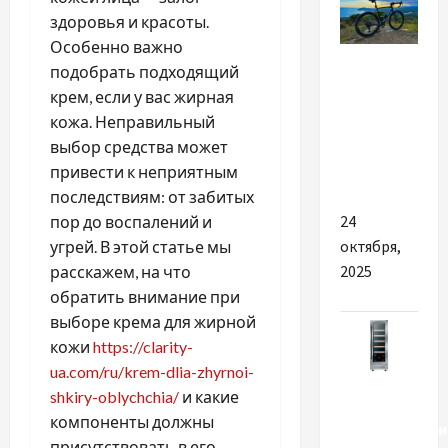
здоровья и красоты.
Особенно важно
Разное
подобрать подходящий
крем, если у вас жирная
Підбираємо
кожа. Неправильный
велосипед
выбор средства может
під свій
привести к неприятным
зріст
последствиям: от забитых
24
пор до воспалений и
октября,
угрей. В этой статье мы
2025
расскажем, на что
обратить внимание при
выборе крема для жирной
кожи
https://clarity-
ua.com/ru/krem-dlia-zhyrnoi-
Разное
shkiry-oblychchia/
и какие
компоненты должны
Характеристи
присутствовать в его