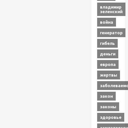
владимир
зеленский
война
генератор
гибель
деньги
европа
жертвы
заболеваем
закон
законы
здоровье
землетрясен