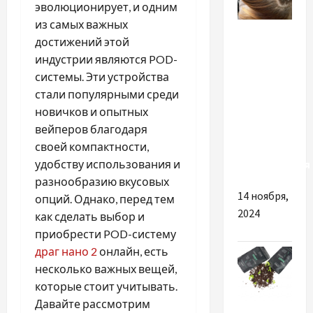
эволюционирует, и одним
из самых важных
Разное
достижений этой
индустрии являются POD-
Важливі
системы. Эти устройства
причини
стали популярными среди
купити
новичков и опытных
натуральне
вейперов благодаря
волосся
своей компактности,
для
удобству использования и
нарощування
разнообразию вкусовых
14 ноября,
опций. Однако, перед тем
2024
как сделать выбор и
приобрести POD-систему
драг нано 2
онлайн, есть
несколько важных вещей,
которые стоит учитывать.
Давайте рассмотрим
Разное