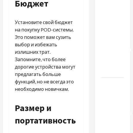
Бюджет
Два пути
к одному
результату:
Установите свой бюджет
чем
на покупку POD-системы.
отличаются
Это поможет вам сузить
способы
выбор и избежать
расторжения
излишних трат.
брака и
Запомните, что более
какой
дорогие устройства могут
выбрать
предлагать больше
функций, но не всегда это
Тягові
необходимо новичкам.
літій-
залізо-
Размер и
фосфатні
акумуляторні
портативность
батареї зі
SMART