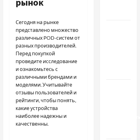
рынок
насіння
базиліку
Сегодня на рынке
Чому
представлено множество
важливо
различных POD-систем от
вибрати
разных производителей.
якісні
Перед покупкой
запчастини
проведите исследование
до
и ознакомьтесь с
тракторів
различными брендами и
моделями. Учитывайте
Украинский
отзывы пользователей и
нотариус
рейтинги, чтобы понять,
во
какие устройства
Вроцлаве:
наиболее надежны и
доверенност
качественны.
для
Украины