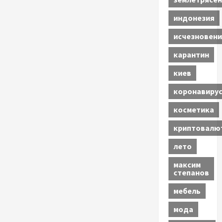
индонезия
исчезновени
карантин
киев
коронавиру
косметика
криптовалю
лето
максим
степанов
мебель
мода