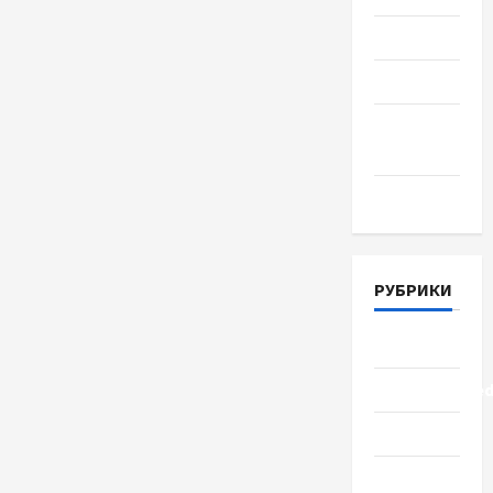
Июль 2018
Июнь 2018
Апрель
2018
Март 2018
РУБРИКИ
Lifestyle
Uncategorize
Здоровье
Красота