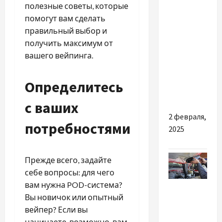
полезные советы, которые
помогут вам сделать
Кавовий
правильный выбор и
скраб для
получить максимум от
тіла
вашего вейпинга.
JONIA:
відчуйте
дотик
Определитесь
природи
с ваших
2 февраля,
потребностями
2025
Прежде всего, задайте
себе вопросы: для чего
Разное
вам нужна POD-система?
Вы новичок или опытный
Заміна
вейпер? Если вы
масла в
начинаете, возможно, вам