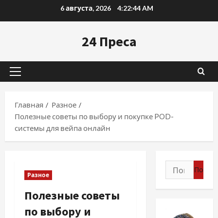
Перейти
6 августа, 2026
4:22:45 AM
к
содержимому
24 Преса
Основное
меню
Главная
Разное
Полезные советы по выбору и покупке POD-
системы для вейпа онлайн
Найти:
Разное
Полезные советы
по выбору и