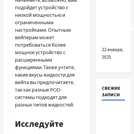
коробці
подойдет устройство с
передач:
низкой мощностью и
важливість
ограниченными
кваліфікован
настройками. Опытным
послуг
вейперам может
потребоваться более
22 января,
мощное устройство с
2025
расширенными
функциями. Также учтите,
какие вкусы жидкости для
вейпа вы предпочитаете,
СВЕЖИЕ
так как разные POD-
ЗАПИСИ
системы подходят для
разных типов жидкостей.
Наскільки
важливо
Исследуйте
купити
якісне