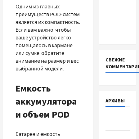
BMS
Одним из главных
INVERTER
преимуществ POD-систем
для
является их компактность.
інверторів
Если вам важно, чтобы
DEYE
ваше устройство легко
помещалось в кармане
или сумке, обратите
СВЕЖИЕ
внимание на размер и вес
КОММЕНТАРИ
выбранной модели.
Емкость
аккумулятора
АРХИВЫ
и объем POD
Август
2026
Батарея и емкость
Июль 2026