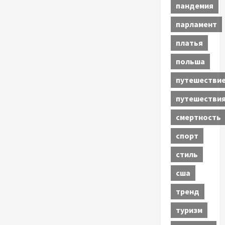
пандемия
парламент
платья
польша
путешестви
путешестви
смертность
спорт
стиль
сша
тренд
туризм