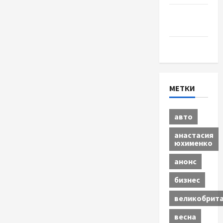
Шоу-
бизнес
Экономика
МЕТКИ
авто
анастасия
юхименко
анонс
бизнес
великобрит
весна