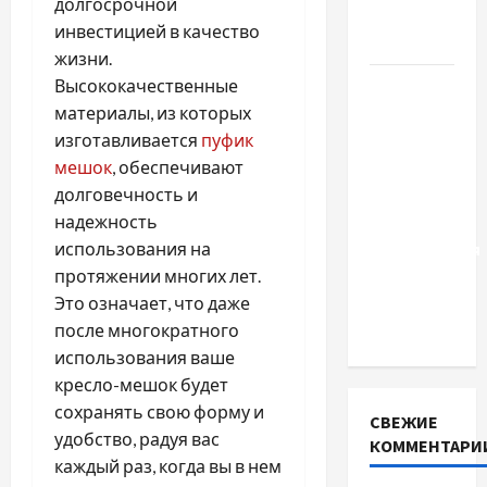
долгосрочной
для
инвестицией в качество
Украины
жизни.
Высококачественные
Два пути
материалы, из которых
к одному
изготавливается
пуфик
результату:
мешок
, обеспечивают
чем
долговечность и
отличаются
надежность
способы
использования на
расторжения
протяжении многих лет.
брака и
Это означает, что даже
какой
после многократного
выбрать
использования ваше
кресло-мешок будет
сохранять свою форму и
СВЕЖИЕ
удобство, радуя вас
КОММЕНТАРИ
каждый раз, когда вы в нем