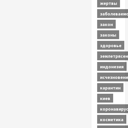
жертвы
заболеваем
закон
законы
здоровье
землетрясен
индонезия
исчезновени
карантин
киев
коронавиру
косметика