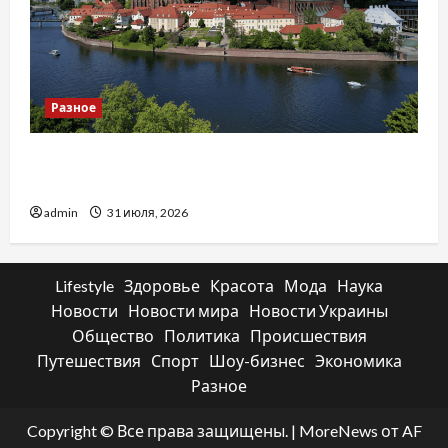
Разное
Украинский нотариус во Вроцлаве:
доверенность для Украины
admin
31 июля, 2026
Lifestyle
Здоровье
Красота
Мода
Наука
Новости
Новости мира
Новости Украины
Общество
Политика
Происшествия
Путешествия
Спорт
Шоу-бизнес
Экономика
Разное
Copyright © Все права защищены.
|
MoreNews
от AF