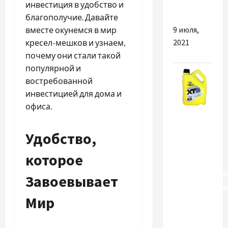
инвестиция в удобство и
179 людей
благополучие. Давайте
9 июля,
вместе окунемся в мир
2021
кресел-мешков и узнаем,
почему они стали такой
популярной и
востребованной
инвестицией для дома и
офиса.
Разное
Удобство,
Почему
стоит
которое
отдать
предпочтени
Завоевывает
автомобильн
Мир
маслам
Bardahl