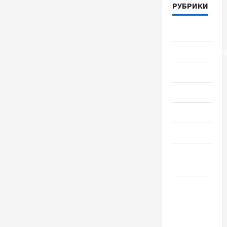
РУБРИКИ
Lifestyle
Uncategorize
Здоровье
Красота
Мода
Наука
Новости
мира
Новости
Украины
Общество