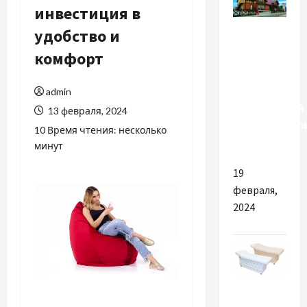
инвестиция в
Разное
удобство и
комфорт
Почему
вам стоит
посетить
admin
проверенный
13 февраля, 2024
оздоровител
10 Время чтения: несколько
центр
минут
19
февраля,
2024
Разное