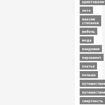
криптовалю
лето
максим
степанов
мебель
мода
пандемия
парламент
платья
польша
путешестви
путешестви
смертность