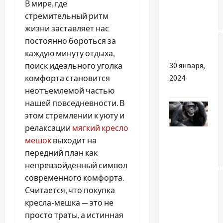
В мире, где
Популярные
стремительный ритм
виды
жизни заставляет нас
косметологич
постоянно бороться за
кушеток
каждую минуту отдыха,
30 января,
поиск идеального уголка
2024
комфорта становится
неотъемлемой частью
нашей повседневности. В
этом стремлении к уюту и
релаксации
мягкий кресло
Здоровье
мешок
выходит на
передний план как
В
непревзойденный символ
Великобрита
современного комфорта.
вирусом
Считается, что покупка
оспы
кресла-мешка — это не
обезьян
просто траты, а истинная
заразились