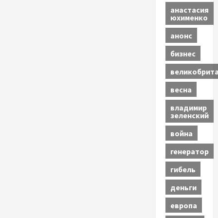
анастасия
юхименко
анонс
бизнес
великобрит
весна
владимир
зеленский
война
генератор
гибель
деньги
европа