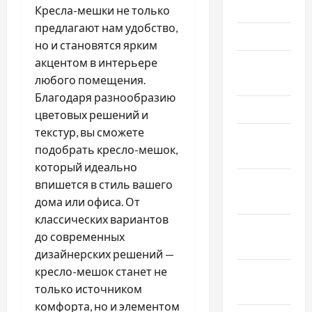
Июнь 2025
Кресла-мешки не только
предлагают нам удобство,
Май 2025
но и становятся ярким
акцентом в интерьере
Апрель
любого помещения.
2025
Благодаря разнообразию
Март 2025
цветовых решений и
текстур, вы сможете
Февраль
подобрать кресло-мешок,
2025
который идеально
Январь
впишется в стиль вашего
2025
дома или офиса. От
классических вариантов
Декабрь
до современных
2024
дизайнерских решений —
кресло-мешок станет не
Ноябрь
только источником
2024
комфорта, но и элементом