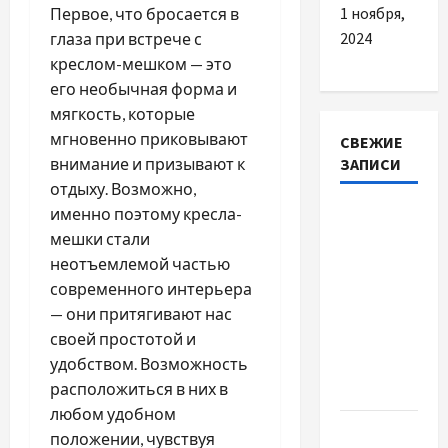
1 ноября,
Первое, что бросается в
2024
глаза при встрече с
креслом-мешком — это
его необычная форма и
мягкость, которые
мгновенно приковывают
СВЕЖИЕ
внимание и призывают к
ЗАПИСИ
отдыху. Возможно,
именно поэтому кресла-
Автосервис
мешки стали
СТО
неотъемлемой частью
Skoda в
современного интерьера
Молдове:
— они притягивают нас
с какими
своей простотой и
проблемами
удобством. Возможность
чаще
расположиться в них в
обращаются
любом удобном
Наскільки
положении, чувствуя