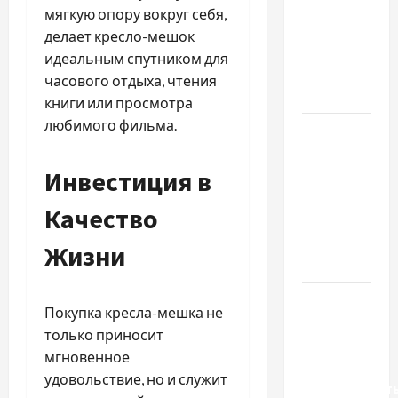
важливо
мягкую опору вокруг себя,
купити
делает кресло-мешок
якісне
идеальным спутником для
насіння
часового отдыха, чтения
базиліку
книги или просмотра
любимого фильма.
Чому
важливо
Инвестиция в
вибрати
якісні
Качество
запчастини
до
Жизни
тракторів
Украинский
Покупка кресла-мешка не
нотариус
только приносит
во
мгновенное
Вроцлаве:
удовольствие, но и служит
доверенност