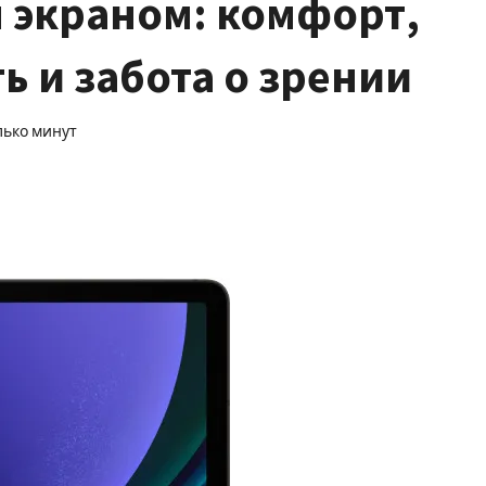
 экраном: комфорт,
 и забота о зрении
лько минут