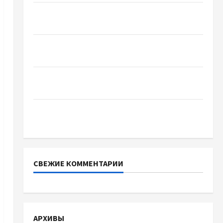
Автосервис СТО Skoda в Молдове: с какими
проблемами чаще обращаются
Наскільки важливо купити якісне насіння
базиліку
Чому важливо вибрати якісні запчастини до
тракторів
Украинский нотариус во Вроцлаве:
доверенность для Украины
СВЕЖИЕ КОММЕНТАРИИ
АРХИВЫ