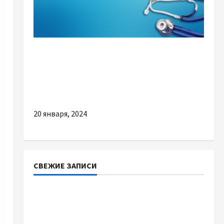
Разное
Медицинский центр Result –
нейрореабилитация и комплексное
восстановление после инсульта
20 января, 2024
СВЕЖИЕ ЗАПИСИ
Приватний будинок престарілих «Рідні
Серця»: сучасні підходи до геріатричного
догляду