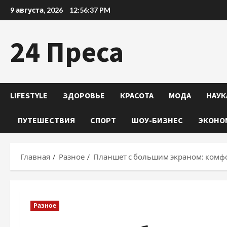
Перейти
9 августа, 2026
12:56:38 PM
к
содержимому
24 Преса
LIFESTYLE
ЗДОРОВЬЕ
КРАСОТА
МОДА
НАУК
ПУТЕШЕСТВИЯ
СПОРТ
ШОУ-БИЗНЕС
ЭКОНО
Главная
Разное
Планшет с большим экраном: комфо
Разное