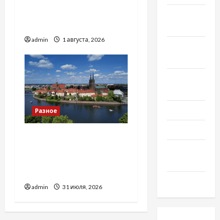
Чому важливо вибрати
якісні запчастини до
Октябрь
тракторів
2018
admin
1 августа, 2026
Сентябрь
2018
Август
2018
Июль 2018
Разное
Июнь 2018
Украинский нотариус во
Вроцлаве:
Апрель
доверенность для
2018
Украины
Март 2018
admin
31 июля, 2026