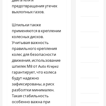
Январь
предотвращения утечек
2026
выхлопных газов.
Декабрь
Шпильки также
2025
применяются в креплении
Ноябрь
колесных дисков.
2025
Учитывая важность
правильного крепления
Октябрь
колес для безопасности
2025
движения, использование
шпилек М8 от Auto Krepez
Сентябрь
гарантирует, что колеса
2025
будут надежно
Август
зафиксированы, а риск
2025
разболтки минимален.
Такая стабильность
Июль 2025
особенно важна при