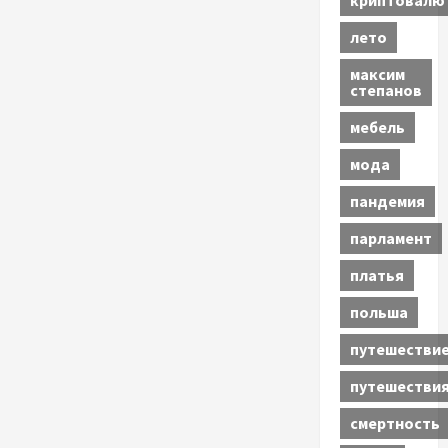
криптовалю
лето
максим
степанов
мебель
мода
пандемия
парламент
платья
польша
путешестви
путешестви
смертность