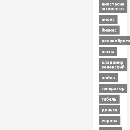
анастасия
юхименко
анонс
бизнес
великобрит
весна
владимир
зеленский
война
генератор
гибель
деньги
европа