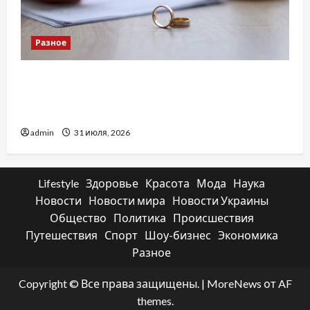
Разное
Два пути к одному результату: чем
отличаются способы расторжения брака и
какой выбрать
admin
31 июля, 2026
Lifestyle
Здоровье
Красота
Мода
Наука
Новости
Новости мира
Новости Украины
Общество
Политика
Происшествия
Путешествия
Спорт
Шоу-бизнес
Экономика
Разное
Copyright © Все права защищены.
|
MoreNews
от AF
themes.