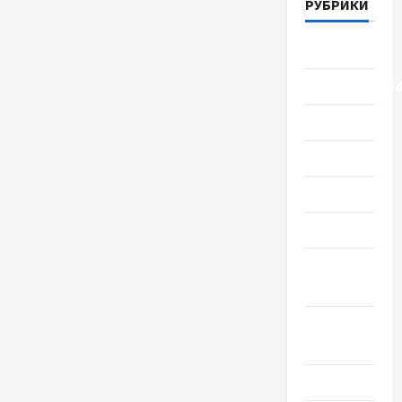
РУБРИКИ
Lifestyle
Uncategorize
Здоровье
Красота
Мода
Наука
Новости
мира
Новости
Украины
Общество