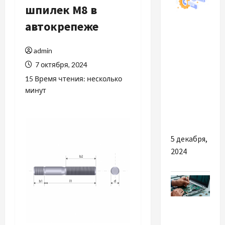
шпилек М8 в
Разное
автокрепеже
Як
admin
правильно
7 октября, 2024
вибрати
CRM-
15 Время чтения: несколько
минут
систему
для
стартапу?
5 декабря,
2024
Разное