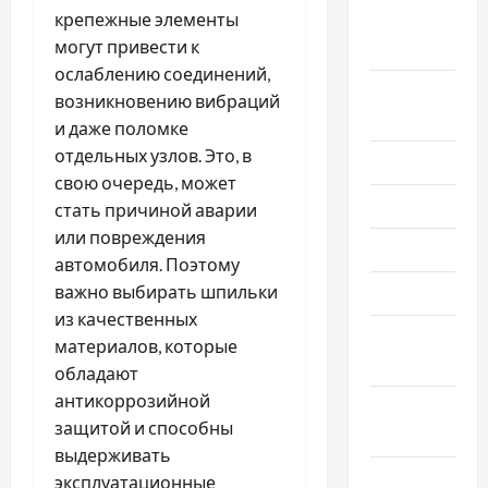
крепежные элементы
Сентябрь
могут привести к
2022
ослаблению соединений,
Август
возникновению вибраций
2022
и даже поломке
отдельных узлов. Это, в
Июль 2022
свою очередь, может
Июнь 2022
стать причиной аварии
или повреждения
Май 2022
автомобиля. Поэтому
важно выбирать шпильки
Март 2022
из качественных
Февраль
материалов, которые
2022
обладают
антикоррозийной
Январь
защитой и способны
2022
выдерживать
Декабрь
эксплуатационные