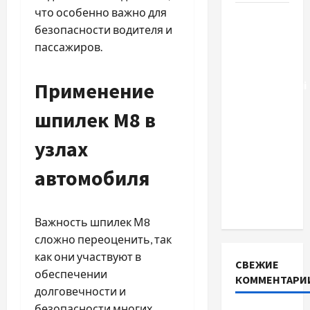
что особенно важно для
Тягові
безопасности водителя и
літій-
пассажиров.
залізо-
фосфатні
Применение
акумуляторні
батареї зі
шпилек М8 в
SMART
BMS
узлах
INVERTER
автомобиля
для
інверторів
DEYE
Важность шпилек М8
сложно переоценить, так
как они участвуют в
СВЕЖИЕ
обеспечении
КОММЕНТАРИ
долговечности и
безопасности многих