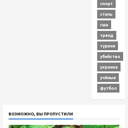
спорт
стиль
сша
тренд
туризм
убийство
украина
учёные
футбол
ВОЗМОЖНО, ВЫ ПРОПУСТИЛИ