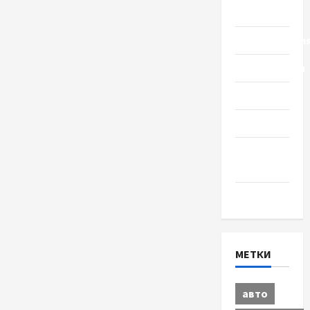
Политика
Происшестви
Путешествия
Разное
Спорт
Шоу-
бизнес
Экономика
МЕТКИ
авто