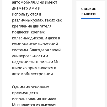
автомобиля. Они имеют
диаметр 8 мм и
СВЕЖИЕ
ЗАПИСИ
используются в
различных узлах, таких как
крепление двигателя,
Наскільки
подвески, крепеж
важливо
колесных дисков, и даже в
купити
компонентах выпускной
якісне
системы. Благодаря своей
насіння
универсальности и
базиліку
надежности, шпильки М8
Чому
широко применяются в
важливо
автомобилестроении.
вибрати
якісні
Одним из основных
запчастини
преимуществ
до
использования шпилек
тракторів
М8 является их высокая