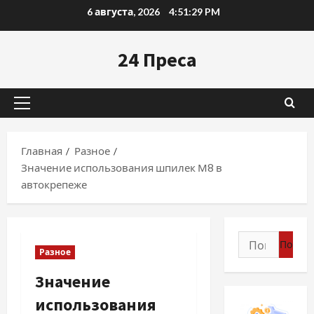
Перейти
6 августа, 2026
4:51:30 PM
к
содержимому
24 Преса
Основное
меню
Главная
Разное
Значение использования шпилек М8 в
автокрепеже
Найти:
Разное
Значение
использования