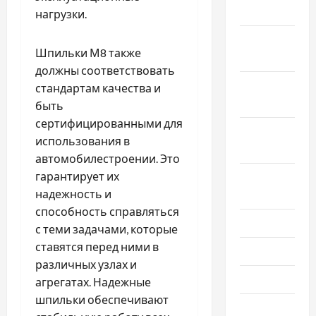
2021
нагрузки.
Ноябрь
Шпильки М8 также
2021
должны соответствовать
Октябрь
стандартам качества и
2021
быть
сертифицированными для
Сентябрь
использования в
2021
автомобилестроении. Это
гарантирует их
Август
надежность и
2021
способность справляться
Июль 2021
с теми задачами, которые
ставятся перед ними в
Июнь 2021
различных узлах и
Май 2021
агрегатах. Надежные
шпильки обеспечивают
Апрель