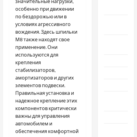
Октябрь
значительные нагрузки,
2024
особенно при движении
по бездорожью или в
Сентябрь
условиях агрессивного
2024
вождения. Здесь шпильки
М8 также находят свое
Август
применение. Они
2024
используются для
Июль 2024
крепления
стабилизаторов,
Июнь 2024
амортизаторов и других
Май 2024
элементов подвески.
Правильная установка и
Апрель
надежное крепление этих
2024
компонентов критически
важны для управления
Март 2024
автомобилем и
Февраль
обеспечения комфортной
2024