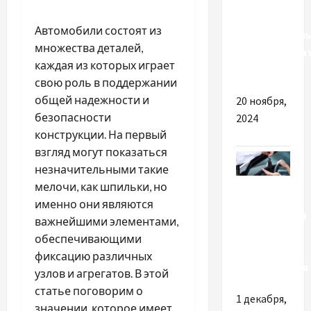
Почему не
стоит
Автомобили состоят из
самостоятел
множества деталей,
ремонтирова
каждая из которых играет
ноутбук
свою роль в поддержании
общей надежности и
20 ноября,
безопасности
2024
конструкции. На первый
взгляд могут показаться
незначительными такие
Разное
мелочи, как шпильки, но
именно они являются
Особенности
важнейшими элементами,
аренды
обеспечивающими
авто
фиксацию различных
без водителя
узлов и агрегатов. В этой
статье поговорим о
1 декабря,
значении, которое имеет