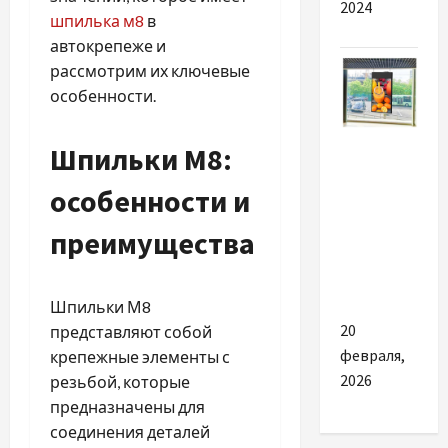
2024
шпилька м8
в
автокрепеже и
рассмотрим их ключевые
особенности.
Разное
Шпильки М8:
Які
особенности и
переваги
преимущества
пропонує
LCD
продукція
Шпильки М8
20
представляют собой
февраля,
крепежные элементы с
2026
резьбой, которые
предназначены для
соединения деталей