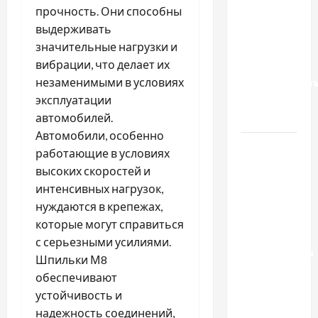
прочность. Они способны
Украинский
выдерживать
нотариус
значительные нагрузки и
во
вибрации, что делает их
Вроцлаве:
незаменимыми в условиях
доверенност
эксплуатации
для
автомобилей.
Украины
Автомобили, особенно
Два пути
работающие в условиях
к одному
высоких скоростей и
результату:
интенсивных нагрузок,
чем
нуждаются в крепежах,
отличаются
которые могут справиться
способы
с серьезными усилиями.
расторжения
Шпильки М8
брака и
обеспечивают
какой
устойчивость и
выбрать
надежность соединений,