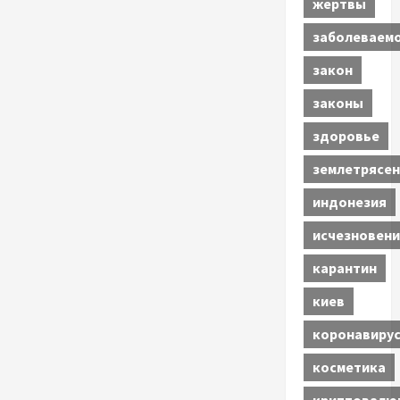
жертвы
заболеваем
закон
законы
здоровье
землетрясен
индонезия
исчезновени
карантин
киев
коронавиру
косметика