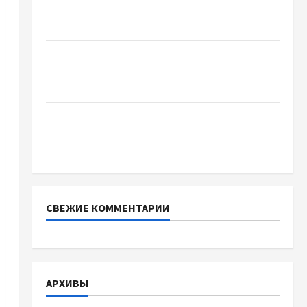
Украинский нотариус во Вроцлаве:
доверенность для Украины
Два пути к одному результату: чем
отличаются способы расторжения брака и
какой выбрать
Тягові літій-залізо-фосфатні акумуляторні
батареї зі SMART BMS INVERTER для
інверторів DEYE
СВЕЖИЕ КОММЕНТАРИИ
АРХИВЫ