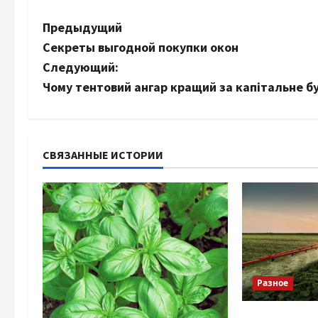
Н
Предыдущий
Секреты выгодной покупки окон
а
Следующий:
в
Чому тентовий ангар кращий за капітальне б
и
г
СВЯЗАННЫЕ ИСТОРИИ
а
ц
и
я
Разное
з