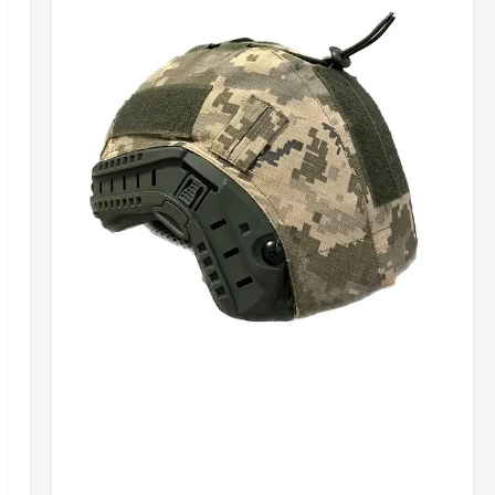
Разное
ТОП-5 порад при виборі тактичного шолома