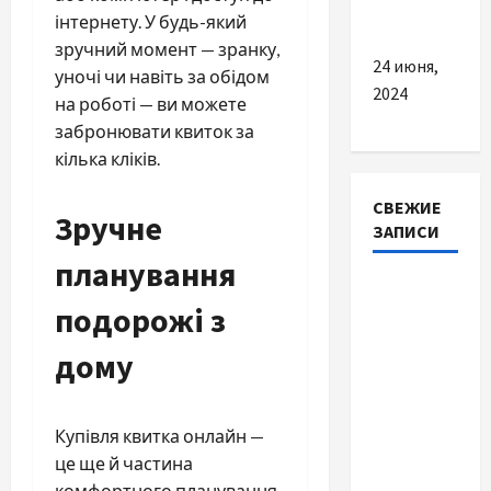
футболках
інтернету. У будь-який
зручний момент — зранку,
24 июня,
уночі чи навіть за обідом
2024
на роботі — ви можете
забронювати квиток за
кілька кліків.
СВЕЖИЕ
Зручне
ЗАПИСИ
планування
Автосервис
подорожі з
СТО
Skoda в
дому
Молдове:
с какими
проблемами
Купівля квитка онлайн —
чаще
це ще й частина
обращаются
комфортного планування.