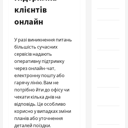
Июнь 2023
клієнтів
Май 2023
онлайн
Апрель
2023
У разі виникнення питань
Март 2023
більшість сучасних
сервісів надають
Февраль
оперативну підтримку
2023
через онлайн-чат,
Январь
електронну пошту або
2023
гарячу лінію. Вам не
потрібно йти до офісу чи
Декабрь
чекати кілька днів на
2022
відповідь. Це особливо
корисно у випадках зміни
Ноябрь
планів або уточнення
2022
деталей поїздки.