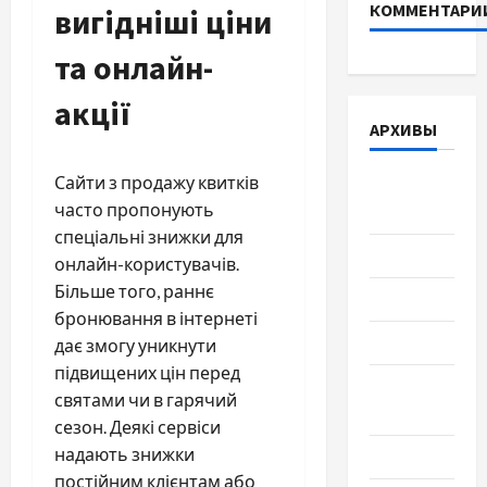
КОММЕНТАРИ
вигідніші ціни
та онлайн-
акції
АРХИВЫ
Сайти з продажу квитків
Август
часто пропонують
2026
спеціальні знижки для
Июль 2026
онлайн-користувачів.
Більше того, раннє
Июнь 2026
бронювання в інтернеті
Май 2026
дає змогу уникнути
підвищених цін перед
Апрель
святами чи в гарячий
2026
сезон. Деякі сервіси
надають знижки
Март 2026
постійним клієнтам або