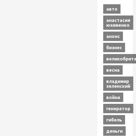
авто
анастасия
юхименко
анонс
бизнес
великобрит
весна
владимир
зеленский
война
генератор
гибель
деньги