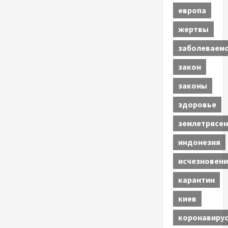
европа
жертвы
заболеваем
закон
законы
здоровье
землетрясен
индонезия
исчезновени
карантин
киев
коронавиру