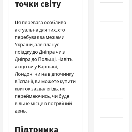
точки світу
Февраль
2024
Ця перевага особливо
Январь
актуальна для тих, хто
2024
перебуває за межами
України, але планує
Декабрь
поїздку до Дніпра чи з
2023
Дніпра до Польщі. Навіть
Ноябрь
якщо ви у Варшаві,
2023
Лондоні чи на відпочинку
в Іспанії, ви можете купити
Октябрь
квиток заздалегідь, не
2023
переймаючись, чи буде
вільне місце в потрібний
Сентябрь
день.
2023
Июль 2023
Підтримка