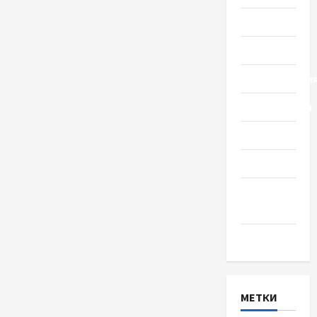
Общество
Политика
Происшестви
Путешествия
Разное
Спорт
Шоу-
бизнес
Экономика
МЕТКИ