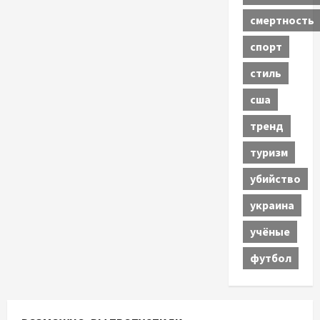
смертность
спорт
стиль
сша
тренд
туризм
убийство
украина
учёные
футбол