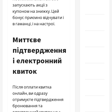
Февраль
запускають акції з
2026
купоном на знижку. Цей
бонус приємно відчувати і
Январь
в гаманці, і на настрої.
2026
Декабрь
Миттєве
2025
підтвердження
Ноябрь
2025
і електронний
Октябрь
квиток
2025
Сентябрь
Після оплати квитка
2025
онлайн, ви одразу
отримуєте підтвердження
Август
бронювання та
2025
електронний квиток на e-