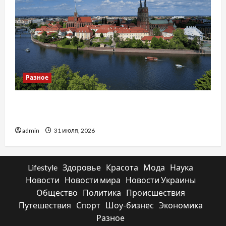
Разное
Украинский нотариус во Вроцлаве:
доверенность для Украины
admin
31 июля, 2026
Lifestyle
Здоровье
Красота
Мода
Наука
Новости
Новости мира
Новости Украины
Общество
Политика
Происшествия
Путешествия
Спорт
Шоу-бизнес
Экономика
Разное