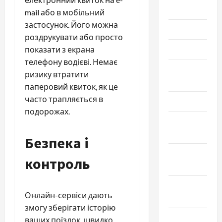
Июль 2025
mail або в мобільний
застосунок. Його можна
Июнь 2025
роздрукувати або просто
Май 2025
показати з екрана
телефону водієві. Немає
Апрель
ризику втратити
2025
паперовий квиток, як це
часто трапляється в
Март 2025
подорожах.
Февраль
2025
Безпека і
Январь
контроль
2025
Декабрь
Онлайн-сервіси дають
2024
змогу зберігати історію
Ноябрь
ваших поїздок, швидко