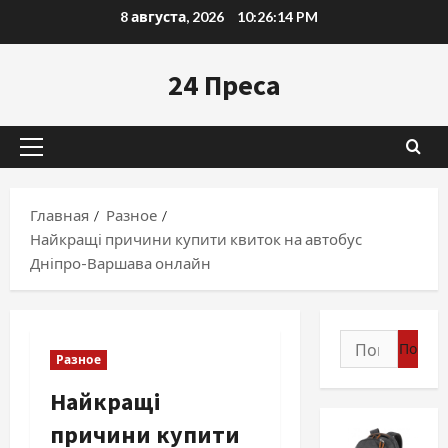
Перейти
8 августа, 2026
10:26:15 PM
к
содержимому
24 Преса
Основное
меню
Главная
Разное
Найкращі причини купити квиток на автобус
Дніпро-Варшава онлайн
Найти:
Разное
Найкращі
причини купити