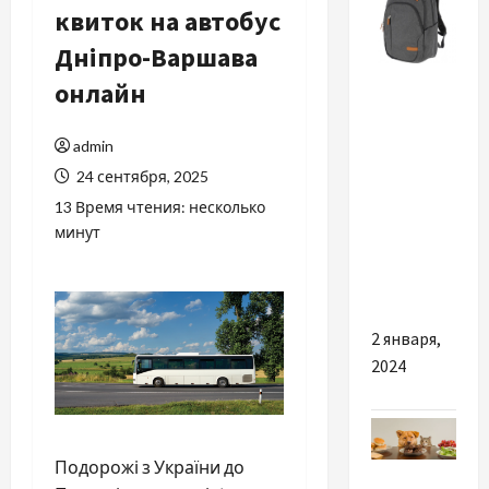
квиток на автобус
Дніпро-Варшава
Разное
онлайн
Как
admin
выбрать
24 сентября, 2025
надежную
сумку или
13 Время чтения: несколько
минут
рюкзак в
интернет-
магазине
2 января,
2024
Подорожі з України до
Разное