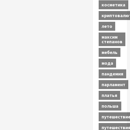
косметика
криптовалю
лето
максим
степанов
мебель
мода
пандемия
парламент
платья
польша
путешестви
путешестви