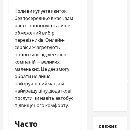
Вроцлаве:
доверенност
Коли ви купуєте квиток
для
безпосередньо в касі, вам
Украины
часто пропонують лише
обмежений вибір
Два пути
перевізників. Онлайн-
к одному
сервіси ж агрегують
результату:
пропозиції від десятків
чем
компаній — великих і
отличаются
маленьких. Це дає змогу
способы
обрати не лише
расторжения
найзручніший час, а й
брака и
найкращу ціну, додаткові
какой
послуги чи навіть автобус
выбрать
підвищеного комфорту.
Часто
СВЕЖИЕ