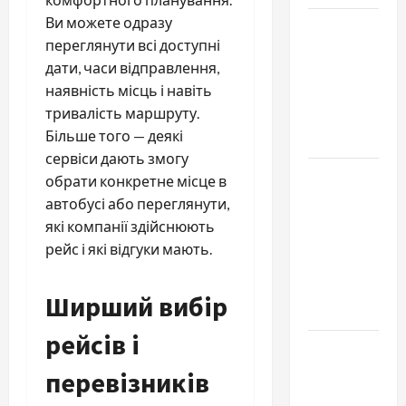
Ви можете одразу
Наскільки
переглянути всі доступні
важливо
дати, часи відправлення,
купити
наявність місць і навіть
якісне
тривалість маршруту.
насіння
Більше того — деякі
базиліку
сервіси дають змогу
Чому
обрати конкретне місце в
важливо
автобусі або переглянути,
вибрати
які компанії здійснюють
якісні
рейс і які відгуки мають.
запчастини
до
Ширший вибір
тракторів
рейсів і
Украинский
нотариус
перевізників
во