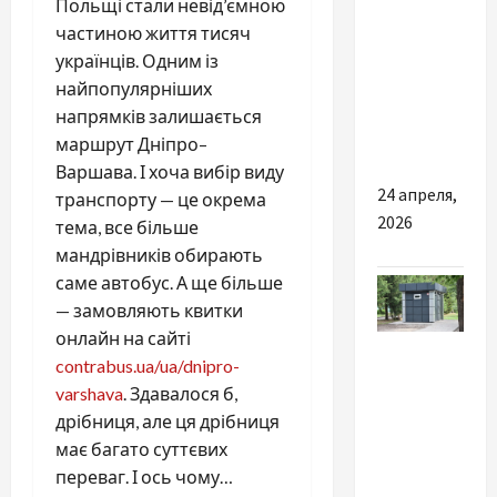
Польщі стали невід’ємною
частиною життя тисяч
Які
українців. Одним із
зоотовари
найпопулярніших
найчастіше
напрямків залишається
купують
маршрут Дніпро–
онлайн
Варшава. І хоча вибір виду
24 апреля,
транспорту — це окрема
2026
тема, все більше
мандрівників обирають
саме автобус. А ще більше
— замовляють квитки
онлайн на сайті
Разное
contrabus.ua/ua/dnipro-
varshava
. Здавалося б,
Модульні
дрібниця, але ця дрібниця
туалети
має багато суттєвих
та
переваг. І ось чому…
причини