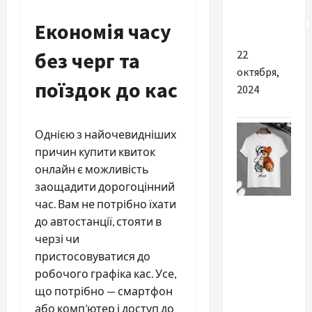
їхньої
популярності
Економія часу
без черг та
22
октября,
поїздок до кас
2024
Однією з найочевидніших
причин купити квиток
онлайн є можливість
заощадити дорогоцінний
Разное
час. Вам не потрібно їхати
до автостанції, стояти в
Почему
черзі чи
стоит
пристосовуватися до
обратиться
робочого графіка кас. Усе,
к услугам
що потрібно — смартфон
печати на
або комп’ютер і доступ до