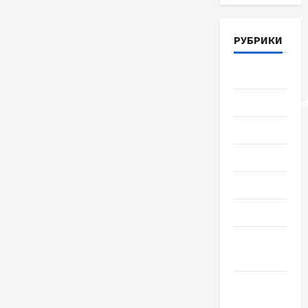
РУБРИКИ
Lifestyle
Uncategorize
Здоровье
Красота
Мода
Наука
Новости
мира
Новости
Украины