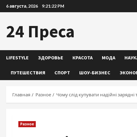
Перейти
6 августа, 2026
9:21:23 PM
к
содержимому
24 Преса
LIFESTYLE
ЗДОРОВЬЕ
КРАСОТА
МОДА
НАУК
ПУТЕШЕСТВИЯ
СПОРТ
ШОУ-БИЗНЕС
ЭКОНО
Главная
Разное
Чому слід купувати надійні зарядні 
Разное