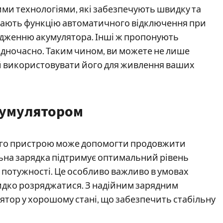
ими технологіями, які забезпечують швидку та
 мають функцію автоматичного відключення при
ядженню акумулятора. Інші ж пропонують
одночасно. Таким чином, ви можете не лише
й використовувати його для живлення ваших
кумулятором
ого пристрою може допомогти продовжити
ьна зарядка підтримує оптимальний рівень
ті потужності. Це особливо важливо в умовах
идко розряджатися. З надійним зарядним
тор у хорошому стані, що забезпечить стабільну