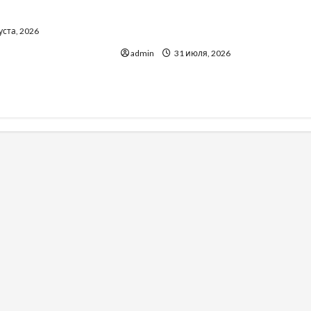
до тракторів
Вроцлаве: доверенность для
уста, 2026
Украины
admin
31 июля, 2026