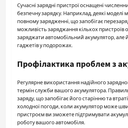
Сучасні зарядні пристрої оснащені численн
безпечну зарядку. Наприклад, деякі моделі
повному зарядженні, що запобігає перезар
можливість заряджання кількох пристроїв 
заряджати автомобільний акумулятор, але 
гаджетів у подорожах.
Профілактика проблем з а
Регулярне використання надійного зарядн
термін служби вашого акумулятора. Правил
заряду, що запобігає його старінню та втра
холодної погоди, коли акумулятор може шв
пристроєм ви зможете підтримувати акумуля
роботу вашого автомобіля.