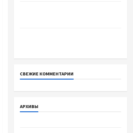
Два пути к одному результату: чем
отличаются способы расторжения брака и
какой выбрать
Тягові літій-залізо-фосфатні акумуляторні
батареї зі SMART BMS INVERTER для
інверторів DEYE
СВЕЖИЕ КОММЕНТАРИИ
АРХИВЫ
Август 2026