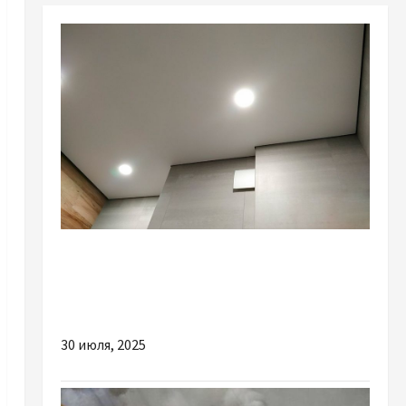
Разное
Для яких приміщень підійдуть тіньові
натяжні стелі
30 июля, 2025