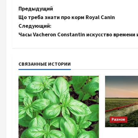
Н
Предыдущий
Що треба знати про корм Royal Canin
а
Следующий:
в
Часы Vacheron Constantin искусство времени
и
г
СВЯЗАННЫЕ ИСТОРИИ
а
ц
и
я
Разное
з
Чому важлив