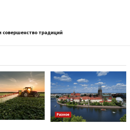
 и совершенство традиций
Разное
о вибрати якісні
Украинский нотариус во