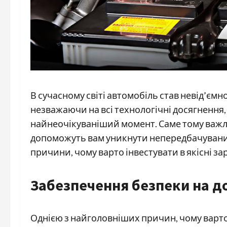
В сучасному світі автомобіль став невід’єм
незважаючи на всі технологічні досягнення
найнеочікуваніший момент. Саме тому важл
допоможуть вам уникнути непередбачуваних 
причини, чому варто інвестувати в якісні за
Забезпечення безпеки на д
Однією з найголовніших причин, чому варто