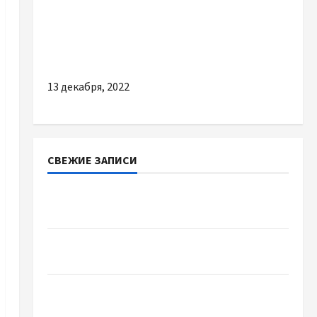
Новости мира
Япония хочет вылить в океан загрязнённую
воду с «Фукусимы»
13 декабря, 2022
СВЕЖИЕ ЗАПИСИ
Наскільки важливо купити якісне насіння
базиліку
Чому важливо вибрати якісні запчастини до
тракторів
Украинский нотариус во Вроцлаве:
доверенность для Украины