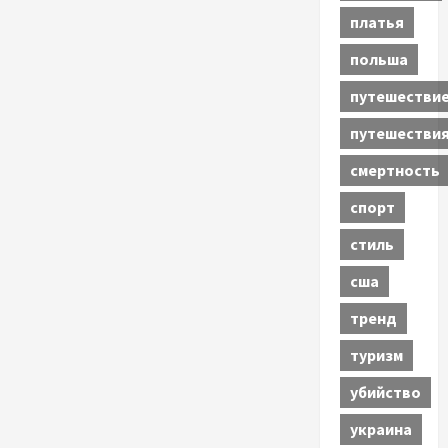
платья
польша
путешестви
путешестви
смертность
спорт
стиль
сша
тренд
туризм
убийство
украина