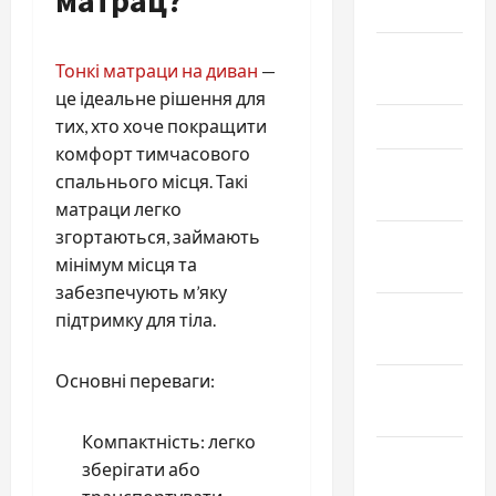
Май 2026
Апрель
Тонкі матраци на диван
—
2026
це ідеальне рішення для
тих, хто хоче покращити
Март 2026
комфорт тимчасового
Февраль
спальнього місця. Такі
2026
матраци легко
згортаються, займають
Январь
мінімум місця та
2026
забезпечують м’яку
Декабрь
підтримку для тіла.
2025
Основні переваги:
Ноябрь
2025
Компактність: легко
Октябрь
зберігати або
2025