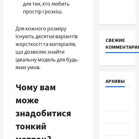
для тих, хто любить
інверторів
простір і розкіш.
DEYE
Для кожного розміру
існують десятки варіантів
СВЕЖИЕ
жорсткості та матеріалів,
КОММЕНТАРИ
що дозволяє знайти
ідеальну модель для будь-
яких умов.
АРХИВЫ
Чому вам
Август
може
2026
знадобитися
Июль 2026
тонкий
Июнь 2026
матрац?