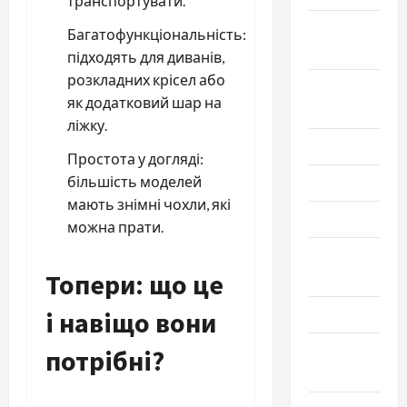
транспортувати.
Сентябрь
Багатофункціональність:
2025
підходять для диванів,
розкладних крісел або
Август
як додатковий шар на
2025
ліжку.
Июль 2025
Простота у догляді:
більшість моделей
Июнь 2025
мають знімні чохли, які
Май 2025
можна прати.
Апрель
Топери: що це
2025
і навіщо вони
Март 2025
Февраль
потрібні?
2025