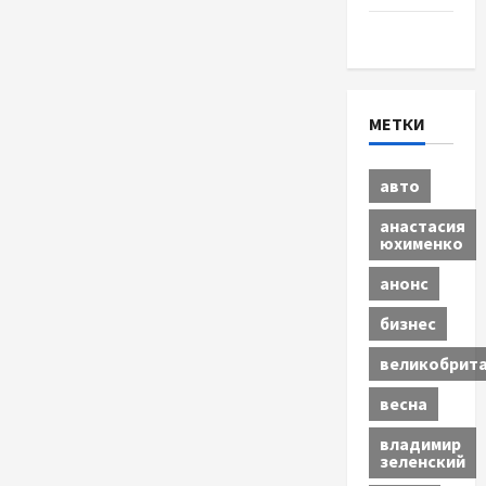
Экономика
МЕТКИ
авто
анастасия
юхименко
анонс
бизнес
великобрит
весна
владимир
зеленский