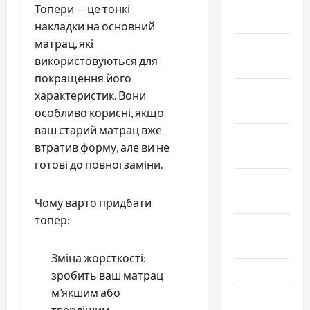
Январь
Топери — це тонкі
2025
накладки на основний
матрац, які
Декабрь
використовуються для
2024
покращення його
Ноябрь
характеристик. Вони
2024
особливо корисні, якщо
ваш старий матрац вже
Октябрь
втратив форму, але ви не
2024
готові до повної заміни.
Сентябрь
2024
Чому варто придбати
топер:
Август
2024
Зміна жорсткості:
Июль 2024
зробить ваш матрац
м’якшим або
Июнь 2024
твердішим.