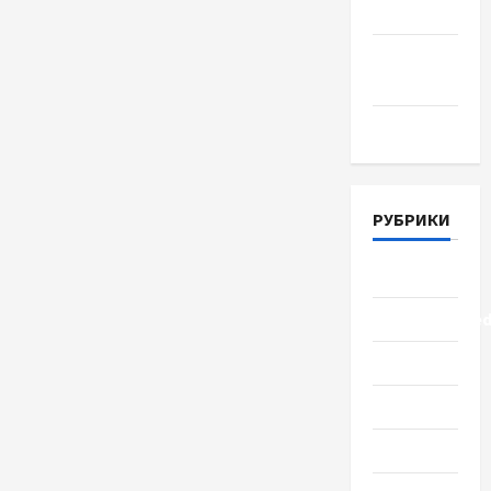
Июнь 2018
Апрель
2018
Март 2018
РУБРИКИ
Lifestyle
Uncategorize
Здоровье
Красота
Мода