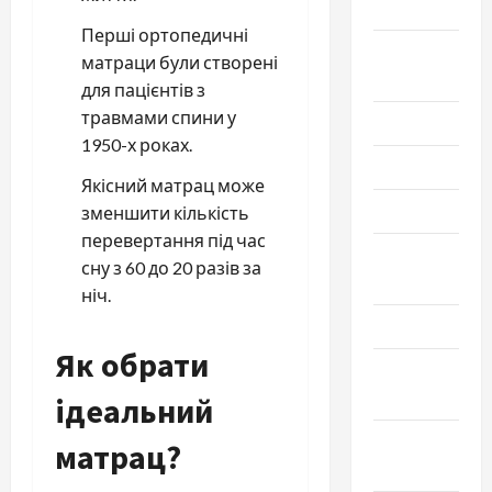
2023
Перші ортопедичні
Сентябрь
матраци були створені
2023
для пацієнтів з
травмами спини у
Июль 2023
1950-х роках.
Июнь 2023
Якісний матрац може
Май 2023
зменшити кількість
перевертання під час
Апрель
сну з 60 до 20 разів за
2023
ніч.
Март 2023
Як обрати
Февраль
2023
ідеальний
Январь
матрац?
2023