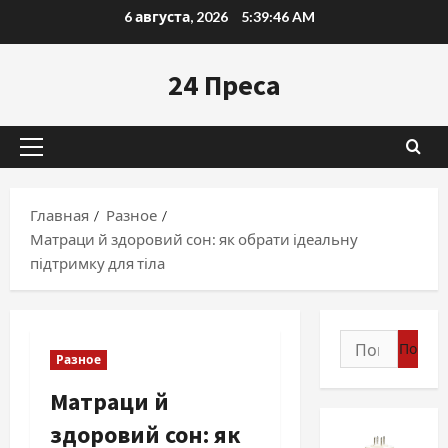
Перейти
6 августа, 2026
5:39:48 AM
к
содержимому
24 Преса
Основное
меню
Главная
Разное
Матраци й здоровий сон: як обрати ідеальну
підтримку для тіла
Найти:
Разное
Матраци й
здоровий сон: як