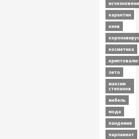
исчезновени
карантин
киев
коронавиру
косметика
криптовалю
лето
максим
степанов
мебель
мода
пандемия
парламент