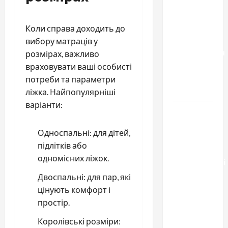
результату:
чем
отличаются
Коли справа доходить до
способы
вибору матраців у
расторжения
розмірах, важливо
брака и
враховувати ваші особисті
какой
потреби та параметри
выбрать
ліжка. Найпопулярніші
варіанти:
Тягові
літій-
Односпальні: для дітей,
залізо-
підлітків або
фосфатні
одномісних ліжок.
акумуляторні
батареї зі
Двоспальні: для пар, які
SMART
цінують комфорт і
BMS
простір.
INVERTER
Королівські розміри:
для