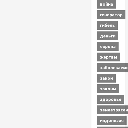
война
генератор
гибель
деньги
европа
жертвы
заболеваем
закон
законы
здоровье
землетрясен
индонезия