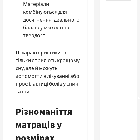
Матеріали
Чому
комбінуються для
важливо
досягнення ідеального
вибрати
балансу м’якості та
якісні
твердості.
запчастини
до
Ці характеристики не
тракторів
тільки сприяють кращому
Украинский
сну, але й можуть
нотариус
допомогти в лікуванні або
во
профілактиці болів у спині
Вроцлаве:
та шиї.
доверенност
для
Різноманіття
Украины
матраців у
Два пути
к одному
розмірах