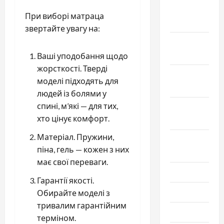
Декабрь
При виборі матраца
2022
звертайте увагу на:
Ноябрь
2022
Ваші уподобання щодо
жорсткості. Тверді
Октябрь
моделі підходять для
2022
людей із болями у
спині, м’які — для тих,
Сентябрь
хто цінує комфорт.
2022
Матеріал. Пружини,
Август
піна, гель — кожен з них
2022
має свої переваги.
Июль 2022
Гарантії якості.
Июнь 2022
Обирайте моделі з
тривалим гарантійним
Май 2022
терміном.