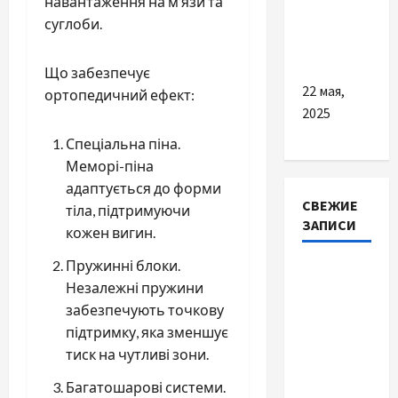
навантаження на м’язи та
краще
суглоби.
купити б/
в гуму
Що забезпечує
22 мая,
ортопедичний ефект:
2025
Спеціальна піна.
Меморі-піна
адаптується до форми
СВЕЖИЕ
тіла, підтримуючи
ЗАПИСИ
кожен вигин.
Пружинні блоки.
Наскільки
Незалежні пружини
важливо
забезпечують точкову
купити
підтримку, яка зменшує
якісне
тиск на чутливі зони.
насіння
базиліку
Багатошарові системи.