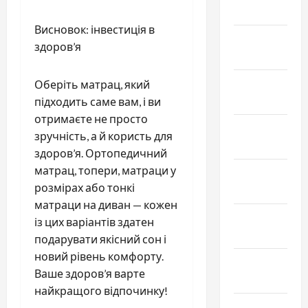
Март 2022
Висновок: інвестиція в
Февраль
здоров’я
2022
Январь
Оберіть матрац, який
2022
підходить саме вам, і ви
отримаєте не просто
Декабрь
зручність, а й користь для
2021
здоров’я. Ортопедичний
матрац, топери, матраци у
Ноябрь
розмірах або тонкі
2021
матраци на диван — кожен
Октябрь
із цих варіантів здатен
2021
подарувати якісний сон і
новий рівень комфорту.
Сентябрь
Ваше здоров’я варте
2021
найкращого відпочинку!
Август