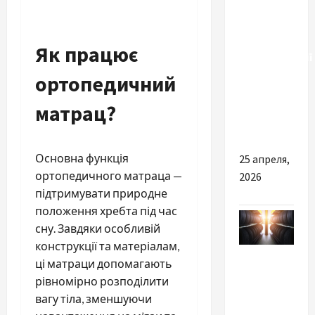
вибрати
люстру в
Києві:
Як працює
рекомендації
від
ортопедичний
інтернет-
матрац?
магазину
Плафон
Основна функція
25 апреля,
ортопедичного матраца —
2026
підтримувати природне
положення хребта під час
сну. Завдяки особливій
конструкції та матеріалам,
Разное
ці матраци допомагають
рівномірно розподілити
В яких
вагу тіла, зменшуючи
ситуаціях