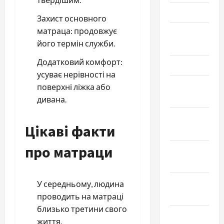
Май 2024
Захист основного
матраца: продовжує
Апрель
його термін служби.
2024
Додатковий комфорт:
Март 2024
усуває нерівності на
Февраль
поверхні ліжка або
2024
дивана.
Январь
Цікаві факти
2024
про матраци
Декабрь
2023
Ноябрь
У середньому, людина
2023
проводить на матраці
близько третини свого
Октябрь
життя.