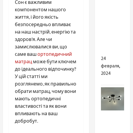
Сон є важливим
Як
компонентом нашого
вибрати
життя, і його якість
тепловий
безпосередньо впливає
насос
на наш настрій, енергію та
«Повітря-
здоров’я. Але чи
Вода»?
замислювалися ви, що
саме ваш
ортопедичний
24
матрац
може бути ключем
февраля,
до ідеального відпочинку?
2024
У цій статті ми
розглянемо, як правильно
обрати матрац, чому вони
мають ортопедичні
властивості та як вони
впливають на ваш
Разное
добробут.
Як