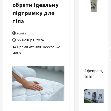
обрати ідеальну
підтримку для
Разное
тіла
Причины
admin
выбрать
22 ноября, 2024
надежные
конденсатор
14 Время чтения: несколько
минут
для
электротехни
4 февраля,
2026
Разное