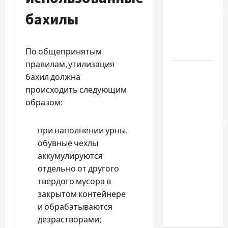
расторжения
бахилы
брака и
какой
выбрать
По общепринятым
правилам, утилизация
Тягові
бахил должна
літій-
происходить следующим
залізо-
образом:
фосфатні
акумуляторні
при наполнении урны,
батареї зі
обувные чехлы
SMART
аккумулируются
BMS
отдельно от другого
INVERTER
твердого мусора в
для
закрытом контейнере
інверторів
и обрабатываются
DEYE
дезрастворами;