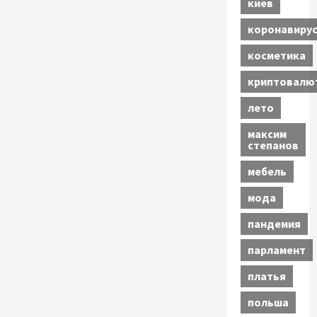
киев
коронавиру
косметика
криптовалю
лето
максим
степанов
мебель
мода
пандемия
парламент
платья
польша