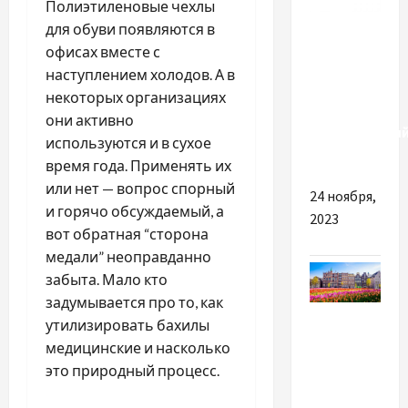
Полиэтиленовые чехлы
Разное
для обуви появляются в
офисах вместе с
Веские
наступлением холодов. А в
причины
некоторых организациях
купить
они активно
качественны
используются и в сухое
плазморез
время года. Применять их
или нет — вопрос спорный
24 ноября,
и горячо обсуждаемый, а
2023
вот обратная “сторона
медали” неоправданно
забыта. Мало кто
задумывается про то, как
Разное
утилизировать бахилы
медицинские и насколько
Полезные
это природный процесс.
советы
по поиску