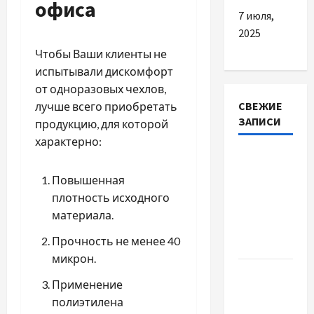
офиса
7 июля,
2025
Чтобы Ваши клиенты не
испытывали дискомфорт
от одноразовых чехлов,
СВЕЖИЕ
лучше всего приобретать
ЗАПИСИ
продукцию, для которой
характерно:
Наскільки
важливо
Повышенная
купити
плотность исходного
якісне
материала.
насіння
Прочность не менее 40
базиліку
микрон.
Чому
Применение
важливо
полиэтилена
вибрати