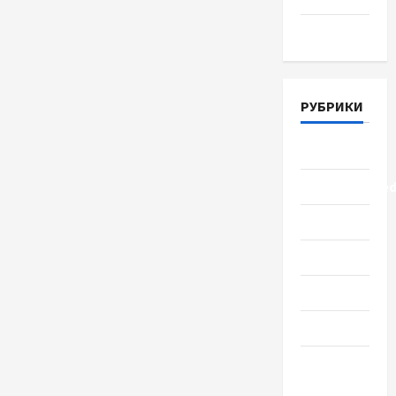
Март 2018
РУБРИКИ
Lifestyle
Uncategorize
Здоровье
Красота
Мода
Наука
Новости
мира