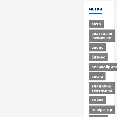
МЕТКИ
авто
анастасия
юхименко
анонс
бизнес
великобрит
весна
владимир
зеленский
война
генератор