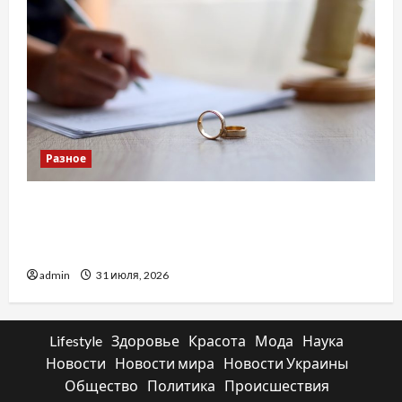
Разное
Два пути к одному результату: чем
отличаются способы расторжения брака и
какой выбрать
admin
31 июля, 2026
Lifestyle
Здоровье
Красота
Мода
Наука
Новости
Новости мира
Новости Украины
Общество
Политика
Происшествия