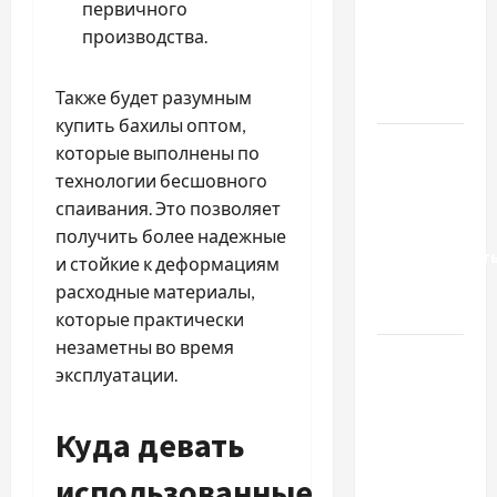
первичного
якісні
производства.
запчастини
до
Также будет разумным
тракторів
купить бахилы оптом,
Украинский
которые выполнены по
нотариус
технологии бесшовного
во
спаивания. Это позволяет
Вроцлаве:
получить более надежные
доверенност
и стойкие к деформациям
для
расходные материалы,
Украины
которые практически
незаметны во время
Два пути
эксплуатации.
к одному
результату:
Куда девать
чем
отличаются
использованные
способы