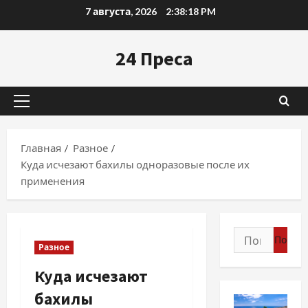
Перейти
7 августа, 2026
2:38:19 PM
к
содержимому
24 Преса
Основное
меню
Главная
Разное
Куда исчезают бахилы одноразовые после их
применения
Найти:
Разное
Куда исчезают
бахилы