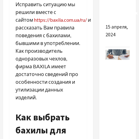
Исправить ситуацию мы
работы в
решили вместе с
Нидерландах
сайтом
https://baxila.com.ua/ru/
и
15 апреля,
рассказать Вам правила
2024
поведения с бахилами,
бывшими в употреблении.
Как производитель
одноразовых чехлов,
Разное
фирма BAXILA имеет
достаточно сведений про
Довідка
особенности создания и
про
утилизации данных
несудимість:
изделий.
коли
потрібна
Как выбрать
та як
отримати
бахилы для
швидко