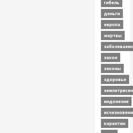
гибель
деньги
европа
жертвы
заболеваем
закон
законы
здоровье
землетрясен
индонезия
исчезновени
карантин