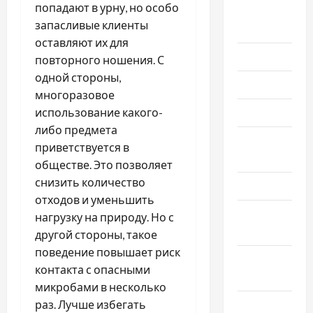
попадают в урну, но особо
Август
запасливые клиенты
2025
оставляют их для
Июль 2025
повторного ношения. С
одной стороны,
Июнь 2025
многоразовое
Май 2025
использование какого-
либо предмета
Апрель
приветствуется в
2025
обществе. Это позволяет
снизить количество
Март 2025
отходов и уменьшить
Февраль
нагрузку на природу. Но с
2025
другой стороны, такое
поведение повышает риск
Январь
контакта с опасными
2025
микробами в несколько
Декабрь
раз. Лучше избегать