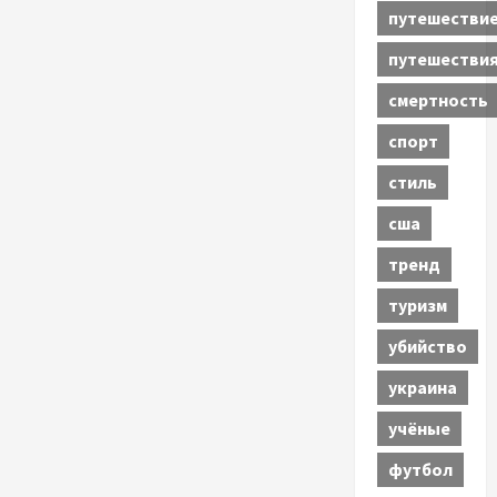
путешестви
путешестви
смертность
спорт
стиль
сша
тренд
туризм
убийство
украина
учёные
футбол