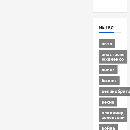
Экономика
МЕТКИ
авто
анастасия
юхименко
анонс
бизнес
великобрит
весна
владимир
зеленский
война