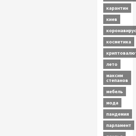
карантин
киев
коронавиру
косметика
криптовалю
лето
максим
степанов
мебель
мода
пандемия
парламент