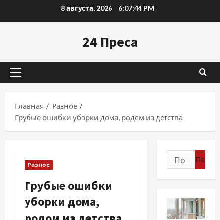
Перейти
8 августа, 2026
6:07:45 PM
к
содержимому
24 Преса
Основное
меню
Главная
Разное
Грубые ошибки уборки дома, родом из детства
Найти:
Разное
Грубые ошибки
уборки дома,
родом из детства