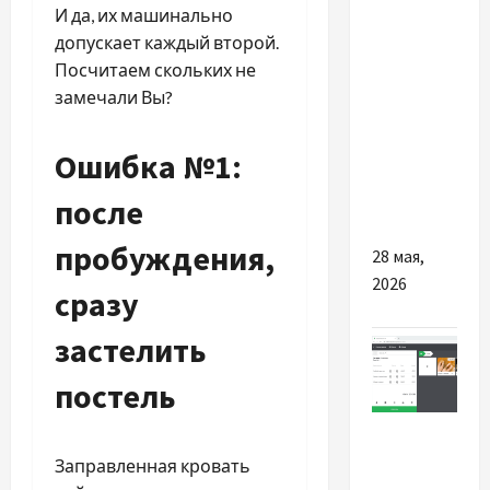
И да, их машинально
Раскрываем
допускает каждый второй.
потенциал
Посчитаем скольких не
PlayStation
замечали Вы?
5 Pro
через
телевизор
Ошибка №1:
65
после
дюймов
пробуждения,
28 мая,
2026
сразу
застелить
постель
Разное
Заправленная кровать
Наскільки