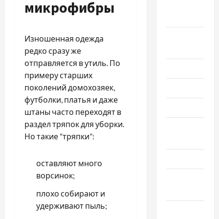
микрофибры
Сентябрь
2025
Август
Изношенная одежда
2025
редко сразу же
отправляется в утиль. По
Июль 2025
примеру старших
поколений домохозяек,
Июнь 2025
футболки, платья и даже
Май 2025
штаны часто переходят в
раздел тряпок для уборки.
Апрель
Но такие “тряпки”:
2025
Март 2025
оставляют много
ворсинок;
Февраль
2025
плохо собирают и
удерживают пыль;
Январь