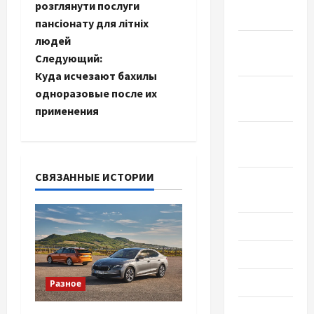
а
розглянути послуги
2022
пансіонату для літніх
в
людей
Ноябрь
и
Следующий:
2022
Куда исчезают бахилы
г
Октябрь
одноразовые после их
2022
применения
а
Сентябрь
ц
2022
и
СВЯЗАННЫЕ ИСТОРИИ
Август
2022
я
Июль 2022
з
Июнь 2022
а
Май 2022
Разное
п
Март 2022