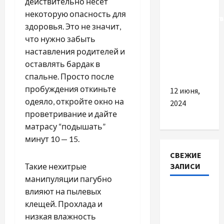
действительно несет
важливо
некоторую опасность для
використовув
здоровья. Это не значит,
якісний
что нужно забыть
POS-
наставления родителей и
термінал
оставлять бардак в
в бізнесі
спальне. Просто после
пробуждения откиньте
12 июня,
одеяло, откройте окно на
2024
проветривание и дайте
матрасу “подышать”
минут 10 — 15.
СВЕЖИЕ
ЗАПИСИ
Такие нехитрые
манипуляции пагубно
Автосервис
влияют на пылевых
СТО
клещей. Прохлада и
Skoda в
низкая влажность