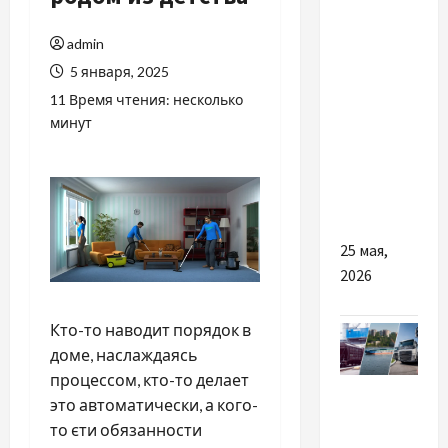
Разное
admin
Найкращі
5 января, 2025
причини
11 Время чтения: несколько
обрати
минут
послугу
балкон
під ключ
в Києві
25 мая,
2026
Кто-то наводит порядок в
доме, наслаждаясь
процессом, кто-то делает
Разное
это автоматически, а кого-
то єти обязанности
Какие