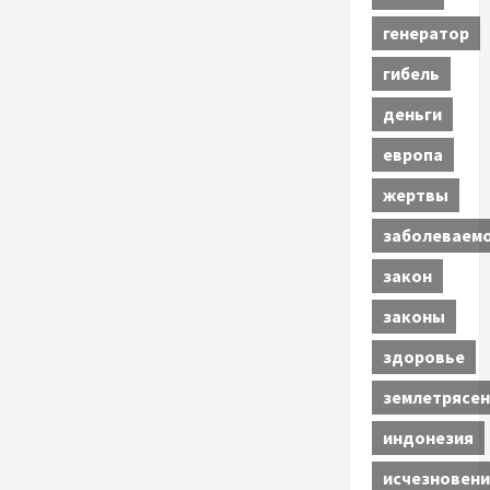
генератор
гибель
деньги
европа
жертвы
заболеваем
закон
законы
здоровье
землетрясен
индонезия
исчезновени