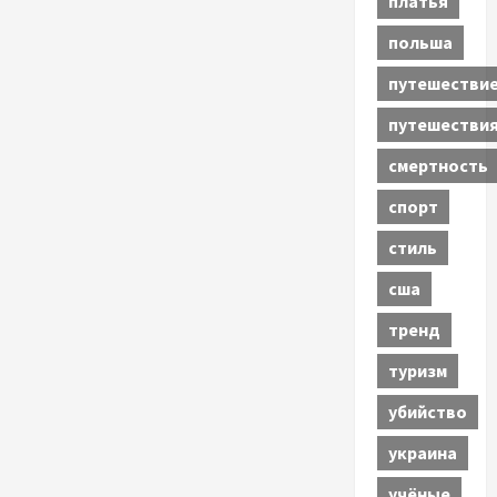
платья
польша
путешестви
путешестви
смертность
спорт
стиль
сша
тренд
туризм
убийство
украина
учёные