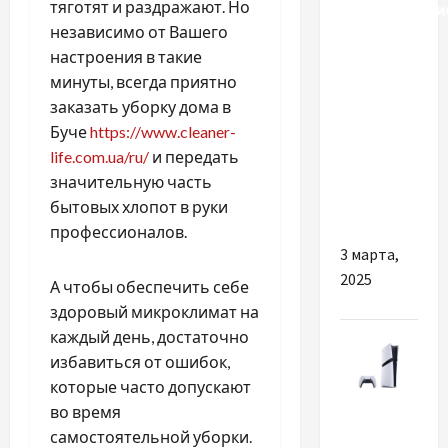
тяготят и раздражают. Но
логистически
независимо от Вашего
маршруты
настроения в такие
для
минуты, всегда приятно
экспорта
заказать уборку дома в
зерна из
Буче
https://www.cleaner-
Украины
life.com.ua/ru/
и передать
работают
значительную часть
в 2025
бытовых хлопот в руки
году?
профессионалов.
3 марта,
2025
А чтобы обеспечить себе
здоровый микроклимат на
каждый день, достаточно
избавиться от ошибок,
которые часто допускают
во время
Разное
самостоятельной уборки.