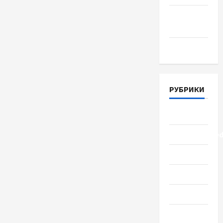
Апрель
2018
Март 2018
РУБРИКИ
Lifestyle
Uncategorize
Здоровье
Красота
Мода
Наука