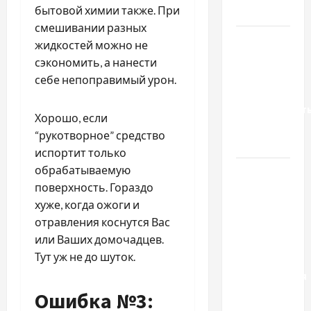
бытовой химии также. При
тракторів
смешивании разных
Украинский
жидкостей можно не
нотариус
сэкономить, а нанести
во
себе непоправимый урон.
Вроцлаве:
доверенност
Хорошо, если
для
“рукотворное” средство
Украины
испортит только
обрабатываемую
Два пути
поверхность. Гораздо
к одному
хуже, когда ожоги и
результату:
отравления коснутся Вас
чем
или Ваших домочадцев.
отличаются
Тут уж не до шуток.
способы
расторжения
брака и
Ошибка №3:
какой