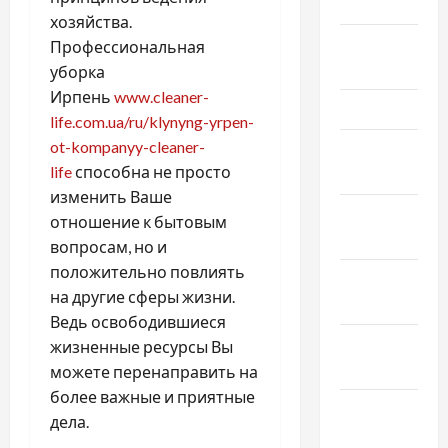
Май 2024
хозяйства.
Апрель
Профессиональная
2024
уборка
Ирпень
www.cleaner-
Март 2024
life.com.ua/ru/klynyng-yrpen-
ot-kompanyy-cleaner-
Февраль
life
способна не просто
2024
изменить Ваше
Январь
отношение к бытовым
2024
вопросам, но и
положительно повлиять
Декабрь
на другие сферы жизни.
2023
Ведь освободившиеся
Ноябрь
жизненные ресурсы Вы
2023
можете перенаправить на
более важные и приятные
Октябрь
дела.
2023