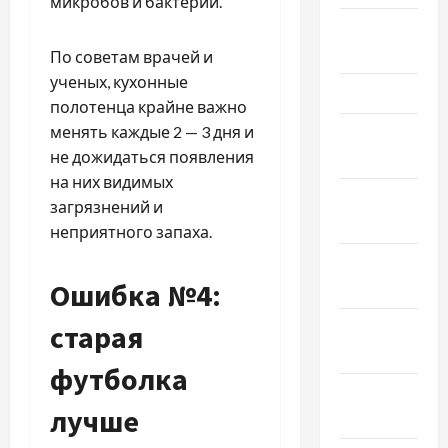
микробов и бактерий.
Апрель
2026
По советам врачей и
ученых, кухонные
Март 2026
полотенца крайне важно
менять каждые 2 — 3 дня и
Февраль
не дожидаться появления
2026
на них видимых
Январь
загрязнений и
2026
неприятного запаха.
Декабрь
Ошибка №4:
2025
Ноябрь
старая
2025
футболка
Октябрь
лучше
2025