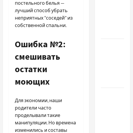
Молдове:
постельного белья —
с какими
лучший способ убрать
проблемами
неприятных “соседей” из
чаще
собственной спальни.
обращаются
Ошибка №2:
Наскільки
важливо
смешивать
купити
остатки
якісне
насіння
моющих
базиліку
Чому
Для экономии, наши
важливо
родители часто
вибрати
проделывали такие
якісні
манипуляции. Но времена
запчастини
изменились и составы
до