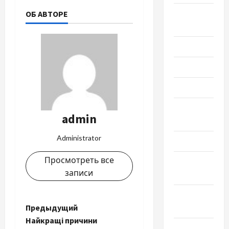
Сентябрь
ОБ АВТОРЕ
2023
Июль 2023
Июнь 2023
Май 2023
Апрель
admin
2023
Administrator
Март 2023
Просмотреть все
Февраль
записи
2023
Январь
Н
2023
Предыдущий
Найкращі причини
Декабрь