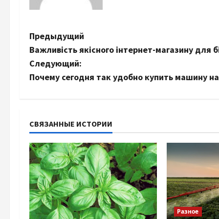
Н
Предыдущий
Важливість якісного інтернет-магазину для б
а
Следующий:
в
Почему сегодня так удобно купить машину на
и
г
СВЯЗАННЫЕ ИСТОРИИ
а
ц
и
я
Разное