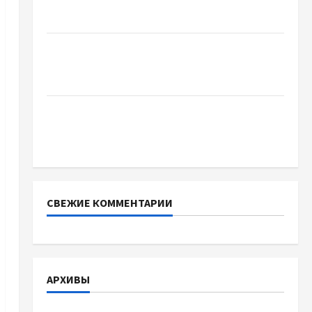
Украинский нотариус во Вроцлаве:
доверенность для Украины
Два пути к одному результату: чем
отличаются способы расторжения брака и
какой выбрать
Тягові літій-залізо-фосфатні акумуляторні
батареї зі SMART BMS INVERTER для
інверторів DEYE
СВЕЖИЕ КОММЕНТАРИИ
АРХИВЫ