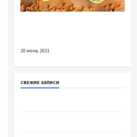
Здоровье
ЗОЖ: все ли рекомендации действительно
полезны?
20 июня, 2021
СВЕЖИЕ ЗАПИСИ
Наскільки важливо купити якісне насіння
базиліку
Чому важливо вибрати якісні запчастини до
тракторів