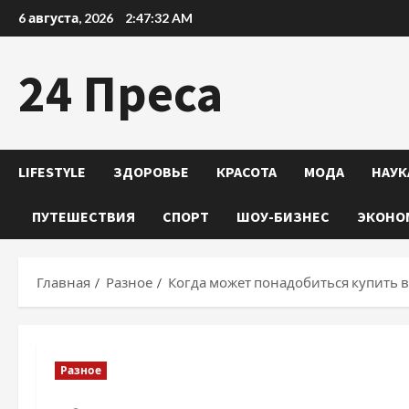
Перейти
6 августа, 2026
2:47:34 AM
к
содержимому
24 Преса
LIFESTYLE
ЗДОРОВЬЕ
КРАСОТА
МОДА
НАУК
ПУТЕШЕСТВИЯ
СПОРТ
ШОУ-БИЗНЕС
ЭКОНО
Главная
Разное
Когда может понадобиться купить
Разное