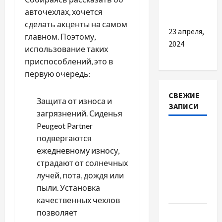
купе
авточехлах, хочется
сделать акценты на самом
23 апреля,
главном. Поэтому,
2024
использование таких
приспособлений, это в
первую очередь:
СВЕЖИЕ
Защита от износа и
ЗАПИСИ
загрязнений. Сиденья
Peugeot Partner
Наскільки
подвергаются
важливо
ежедневному износу,
купити
страдают от солнечных
якісне
лучей, пота, дождя или
насіння
пыли. Установка
базиліку
качественных чехлов
позволяет
Чому