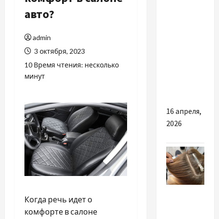
Разное
авто?
Чому
admin
важливо
3 октября, 2023
купити
хороший
10 Время чтения: несколько
минут
PETG
філамент
16 апреля,
2026
Разное
Когда речь идет о
комфорте в салоне
Важливі