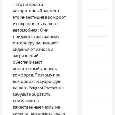
2025
– это не просто
декоративный элемент,
Август
это инвестиция в комфорт
2025
и сохранность вашего
автомобиля? Они
Июль 2025
придают стиль вашему
Июнь 2025
интерьеру, защищают
сиденья от износа и
Май 2025
загрязнений,
Апрель
обеспечивают
2025
достаточный уровень
комфорта. Поэтому при
Март 2025
выборе аксессуаров для
вашего Peugeot Partner, не
Февраль
забудьте обратить
2025
внимание на
Январь
качественные чехлы на
2025
сиденья, которые сделают