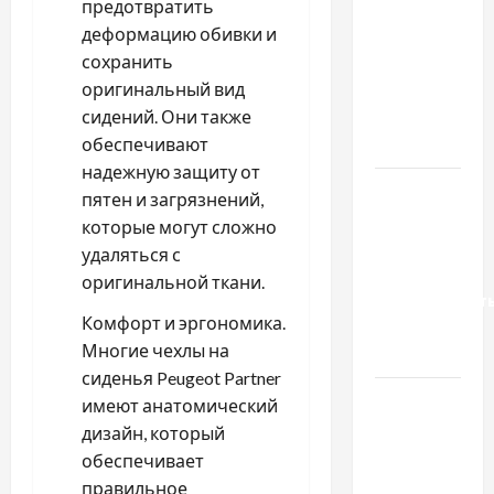
предотвратить
важливо
деформацию обивки и
вибрати
сохранить
якісні
оригинальный вид
запчастини
сидений. Они также
до
обеспечивают
тракторів
надежную защиту от
Украинский
пятен и загрязнений,
нотариус
которые могут сложно
во
удаляться с
Вроцлаве:
оригинальной ткани.
доверенност
Комфорт и эргономика.
для
Многие чехлы на
Украины
сиденья Peugeot Partner
Два пути
имеют анатомический
к одному
дизайн, который
результату:
обеспечивает
чем
правильное