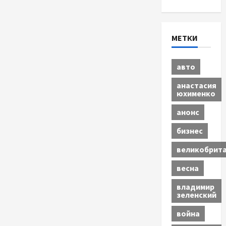
МЕТКИ
авто
анастасия
юхименко
анонс
бизнес
великобрит
весна
владимир
зеленский
война