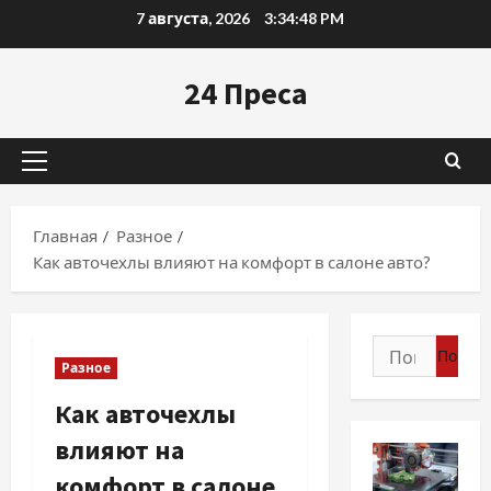
Перейти
7 августа, 2026
3:34:50 PM
к
содержимому
24 Преса
Основное
меню
Главная
Разное
Как авточехлы влияют на комфорт в салоне авто?
Найти:
Разное
Как авточехлы
влияют на
комфорт в салоне