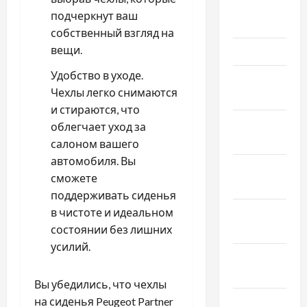
Апрель
подчеркнут ваш
2026
собственный взгляд на
вещи.
Март 2026
Удобство в уходе.
Февраль
Чехлы легко снимаются
2026
и стираются, что
Январь
облегчает уход за
2026
салоном вашего
автомобиля. Вы
Декабрь
сможете
2025
поддерживать сиденья
Ноябрь
в чистоте и идеальном
2025
состоянии без лишних
усилий.
Октябрь
2025
Вы убедились, что чехлы
Сентябрь
на сиденья Peugeot Partner