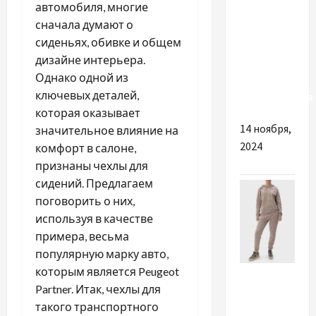
автомобиля, многие
причини
сначала думают о
купити
сиденьях, обивке и общем
натуральне
дизайне интерьера.
волосся
Однако одной из
для
ключевых деталей,
нарощування
которая оказывает
14 ноября,
значительное влияние на
2024
комфорт в салоне,
признаны чехлы для
сидений. Предлагаем
поговорить о них,
используя в качестве
примера, весьма
популярную марку авто,
которым является Peugeot
Разное
Partner. Итак, чехлы для
Спортивные
такого транспортного