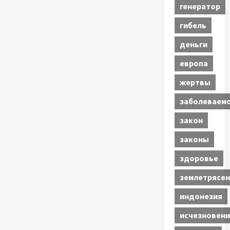
генератор
гибель
деньги
европа
жертвы
заболеваем
закон
законы
здоровье
землетрясен
индонезия
исчезновени