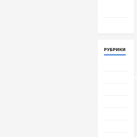
Апрель
2018
Март 2018
РУБРИКИ
Lifestyle
Uncategorize
Здоровье
Красота
Мода
Наука