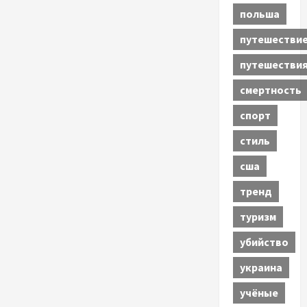
польша
путешестви
путешестви
смертность
спорт
стиль
сша
тренд
туризм
убийство
украина
учёные