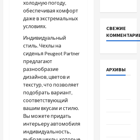
DEYE
холодную погоду,
обеспечивая комфорт
даже в экстремальных
условиях.
СВЕЖИЕ
КОММЕНТАРИ
Индивидуальный
стиль. Чехлы на
сиденья Peugeot Partner
предлагают
разнообразие
АРХИВЫ
дизайнов, цветов и
текстур, что позволяет
Август
подобрать вариант,
2026
соответствующий
Июль 2026
вашим вкусам и стилю.
Вы можете придать
Июнь 2026
интерьеру автомобиля
Май 2026
индивидуальность,
выбрав чехлы, которые