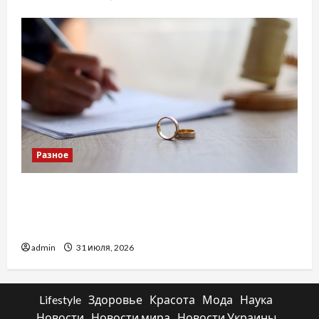
Разное
Два пути к одному результату: чем
отличаются способы расторжения брака и
какой выбрать
admin
31 июля, 2026
Lifestyle
Здоровье
Красота
Мода
Наука
Новости
Новости мира
Новости Украины