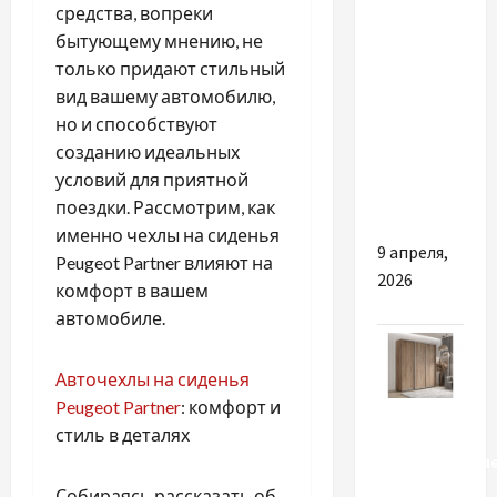
костюмы
средства, вопреки
женские:
бытующему мнению, не
идеальный
только придают стильный
выбор
вид вашему автомобилю,
для
но и способствуют
активного
созданию идеальных
образа
условий для приятной
жизни
поездки. Рассмотрим, как
именно чехлы на сиденья
9 апреля,
Peugeot Partner влияют на
2026
комфорт в вашем
автомобиле.
Авточехлы на сиденья
Peugeot Partner
: комфорт и
Разное
стиль в деталях
Оригинальны
шкафы-
Собираясь рассказать об