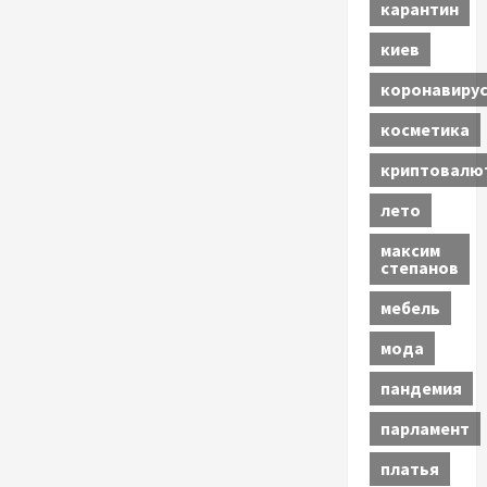
карантин
киев
коронавиру
косметика
криптовалю
лето
максим
степанов
мебель
мода
пандемия
парламент
платья