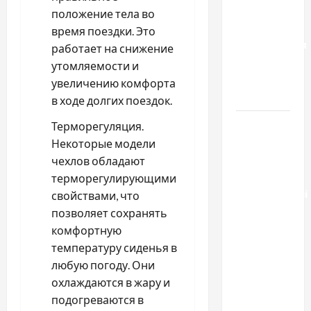
отличаются
положение тела во
способы
время поездки. Это
расторжения
работает на снижение
брака и
утомляемости и
какой
увеличению комфорта
выбрать
в ходе долгих поездок.
Тягові
Терморегуляция.
літій-
Некоторые модели
залізо-
чехлов обладают
фосфатні
терморегулирующими
акумуляторні
свойствами, что
батареї зі
позволяет сохранять
SMART
комфортную
BMS
температуру сиденья в
INVERTER
любую погоду. Они
для
охлаждаются в жару и
інверторів
подогреваются в