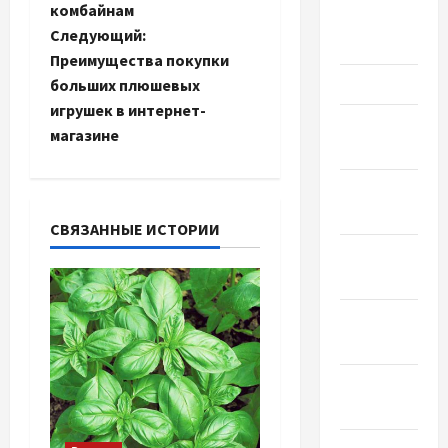
и
комбайнам
Апрель
Следующий:
2023
г
Преимущества покупки
Март 2023
больших плюшевых
а
игрушек в интернет-
Февраль
магазине
ц
2023
и
Январь
2023
я
СВЯЗАННЫЕ ИСТОРИИ
Декабрь
з
2022
а
Ноябрь
2022
п
Октябрь
и
2022
с