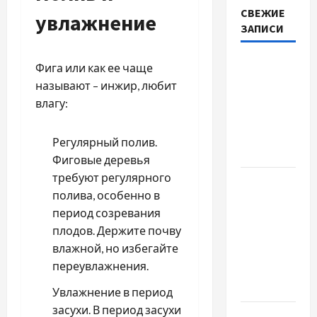
СВЕЖИЕ
увлажнение
ЗАПИСИ
Наскільки
Фига или как ее чаще
важливо
называют – инжир, любит
купити
влагу:
якісне
насіння
Регулярный полив.
базиліку
Фиговые деревья
требуют регулярного
Чому
полива, особенно в
важливо
период созревания
вибрати
плодов. Держите почву
якісні
влажной, но избегайте
запчастини
переувлажнения.
до
тракторів
Увлажнение в период
засухи. В период засухи
Украинский