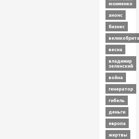
юхименко
анонс
бизнес
великобрит
весна
владимир
зеленский
война
генератор
гибель
деньги
европа
жертвы