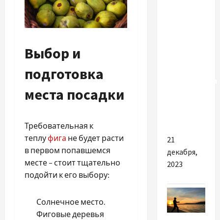
В чому
головні
переваги
купівлі
Выбор и
якісних
свічок
подготовка
запалювання
места посадки
для
автомобілів
Ford
Требовательная к
теплу
фига
не будет расти
21
в первом попавшемся
декабря,
месте – стоит тщательно
2023
подойти к его выбору:
Солнечное место.
Фиговые деревья
Разное