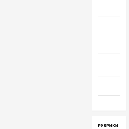
Октябрь
2018
Сентябрь
2018
Август
2018
Июль 2018
Июнь 2018
Апрель
2018
Март 2018
РУБРИКИ