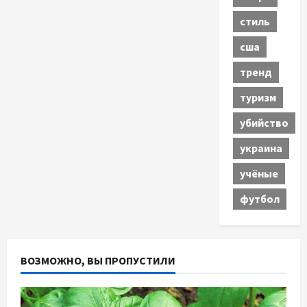
стиль
сша
тренд
туризм
убийство
украина
учёные
футбол
ВОЗМОЖНО, ВЫ ПРОПУСТИЛИ