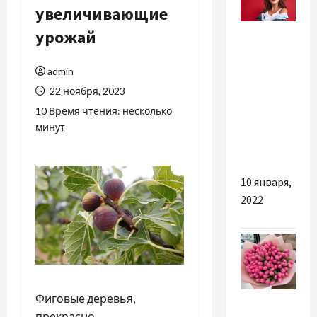
увеличивающие
Lifestyle
урожай
В разгар
admin
курортного
22 ноября, 2023
сезона в
10 Время чтения: несколько
Одессу
минут
съезжаются
звёзды
10 января,
2022
Разное
Фиговые деревья,
прекрасно