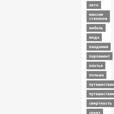
лето
максим
степанов
мебель
мода
пандемия
парламент
платья
польша
путешестви
путешестви
смертность
спорт