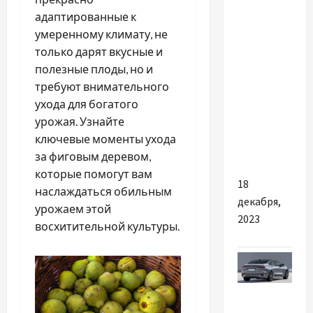
Взгляните
адаптированные к
на букет
умеренному климату, не
тюльпанов
только дарят вкусные и
по-
полезные плоды, но и
новому –
требуют внимательного
актуальные
ухода для богатого
тенденции
урожая. Узнайте
в мире
ключевые моменты ухода
флористики
за фиговым деревом,
которые помогут вам
18
наслаждаться обильным
декабря,
урожаем этой
2023
восхитительной культуры.
Разное