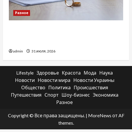
Разное
Два пути к одному результату: чем
отличаются способы расторжения брака и
какой выбрать
admin
31 июля, 2026
Lifestyle
Здоровье
Красота
Мода
Наука
Новости
Новости мира
Новости Украины
Общество
Политика
Происшествия
Путешествия
Спорт
Шоу-бизнес
Экономика
Разное
Copyright © Все права защищены.
|
MoreNews
от AF
themes.