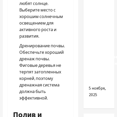
любят солнце.
Выберите место с
Удилища
хорошим солнечным
и
освещением для
приманки:
активного роста и
лучшие
развития.
причины
вложиться
Дренирование почвы.
в
Обеспечьте хороший
качественны
дренаж почвы.
приспособлен
Фиговые деревья не
для
терпят затопленных
рыбалки
корней, поэтому
дренажная система
5 ноября,
должна быть
2025
эффективной.
Полив и