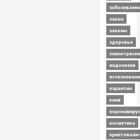
заболеваем
закон
законы
здоровье
землетрясен
индонезия
исчезновени
карантин
киев
коронавиру
косметика
криптовалю