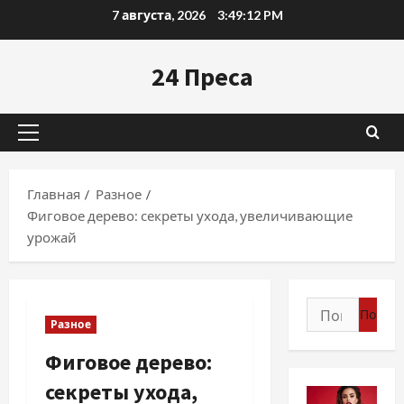
Перейти
7 августа, 2026
3:49:13 PM
к
содержимому
24 Преса
Основное
меню
Главная
Разное
Фиговое дерево: секреты ухода, увеличивающие
урожай
Найти:
Разное
Фиговое дерево:
секреты ухода,