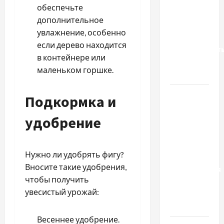
обеспечьте
нотариус
дополнительное
во
увлажнение, особенно
Вроцлаве:
если дерево находится
доверенност
в контейнере или
для
маленьком горшке.
Украины
Два пути
Подкормка и
к одному
удобрение
результату:
чем
отличаются
Нужно ли удобрять фигу?
способы
Вносите такие удобрения,
расторжения
чтобы получить
брака и
увесистый урожай:
какой
выбрать
Весеннее удобрение.