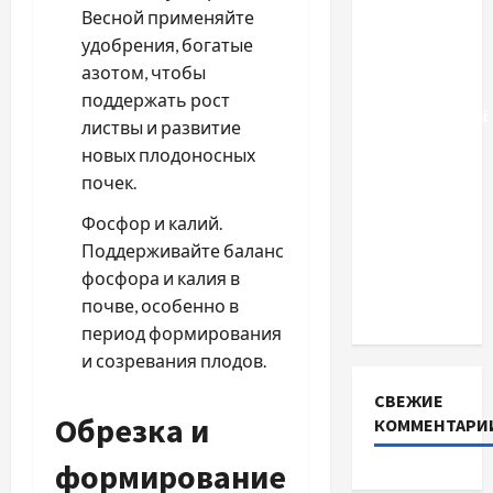
Тягові
Весной применяйте
літій-
удобрения, богатые
залізо-
азотом, чтобы
фосфатні
поддержать рост
акумуляторні
листвы и развитие
батареї зі
новых плодоносных
SMART
почек.
BMS
Фосфор и калий.
INVERTER
Поддерживайте баланс
для
фосфора и калия в
інверторів
почве, особенно в
DEYE
период формирования
и созревания плодов.
СВЕЖИЕ
Обрезка и
КОММЕНТАРИ
формирование