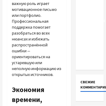
літій-
важную роль играет
залізо-
мотивационное письмо
фосфатні
или портфолио.
акумуляторні
Профессиональная
батареї зі
поддержка помогает
SMART
разобраться во всех
BMS
нюансах и избежать
INVERTER
распространённой
для
ошибки —
інверторів
ориентироваться на
DEYE
устаревшую или
неполную информацию из
открытых источников.
СВЕЖИЕ
КОММЕНТАРИ
Экономия
времени,