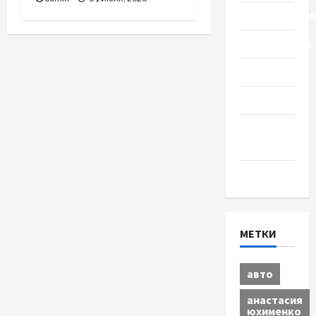
Происшестви
Путешествия
Разное
Спорт
Шоу-
бизнес
Экономика
МЕТКИ
авто
анастасия
юхименко