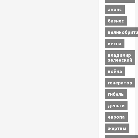
анонс
бизнес
великобрит
весна
владимир
зеленский
война
генератор
гибель
деньги
европа
жертвы