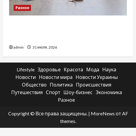
Разное
Два пути к одному результату: чем
отличаются способы расторжения брака и
какой выбрать
admin
31 июля, 2026
Lifestyle
Здоровье
Красота
Мода
Наука
Новости
Новости мира
Новости Украины
Общество
Политика
Происшествия
Путешествия
Спорт
Шоу-бизнес
Экономика
Разное
Copyright © Все права защищены.
|
MoreNews
от AF
themes.