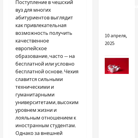
Поступление в чешский
дифференци
вуз для многих
автомат
абитуриентов выглядит
(АВДТ)?
как привлекательная
возможность получить
10 апреля,
качественное
2025
европейское
образование, часто — на
бесплатной или условно
бесплатной основе. Чехия
Разное
славится сильными
техническими и
Важные
гуманитарными
советы
университетами, высоким
по
уровнем жизни и
выбору
лояльным отношением к
лучшего
иностранным студентам.
подарка в
Однако за внешней
Интернете