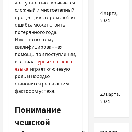
доступностью скрывается
сложный и многоэтапный
4 марта,
процесс, в котором любая
2024
ошибка может стоить
потерянного года.
Разное
Именно поэтому
квалифицированная
Чим
помощь при поступлении,
корисна
включая
курсы чешского
купівля
языка
, играет ключевую
якісного
роль и нередко
інгалятора
становится решающим
фактором успеха.
28 марта,
2024
Понимание
чешской
СВЕЖИЕ