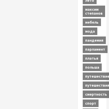
лето
максим
степанов
мебель
мода
пандемия
парламент
платья
польша
путешестви
путешестви
смертность
спорт