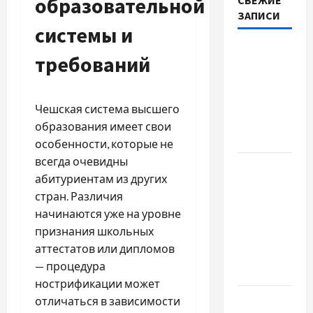
образовательной
ЗАПИСИ
системы и
Наскільки
требований
важливо
купити
якісне
Чешская система высшего
насіння
образования имеет свои
базиліку
особенности, которые не
всегда очевидны
Чому
абитуриентам из других
важливо
стран. Различия
вибрати
начинаются уже на уровне
якісні
признания школьных
запчастини
аттестатов или дипломов
до
— процедура
тракторів
нострификации может
Украинский
отличаться в зависимости