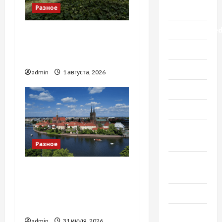
Разное
Lifestyle
Uncategorize
Чому важливо вибрати
якісні запчастини до
Здоровье
тракторів
Красота
admin
1 августа, 2026
Мода
Наука
Новости
мира
Разное
Новости
Украинский нотариус во
Украины
Вроцлаве:
Общество
доверенность для
Украины
Политика
admin
31 июля, 2026