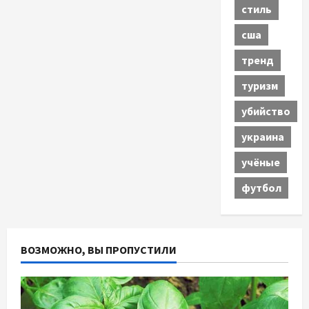
стиль
сша
тренд
туризм
убийство
украина
учёные
футбол
ВОЗМОЖНО, ВЫ ПРОПУСТИЛИ