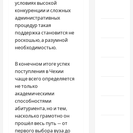
условиях высокой
Февраль
конкуренции и сложных
2021
административных
Январь
процедур такая
2021
поддержка становится не
роскошью, а разумной
Декабрь
необходимостью.
2020
Ноябрь
В конечном итоге успех
2020
поступления в Чехии
чаще всего определяется
Октябрь
не только
2020
академическими
способностями
Сентябрь
абитуриента, но и тем,
2020
насколько грамотно он
Август
прошёл весь путь — от
2020
первого выбора вуза до