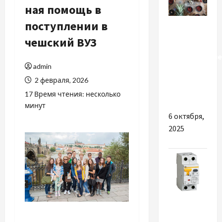
ная помощь в
Разное
поступлении в
чешский ВУЗ
Огромное
разнообразие
admin
кальянов,
2 февраля, 2026
табаков и
аксессуаров
17 Время чтения: несколько
минут
6 октября,
2025
Разное
Что такое