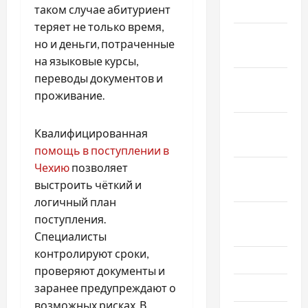
2026
таком случае абитуриент
теряет не только время,
Декабрь
но и деньги, потраченные
2025
на языковые курсы,
переводы документов и
Ноябрь
проживание.
2025
Октябрь
Квалифицированная
2025
помощь в поступлении в
Чехию
позволяет
Сентябрь
выстроить чёткий и
2025
логичный план
Август
поступления.
2025
Специалисты
контролируют сроки,
Июль 2025
проверяют документы и
Июнь 2025
заранее предупреждают о
возможных рисках. В