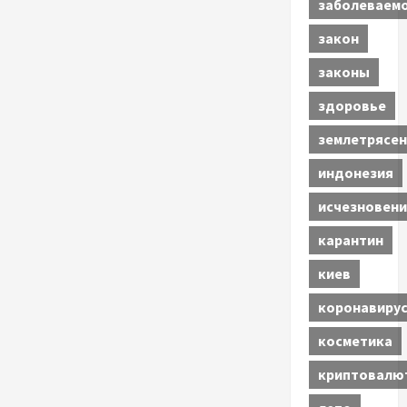
заболеваем
закон
законы
здоровье
землетрясен
индонезия
исчезновени
карантин
киев
коронавиру
косметика
криптовалю