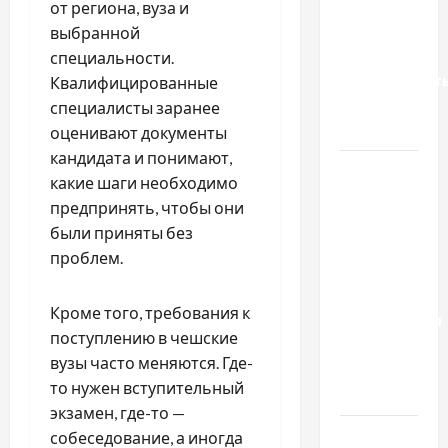
нотариус
от региона, вуза и
во
выбранной
Вроцлаве:
специальности.
доверенност
Квалифицированные
для
специалисты заранее
Украины
оценивают документы
кандидата и понимают,
Два пути
какие шаги необходимо
к одному
предпринять, чтобы они
результату:
были приняты без
чем
проблем.
отличаются
способы
Кроме того, требования к
расторжения
поступлению в чешские
брака и
вузы часто меняются. Где-
какой
то нужен вступительный
выбрать
экзамен, где-то —
Тягові
собеседование, а иногда