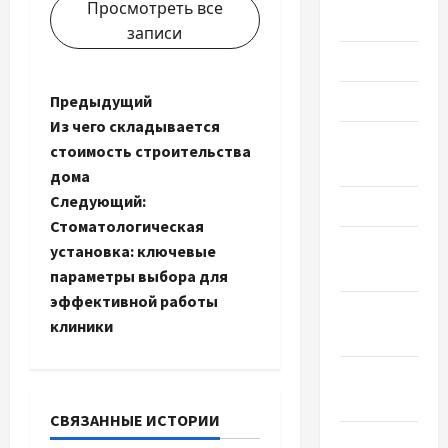
Просмотреть все
2019
записи
Июнь 2019
Н
Предыдущий
Май 2019
Из чего складывается
Апрель
а
стоимость строительства
2019
дома
в
Следующий:
Март 2019
и
Стоматологическая
Февраль
установка: ключевые
г
2019
параметры выбора для
эффективной работы
а
Декабрь
клиники
2018
ц
Ноябрь
и
2018
СВЯЗАННЫЕ ИСТОРИИ
я
Октябрь