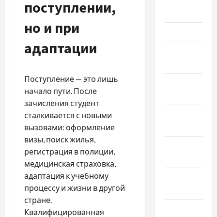
Апрель
поступлении,
2023
но и при
Март 2023
адаптации
Февраль
2023
Поступление — это лишь
Январь
начало пути. После
2023
зачисления студент
Декабрь
сталкивается с новыми
2022
вызовами: оформление
визы, поиск жилья,
Ноябрь
регистрация в полиции,
2022
медицинская страховка,
адаптация к учебному
Октябрь
процессу и жизни в другой
2022
стране.
Сентябрь
Квалифицированная