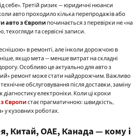
ід себе». Третій ризик — юридичні нюанси
 коли авто проходило кілька перепродажів або
и авто з Європи
починається з перевірки не «на
ю, техогляди та сервісні записи.
еснішою» в ремонті, але інколи дорожчою в
дніше, якщо мета — менше витрат на складні
орогу. Особливо це актуально для авто з
мий» ремонт може стати найдорожчим. Важливо
технічне обслуговування після доставки, заміну
ож діагностику електроніки. Коли ці кроки
 з Європи
стає прагматичною: швидкість,
» у кузовних роботах.
я, Китай, ОАЕ, Канада — кому і