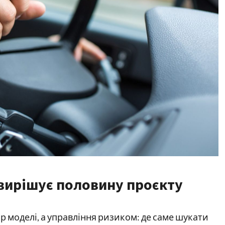
вирішує половину проєкту
р моделі, а управління ризиком: де саме шукати