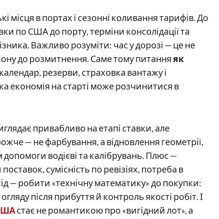
і місця в портах і сезонні коливання тарифів. До
и по США до порту, терміни консолідації та
ника. Важливо розуміти: час у дорозі — це не
ціону до розмитнення. Саме тому питання
як
календар, резерви, страховка вантажу і
ка економія на старті може розчинитися в
глядає привабливо на етапі ставки, але
че — не фарбування, а відновлення геометрії,
 допомоги водієві та калібрувань. Плюс —
поставок, сумісність по ревізіях, потреба в
ід — робити «технічну математику» до покупки:
огляду після прибуття й контроль якості робіт. І
 США
стає не романтикою про «вигідний лот», а