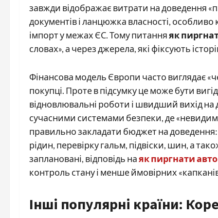
завжди відображає витрати на доведення «п
документів і ланцюжка власності, особливо
імпорт у межах ЄС. Тому питання
як пиргнат
словах», а через джерела, які фіксують історі
Фінансова модель Європи часто виглядає «ч
покупці. Проте в підсумку це може бути вигі
відновлювальні роботи і швидший вихід на д
сучасними системами безпеки, де «невиди
правильно закладати бюджет на доведення: 
рідин, перевірку гальм, підвіски, шин, а так
заплановані, відповідь на
як пиргнати авто
контроль стану і менше ймовірних «капканів
Інші популярні країни: Коре