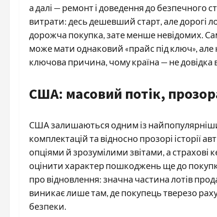
а далі — ремонт і доведення до безпечного ст
витрати: десь дешевший старт, але дорогі л
дорожча покупка, зате менше невідомих. Саме
може мати однаковий «прайс під ключ», але 
ключова причина, чому країна — не довідка 
США: масовий потік, прозора
США залишаються одним із найпопулярніши
комплектацій та відносно прозорі історії а
опціями й зрозумілими звітами, а страхові 
оцінити характер пошкоджень ще до покупки
про відновлення: значна частина лотів прод
виникає лише там, де покупець тверезо раху
безпеки.