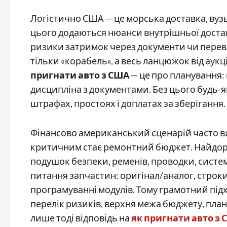
Логістично США — це морська доставка, вузьк
цього додаються нюанси внутрішньої доставк
ризики затримок через документи чи перевіз
тільки «корабель», а весь ланцюжок від аук
пригнати авто з США
— це про планування: 
дисципліна з документами. Без цього будь-я
штрафах, простоях і доплатах за зберігання.
Фінансово американський сценарій часто ви
критичним стає ремонтний бюджет. Найдорож
подушок безпеки, ременів, проводки, систем
питання запчастин: оригінал/аналог, строки 
програмуванні модулів. Тому грамотний підх
перелік ризиків, верхня межа бюджету, план 
лише тоді відповідь на
як пригнати авто з