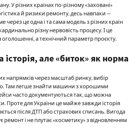
ану. У різних країнах по-різному «заховані»
огістика й ризики ремонту, десь навпаки —
 через це одна і та сама модель з різних країн
кардинально різну нервовість процесу. І це
в оголошенні, а технічний параметр проєкту.
 історія, але «биток» як норма
х напрямків через масштаб ринку, вибір
вто. Там легше знайти машини з хорошими
кейси часто документуються так, що можна
. Проте для України це майже завжди історія
ається після ДТП або страхових списань. Вигода
є ремонт і не плутає «косметику» з відновленням