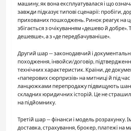
машину, як вона експлуатувалася і що означа
завжди підказує типові сценарії: пробіги, до
прихованих пошкоджень. Ринок реагує на це 
збігається з очікуванням «дешево й добре». 
дешевше», а з «де передбачуваніше».
Другий шар — законодавчий і документальни
походження, інвойси/договір, підтвердження 
технічних характеристик. Країни, де доку
«паперових сюрпризів» на митниці й під час
ланцюжками перепродажу підвищують шанс «
складних юридичних історій. Це не страшилки
на підйомнику.
Третій шар — фінанси і модель розрахунку. Ім
доставка, страхування, брокер, платежі на м