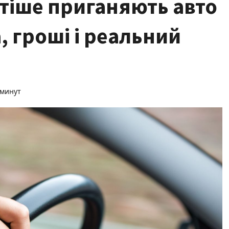
стіше приганяють авто
а, гроші і реальний
 минут