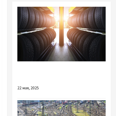
Разное
В яких ситуаціях краще купити б/в гуму
22 мая, 2025