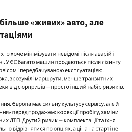
більше «живих» авто, але
ктаціями
о хоче мінімізувати невідомі після аварій і
і. У ЄС багато машин продаються після лізингу
ервісом і передбачуваною експлуатацією.
вка, зрозумілі маршрути, менше транзитних
еки від сюрпризів — просто інший набір ризиків.
ння. Європа має сильну культуру сервісу, але й
я» перед продажем: корекції пробігу, заміни
них ДТП. Другий ризик — комплектації та їхня
ьно відрізнятися по опціях, а ціна на старті не