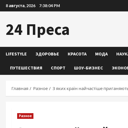
Перейти
8 августа, 2026
7:38:05 PM
к
содержимому
24 Преса
LIFESTYLE
ЗДОРОВЬЕ
КРАСОТА
МОДА
НАУК
ПУТЕШЕСТВИЯ
СПОРТ
ШОУ-БИЗНЕС
ЭКОНО
Главная
Разное
З яких країн найчастіше приганяють
Разное