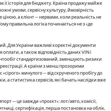
є її історія для бюджету. Країна продажу майже
рожні умови, сервісну культуру, ймовірність
ціною, а клієнт — нервами, коли реальність не
Тому правильна логіка починається не з «де
й. Для України важливі коректні документи
оплати, а також відповідність даних VIN і
ментообіг стандартизований, зменшують ризики
 реєстрації. А країни з менш прозорими
сірого» минулого — від скрученого пробігу до
, а статистика сервісів, які бачать наслідки вже
порт — це завжди «проєкт»: лот/авто, комісії,
итниці, сертифікація, перша постановка на облік,