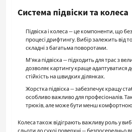
Система підвіски та колеса
Підвіска і колеса — це компоненти, що б
процесі дрифтингу. Вибір залежить від тог
складні з багатьма поворотами.
М’яка підвіска — підходить для трас з ве
дозволяє картингу краще адаптуватися до
стійкість на швидких ділянках.
Жорстка підвіска — забезпечує кращу ста
особливо важливо для професіоналів. Та
трюків, але може бути менш комфортною 
Колеса також відіграють важливу роль у вибо
сльоти до сухої поверхні — безпосередньо вп