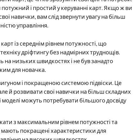
 потужний і простий у керуванні карт. Якщо ж ви
вої навички, вам слід звернути увагу на більш
ністю управління.
карт із середнім рівнем потужності, що
ехніку дріфтингу без надмірних труднощів.
ь на низьких швидкостях і не був занадто
ким для новачка.
двигуном і покращеною системою підвіски. Це
але й розвивати свої навички на більш складних
і моделі можуть потребувати більшого досвіду
 кати з максимальним рівнем потужності та
о мають покращені характеристики для
равління на високих швидкостях.