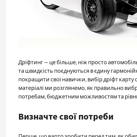
Дріфтинг — це більше, ніж просто автомобіль
та швидкість поєднуються в єдину гармоній
покращити свої навички, вибір дріфт карту 
матеріалі ми розглянемо, як правильно виб
потребам, бюджетним можливостям та рівню
Визначте свої потреби
Перше, що варто зробити перед тим, як обират