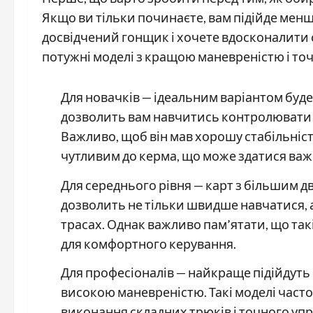
Якщо ви тільки починаєте, вам підійде менш
досвідчений гонщик і хочете вдосконалити с
потужні моделі з кращою маневреністю і точ
Для новачків — ідеальним варіантом буде 
дозволить вам навчитись контролювати т
Важливо, щоб він мав хорошу стабільніст
чутливим до керма, що може здатися важ
Для середнього рівня — карт з більшим 
дозволить не тільки швидше навчатися, 
трасах. Однак важливо пам’ятати, що так
для комфортного керування.
Для професіоналів — найкраще підійдуть
високою маневреністю. Такі моделі част
виконання складних трюків і точного уп