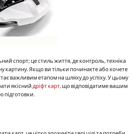
ний спорт; це стиль життя, де контроль, техніка
ну картину. Якщо ви тільки починаєте або хочете
стає важливим етапом на шляху до успіху. У цьому
рати якісний
дріфт карт
, що відповідатиме вашим
 підготовки.
и карт, це чітко зрозуміти свої цілі та потреби.