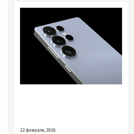
Разное
Samsung S26 Ultra + чехол на Samsung S26
Ultra: флагман без компромиссов +
правильная защита
22 февраля, 2026