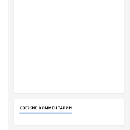
Чому важливо вибрати якісні запчастини до
тракторів
Украинский нотариус во Вроцлаве:
доверенность для Украины
Два пути к одному результату: чем
отличаются способы расторжения брака и
какой выбрать
Тягові літій-залізо-фосфатні акумуляторні
батареї зі SMART BMS INVERTER для
інверторів DEYE
СВЕЖИЕ КОММЕНТАРИИ