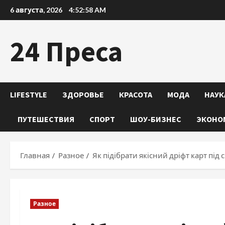
Перейти
6 августа, 2026
4:52:59 AM
к
содержимому
24 Преса
LIFESTYLE
ЗДОРОВЬЕ
КРАСОТА
МОДА
НАУК
ПУТЕШЕСТВИЯ
СПОРТ
ШОУ-БИЗНЕС
ЭКОНО
Главная
Разное
Як підібрати якісний дріфт карт під 
Разное