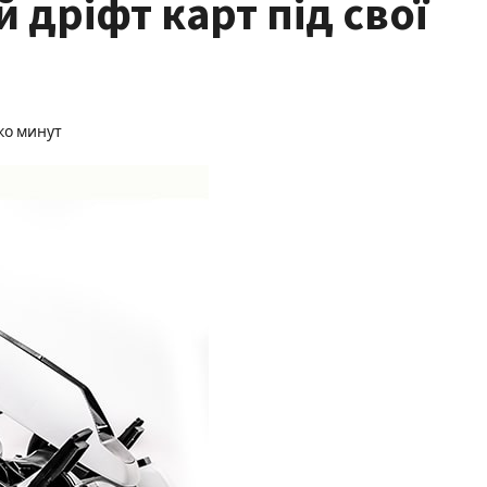
й дріфт карт під свої
ко минут