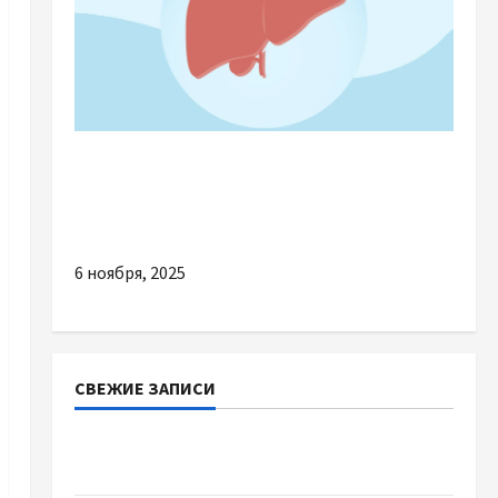
Разное
Чому настільки зручно купувати препарати
для печінки онлайн
6 ноября, 2025
СВЕЖИЕ ЗАПИСИ
Наскільки важливо купити якісне насіння
базиліку