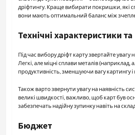
дріфтингу. Краще вибирати покришки, які сп
вони мають оптимальний баланс між зчепле
Технічні характеристики та
Під час вибору дріфт карту звертайте увагу 
Легкі, але міцні сплави металів (наприклад
продуктивність, зменшуючи вагу картингу і
Також варто звернути увагу на наявність си
великі швидкості, важливо, щоб карт був 
забезпечать надійну зупинку навіть на скла
Бюджет