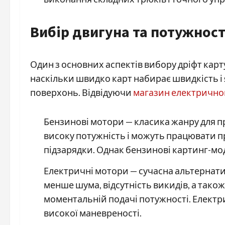
Вибір двигуна та потужност
Один з основних аспектів вибору дріфт карт
наскільки швидко карт набирає швидкість і 
поверхонь. Відвідуючи
магазин електрично
Бензинові мотори — класика жанру для п
високу потужність і можуть працювати п
підзарядки. Однак бензинові картинг-мод
Електричні мотори — сучасна альтернати
менше шума, відсутність викидів, а тако
моментальній подачі потужності. Електри
високої маневреності.