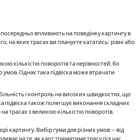
езпосередньо впливають на поведінку картингу в
о, на яких трасах ви плануєте кататись: рівні або
ликою кількістю поворотів та нерівностей, бо
 умов. Однак така підвіска може втрачати
більність і контроль на високих швидкостях, що
ка підвіска також полегшує виконання складних
на трасах з великою кількістю поворотів.
рі картингу. Вибір гуми для різних умов — від
ливає на те, як карт триматиме трасу під час