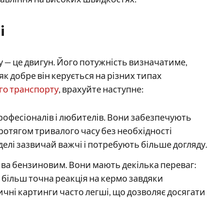
і
у — це двигун. Його потужність визначатиме,
як добре він керується на різних типах
го транспорту
, врахуйте наступне:
рофесіоналів і любителів. Вони забезпечують
ротягом тривалого часу без необхідності
елі зазвичай важчі і потребують більше догляду.
ва бензиновим. Вони мають декілька переваг:
ж більш точна реакція на кермо завдяки
чні картинги часто легші, що дозволяє досягати