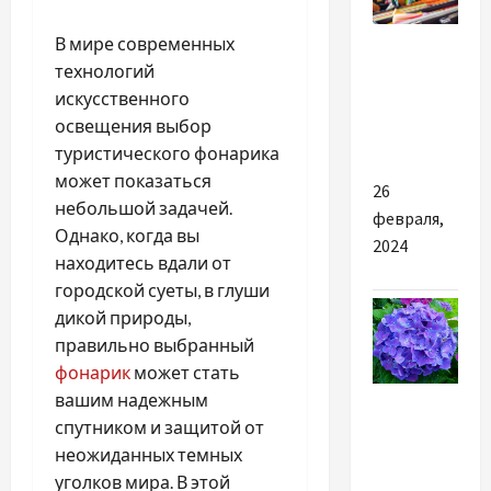
Разное
В мире современных
технологий
Список
искусственного
канцтоварів
освещения выбор
для офісу
туристического фонарика
может показаться
26
небольшой задачей.
февраля,
Однако, когда вы
2024
находитесь вдали от
городской суеты, в глуши
дикой природы,
правильно выбранный
фонарик
может стать
Разное
вашим надежным
спутником и защитой от
Главные
неожиданных темных
причины
уголков мира. В этой