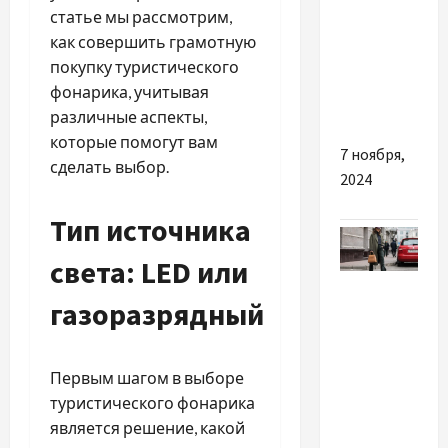
заказать
статье мы рассмотрим,
гортензии
как совершить грамотную
с
покупку туристического
доставкой
фонарика, учитывая
в Киеве
различные аспекты,
которые помогут вам
7 ноября,
сделать выбор.
2024
Тип источника
света: LED или
Мода
газоразрядный
Как
создать
Первым шагом в выборе
модный
туристического фонарика
образ, в
является решение, какой
котором