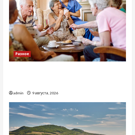
Разное
Приватний будинок престарілих «Рідні
Серця»: сучасні підходи до геріатричного
догляду
admin
9 августа, 2026