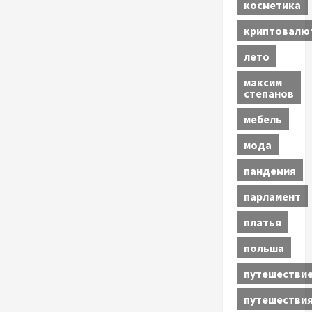
косметика
криптовалю
лето
максим
степанов
мебель
мода
пандемия
парламент
платья
польша
путешестви
путешестви