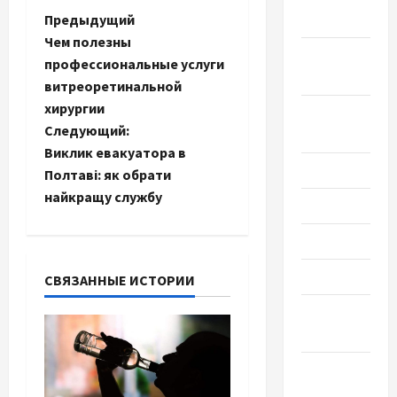
Н
Предыдущий
2022
Чем полезны
Сентябрь
а
профессиональные услуги
2022
витреоретинальной
в
хирургии
Август
и
Следующий:
2022
Виклик евакуатора в
г
Июль 2022
Полтаві: як обрати
найкращу службу
а
Июнь 2022
Май 2022
ц
Март 2022
и
СВЯЗАННЫЕ ИСТОРИИ
Февраль
я
2022
з
Январь
2022