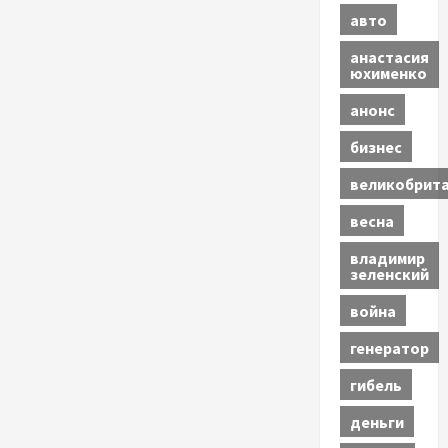
авто
анастасия
юхименко
анонс
бизнес
великобрит
весна
владимир
зеленский
война
генератор
гибель
деньги