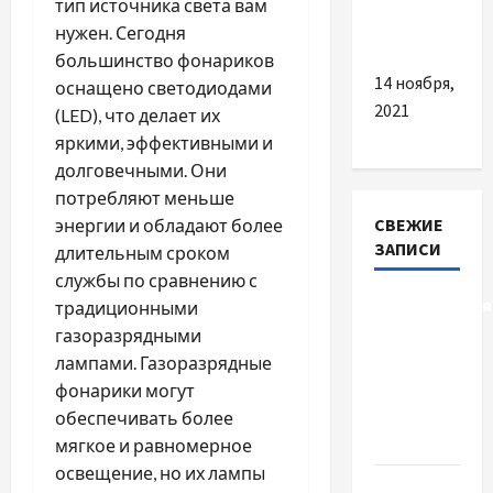
тип источника света вам
будет
нужен. Сегодня
тепло
большинство фонариков
14 ноября,
оснащено светодиодами
2021
(LED), что делает их
яркими, эффективными и
долговечными. Они
потребляют меньше
СВЕЖИЕ
энергии и обладают более
ЗАПИСИ
длительным сроком
службы по сравнению с
Детоксикація
традиционными
організму
газоразрядными
після
лампами. Газоразрядные
тривалого
фонарики могут
вживання
обеспечивать более
алкоголю
мягкое и равномерное
освещение, но их лампы
Приватний