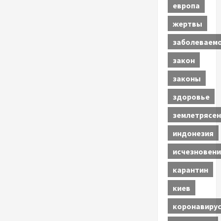
европа
жертвы
заболеваем
закон
законы
здоровье
землетрясен
индонезия
исчезновени
карантин
киев
коронавиру