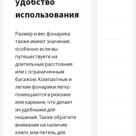
удобство
Февраль
использования
2024
Январь
2024
Размер и вес фонарика
также имеют значение,
Декабрь
особенно если вы
2023
путешествуете на
длительные расстояния
Ноябрь
или с ограниченным
2023
багажом. Компактные и
Октябрь
легкие фонарики легко
2023
помещаются в рюкзаке
или кармане, что делает
Сентябрь
их удобными для
2023
ношения. Также обратите
Июль 2023
внимание на наличие
клипс или петель для