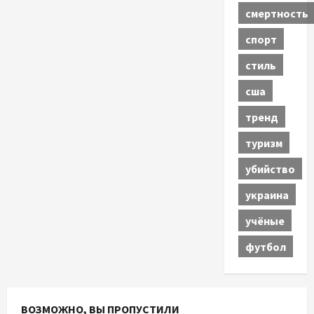
смертность
спорт
стиль
сша
тренд
туризм
убийство
украина
учёные
футбол
ВОЗМОЖНО, ВЫ ПРОПУСТИЛИ