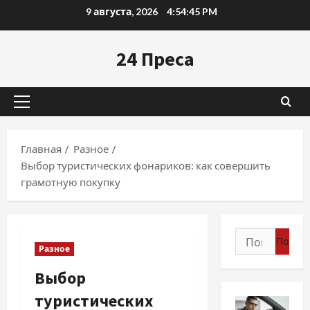
Перейти
9 августа, 2026
4:54:46 PM
к
содержимому
24 Преса
Основное
меню
Главная
Разное
Выбор туристических фонариков: как совершить
грамотную покупку
Найти:
Разное
Выбор
туристических