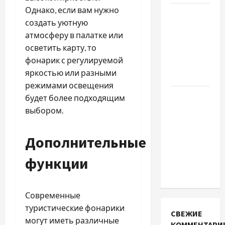
Однако, если вам нужно
Наскільки
создать уютную
важливо
атмосферу в палатке или
купити
осветить карту, то
якісне
фонарик с регулируемой
насіння
яркостью или разными
базиліку
режимами освещения
Чому
будет более подходящим
важливо
выбором.
вибрати
якісні
Дополнительные
запчастини
функции
до
тракторів
Современные
туристические фонарики
СВЕЖИЕ
могут иметь различные
КОММЕНТАРИ