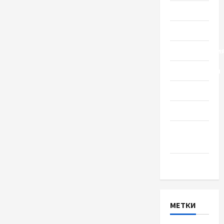
Общество
Политика
Происшестви
Путешествия
Разное
Спорт
Шоу-
бизнес
Экономика
МЕТКИ