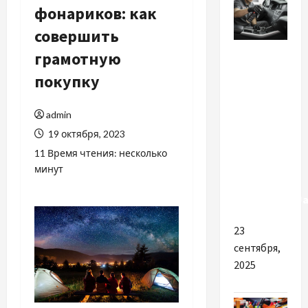
фонариков: как
совершить
Разное
грамотную
покупку
Идеальный
уход за
авто:
admin
экспертные
19 октября, 2023
советы и
11 Время чтения: несколько
решения
минут
от
ArtDetailingU
23
сентября,
2025