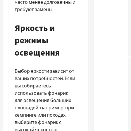
часто менее долговечны и
будинок
требуют замены.
престарілих
«Рідні
Яркость и
Серця»:
сучасні
режимы
підходи
до
освещения
геріатричного
догляду
Выбор яркости зависит от
Автосервис
ваших потребностей. Если
СТО
вы собираетесь
Skoda в
использовать фонарик
Молдове:
для освещения больших
с какими
площадей, например, при
проблемами
кемпинге или походах,
чаще
выберите фонарик с
обращаются
высокой яркостью.