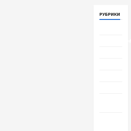
РУБРИКИ
Lifestyle
Uncategorize
Здоровье
Красота
Мода
Наука
Новости
мира
Новости
Украины