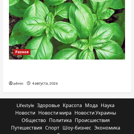
Разное
Наскільки важливо купити якісне насіння
базиліку
admin
4 августа, 2026
Lifestyle
Здоровье
Красота
Мода
Наука
Новости
Новости мира
Новости Украины
Общество
Политика
Происшествия
Путешествия
Спорт
Шоу-бизнес
Экономика