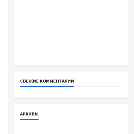
доверенность для Украины
Два пути к одному результату: чем
отличаются способы расторжения брака и
какой выбрать
Тягові літій-залізо-фосфатні акумуляторні
батареї зі SMART BMS INVERTER для
інверторів DEYE
СВЕЖИЕ КОММЕНТАРИИ
АРХИВЫ
Август 2026