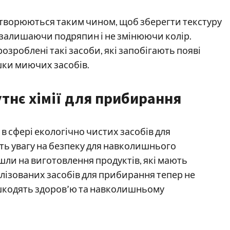
створюються таким чином, щоб зберегти текстуру
е залишаючи подряпин і не змінюючи колір.
озроблені такі засоби, які запобігають появі
шки миючих засобів.
утнє хімії для прибирання
 в сфері екологічно чистих засобів для
ть увагу на безпеку для навколишнього
ли на виготовлення продуктів, які мають
алізованих засобів для прибирання тепер не
 шкодять здоров’ю та навколишньому