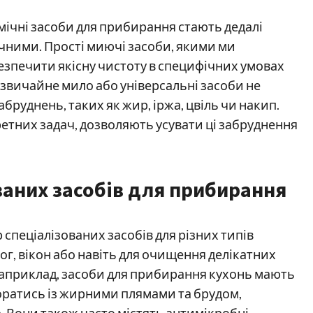
ічні засоби для прибирання стають дедалі
чними. Прості миючі засоби, якими ми
езпечити якісну чистоту в специфічних умовах
 звичайне мило або універсальні засоби не
бруднень, таких як жир, іржа, цвіль чи накип.
ретних задач, дозволяють усувати ці забруднення
ваних засобів для прибирання
спеціалізованих засобів для різних типів
ог, вікон або навіть для очищення делікатних
 Наприклад, засоби для прибирання кухонь мають
поратись із жирними плямами та брудом,
Вони також часто містять антимікробні