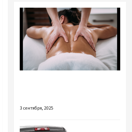
Разное
Чому слід відвідати масажний салон вже
найближчим часом
3 сентября, 2025