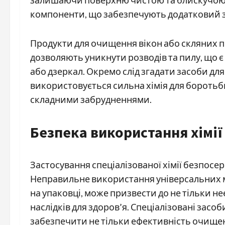
компоненти, що забезпечують додатковий за
Продукти для очищення вікон або скляних п
дозволяють уникнути розводів та пилу, що 
або дзеркал. Окремо слід згадати засоби для
використовується сильна хімія для боротьб
складними забрудненнями.
Безпека використання хімі
Застосування спеціалізованої хімії безпосе
Неправильне використання універсальних м
на упаковці, може призвести до не тільки н
наслідків для здоров’я. Спеціалізовані засо
забезпечити не тільки ефективність очищен