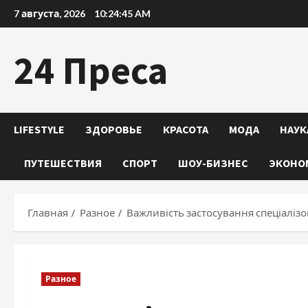
Перейти
7 августа, 2026
10:24:46 AM
к
содержимому
24 Преса
LIFESTYLE
ЗДОРОВЬЕ
КРАСОТА
МОДА
НАУК
ПУТЕШЕСТВИЯ
СПОРТ
ШОУ-БИЗНЕС
ЭКОНО
Главная
Разное
Важливість застосування спеціалізо
Разное