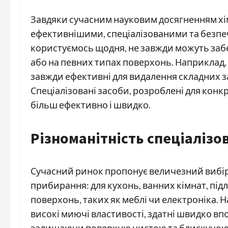
Завдяки сучасним науковим досягненням хім
ефективнішими, спеціалізованими та безпе
користуємось щодня, не завжди можуть заб
або на певних типах поверхонь. Наприклад,
завжди ефективні для видалення складних за
Спеціалізовані засоби, розроблені для конк
більш ефективно і швидко.
Різноманітність спеціалізо
Сучасний ринок пропонує величезний вибір 
прибирання: для кухонь, ванних кімнат, підл
поверхонь, таких як меблі чи електроніка.
високі миючі властивості, здатні швидко в
залишаючи поверхню чистою та блискучою. 