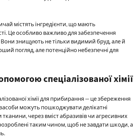
звичай містять інгредієнти, що мають
сті. Це особливо важливо для забезпечення
ол. Вони знищують не тільки видимий бруд, але й
рший погляд, але потенційно небезпечні для
опомогою спеціалізованої хімії
лізованої хімії для прибирання — це збереження
і засоби можуть пошкоджувати делікатні
и тканини, через вміст абразивів чи агресивних
 розроблені таким чином, щоб не завдати шкоди, а
ь.