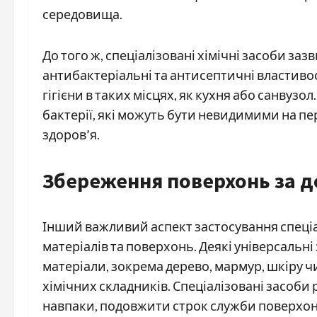
середовища.
До того ж, спеціалізовані хімічні засоби за
антибактеріальні та антисептичні властиво
гігієни в таких місцях, як кухня або санвуз
бактерії, які можуть бути невидимими на пе
здоров’я.
Збереження поверхонь за д
Інший важливий аспект застосування спеціа
матеріалів та поверхонь. Деякі універсальн
матеріали, зокрема дерево, мармур, шкіру ч
хімічних складників. Спеціалізовані засоби
навпаки, подовжити строк служби поверхон