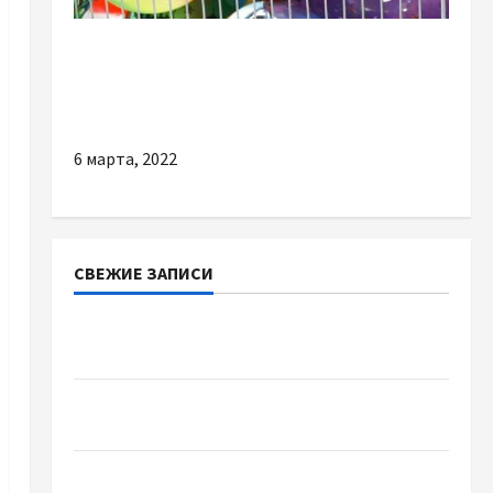
Новости Украины
Кабмин ужесточил требования к
безопасности детских игрушек
6 марта, 2022
СВЕЖИЕ ЗАПИСИ
Наскільки важливо купити якісне насіння
базиліку
Чому важливо вибрати якісні запчастини до
тракторів
Украинский нотариус во Вроцлаве: