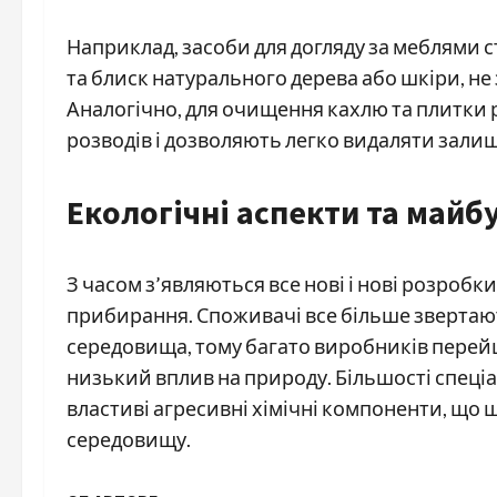
Наприклад, засоби для догляду за меблями 
та блиск натурального дерева або шкіри, н
Аналогічно, для очищення кахлю та плитки р
розводів і дозволяють легко видаляти зали
Екологічні аспекти та майб
З часом з’являються все нові і нові розробки
прибирання. Споживачі все більше звертаю
середовища, тому багато виробників перейш
низький вплив на природу. Більшості спеці
властиві агресивні хімічні компоненти, що
середовищу.