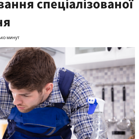
вання спеціалізованої
ня
ько минут