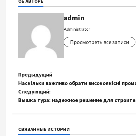
ОБ АВТОРЕ
admin
Administrator
Просмотреть все записи
Н
Предыдущий
Наскільки важливо обрати високоякісні пром
а
Следующий:
в
Вышка тура: надежное решение для строите
и
г
СВЯЗАННЫЕ ИСТОРИИ