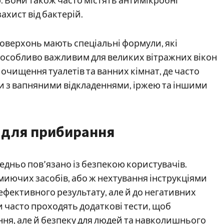
хист від бактерій.
оверхонь мають спеціальні формули, які
є особливо важливим для великих вітражних вікон
 очищення туалетів та ванних кімнат, де часто
и з вапняними відкладеннями, іржею та іншими
ї для прибирання
редньо пов’язано із безпекою користувачів.
иючих засобів, або ж нехтування інструкціями
еефективного результату, але й до негативних
би часто проходять додаткові тести, щоб
ня, але й безпеку для людей та навколишнього