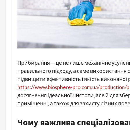
Прибирання — це не лише механічне усуненн
правильного підходу, а саме використання с
підвищити ефективність і якість виконаної 
https://www.biosphere-pro.com.ua/production/pr
досягнення ідеальної чистоти, але й для зб
приміщенні, а також для захисту різних пове
Чому важлива спеціалізован