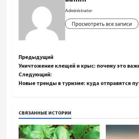
Administrator
Просмотреть все записи
Н
Предыдущий
Уничтожение клещей и крыс: почему это важ
а
Следующий:
в
Новые тренды в туризме: куда отправятся пу
и
г
СВЯЗАННЫЕ ИСТОРИИ
а
ц