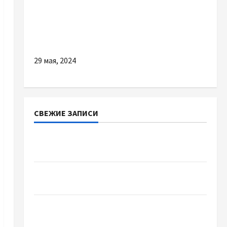
Разное
Чем особенны услуги профессиональной
уборки после ремонта
29 мая, 2024
СВЕЖИЕ ЗАПИСИ
Наскільки важливо купити якісне насіння
базиліку
Чому важливо вибрати якісні запчастини до
тракторів
Украинский нотариус во Вроцлаве:
доверенность для Украины