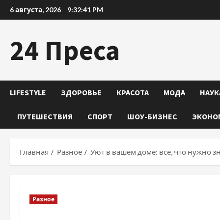
Перейти
6 августа, 2026
9:32:42 PM
к
содержимому
24 Преса
LIFESTYLE
ЗДОРОВЬЕ
КРАСОТА
МОДА
НАУК
ПУТЕШЕСТВИЯ
СПОРТ
ШОУ-БИЗНЕС
ЭКОНО
Главная
Разное
Уют в вашем доме: все, что нужно з
Разное