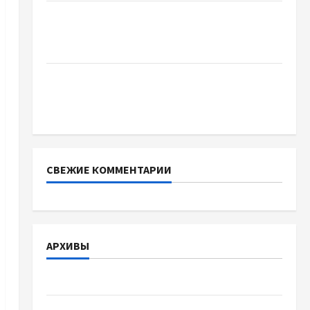
Два пути к одному результату: чем
отличаются способы расторжения брака и
какой выбрать
Тягові літій-залізо-фосфатні акумуляторні
батареї зі SMART BMS INVERTER для
інверторів DEYE
СВЕЖИЕ КОММЕНТАРИИ
АРХИВЫ
Август 2026
Июль 2026