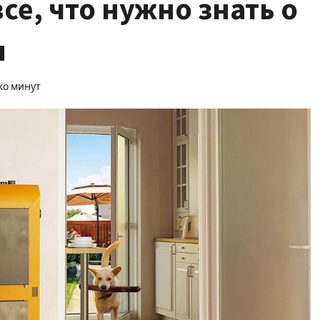
се, что нужно знать о
я
ко минут