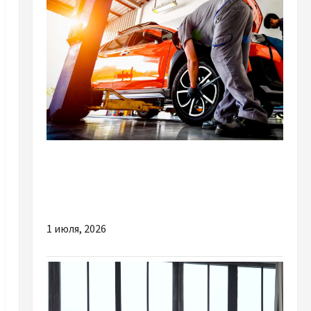
Разное
Датчик АБС: чому загоряється помилка на
панелі
1 июля, 2026