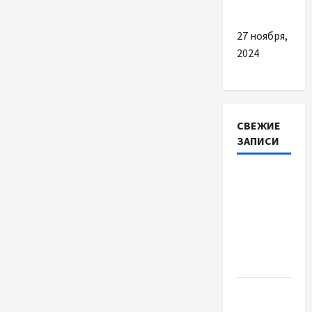
интернете
27 ноября,
2024
СВЕЖИЕ
ЗАПИСИ
Наскільки
важливо
купити
якісне
насіння
базиліку
Чому
важливо