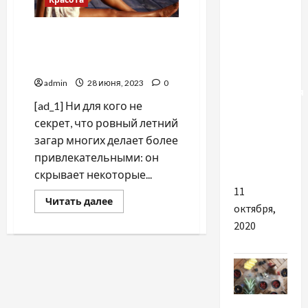
В
Как лучше подчеркнуть
Таиланде
морской загар, –
курорты
рекомендации стилистов
будут
admin
28 июня, 2023
0
открываться
[ad_1] Ни для кого не
для
секрет, что ровный летний
туристов
загар многих делает более
в три
привлекательными: он
этапа
скрывает некоторые...
11
Прочитать
Читать далее
октября,
больше
о
2020
Как
лучше
подчеркнуть
морской
загар,
–
рекомендации
стилистов
Разное