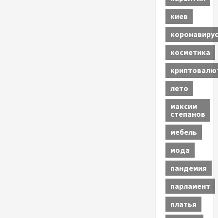
киев
коронавиру
косметика
криптовалю
лето
максим
степанов
мебель
мода
пандемия
парламент
платья