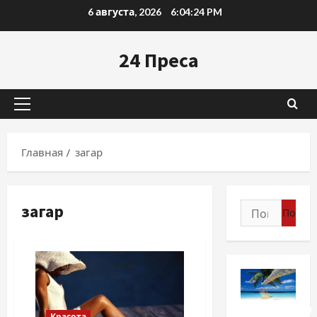
Перейти
6 августа, 2026
6:04:25 PM
к
содержимому
24 Преса
Основное
меню
Главная
загар
загар
Найти:
Путешествия
Красота