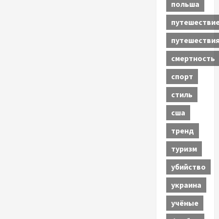
польша
путешестви
путешестви
смертность
спорт
стиль
сша
тренд
туризм
убийство
украина
учёные