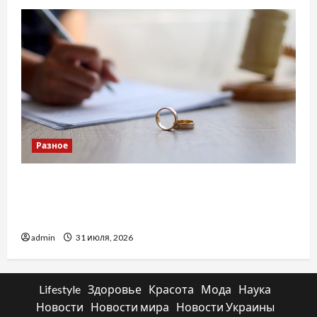
Разное
Два пути к одному результату: чем
отличаются способы расторжения брака и
какой выбрать
admin
31 июля, 2026
Lifestyle
Здоровье
Красота
Мода
Наука
Новости
Новости мира
Новости Украины