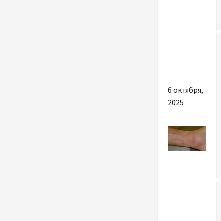
Огромное
разнообразие
кальянов,
табаков и
аксессуаров
6 октября,
2025
Разное
Тромбофлеби
основные
симптомы
и