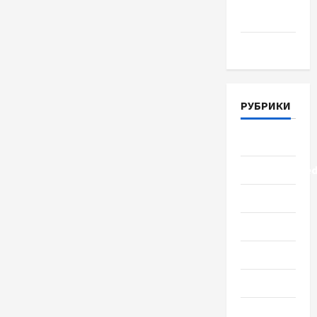
2018
Март 2018
РУБРИКИ
Lifestyle
Uncategorize
Здоровье
Красота
Мода
Наука
Новости