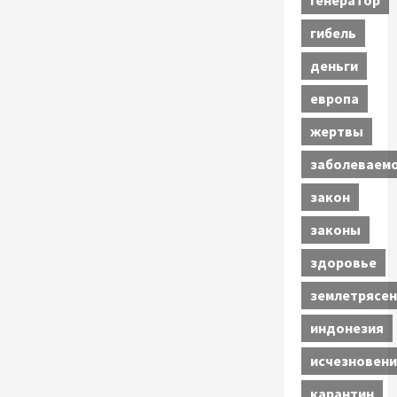
генератор
гибель
деньги
европа
жертвы
заболеваем
закон
законы
здоровье
землетрясен
индонезия
исчезновени
карантин