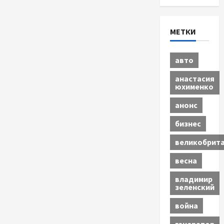
МЕТКИ
авто
анастасия
юхименко
анонс
бизнес
великобрит
весна
владимир
зеленский
война