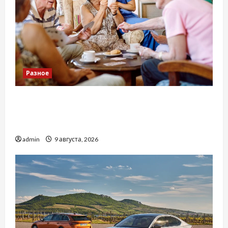
Разное
Приватний будинок престарілих «Рідні
Серця»: сучасні підходи до геріатричного
догляду
admin
9 августа, 2026