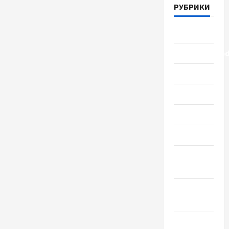
РУБРИКИ
Lifestyle
Uncategorize
Здоровье
Красота
Мода
Наука
Новости
мира
Новости
Украины
Общество