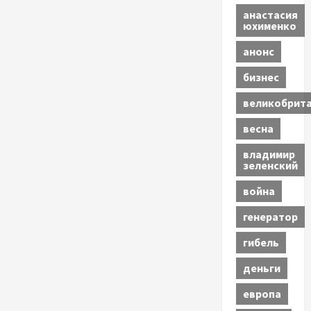
анастасия
юхименко
анонс
бизнес
великобрит
весна
владимир
зеленский
война
генератор
гибель
деньги
европа