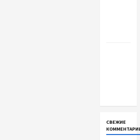
важливо
купити
якісне
насіння
базиліку
Чому
важливо
вибрати
якісні
запчастини
до
тракторів
СВЕЖИЕ
КОММЕНТАРИ