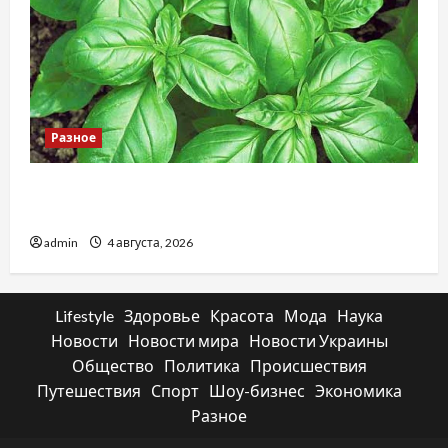
Разное
Наскільки важливо купити якісне насіння
базиліку
admin
4 августа, 2026
Lifestyle
Здоровье
Красота
Мода
Наука
Новости
Новости мира
Новости Украины
Общество
Политика
Происшествия
Путешествия
Спорт
Шоу-бизнес
Экономика
Разное