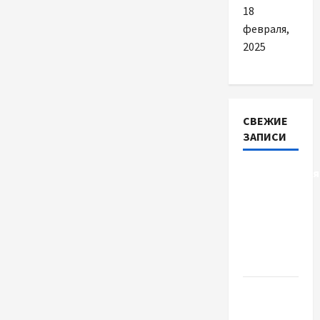
18
февраля,
2025
СВЕЖИЕ
ЗАПИСИ
Детоксикація
організму
після
тривалого
вживання
алкоголю
Приватний
будинок