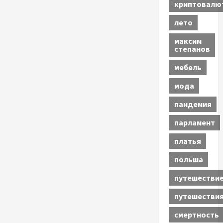
криптовалю
лето
максим
степанов
мебель
мода
пандемия
парламент
платья
польша
путешестви
путешестви
смертность