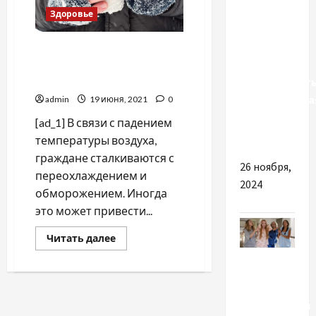
Здоровье
Какие
плюсы
Переохлаждение и
способна
обморожение: как уберечь
себя зимой
предоставит
антигравийна
admin
19 июня, 2021
0
пленка
[ad_1] В связи с падением
для авто
температуры воздуха,
граждане сталкиваются с
26 ноября,
переохлаждением и
2024
обморожением. Иногда
это может привести...
Прочитать
Читать далее
больше
Разное
о
Переохлаждение
и
обморожение:
Які
как
кінопрем’єри
уберечь