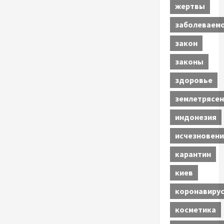
жертвы
заболеваем
закон
законы
здоровье
землетрясен
индонезия
исчезновени
карантин
киев
коронавиру
косметика