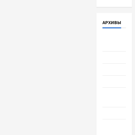
АРХИВЫ
Август
2026
Июль 2026
Июнь 2026
Май 2026
Апрель
2026
Март 2026
Февраль
2026