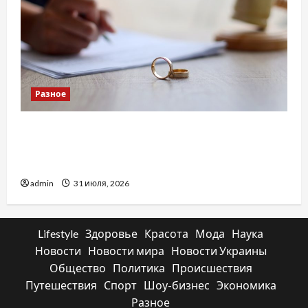
Разное
Два пути к одному результату: чем
отличаются способы расторжения брака и
какой выбрать
admin
31 июля, 2026
Lifestyle
Здоровье
Красота
Мода
Наука
Новости
Новости мира
Новости Украины
Общество
Политика
Происшествия
Путешествия
Спорт
Шоу-бизнес
Экономика
Разное