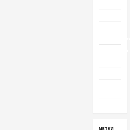
Украины
Общество
Политика
Происшестви
Путешествия
Разное
Спорт
Шоу-
бизнес
Экономика
МЕТКИ