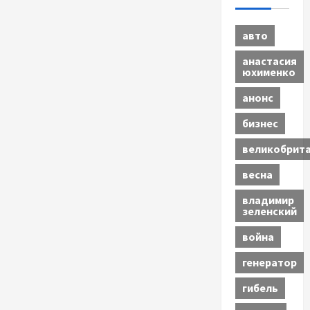
авто
анастасия
юхименко
анонс
бизнес
великобрит
весна
владимир
зеленский
война
генератор
гибель