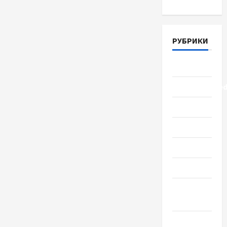
РУБРИКИ
Lifestyle
Uncategorize
Здоровье
Красота
Мода
Наука
Новости
мира
Новости