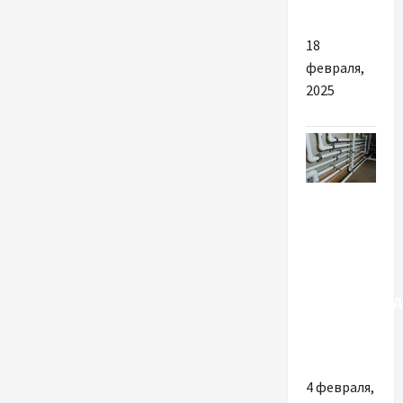
очистки
18
февраля,
2025
Разное
ПОРАДИ
ПО
ОРГАНІЗАЦІЇ
ВОДОПРОВОД
У
КВАРТИРІ
4 февраля,