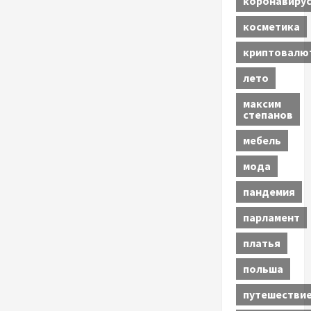
коронавиру
косметика
криптовалю
лето
максим
степанов
мебель
мода
пандемия
парламент
платья
польша
путешестви