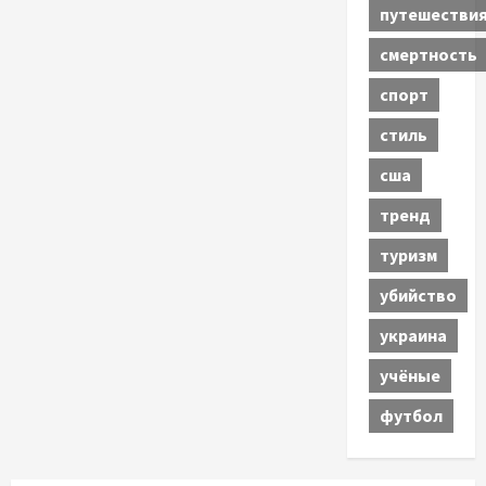
путешестви
смертность
спорт
стиль
сша
тренд
туризм
убийство
украина
учёные
футбол