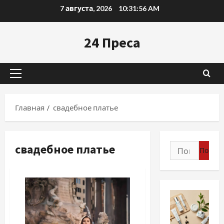
Перейти
7 августа, 2026
10:31:57 AM
к
содержимому
24 Преса
Основное
меню
Главная
свадебное платье
свадебное платье
Найти: