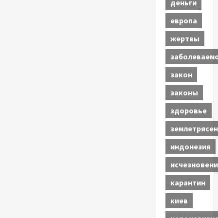
деньги
европа
жертвы
заболеваем
закон
законы
здоровье
землетрясен
индонезия
исчезновени
карантин
киев