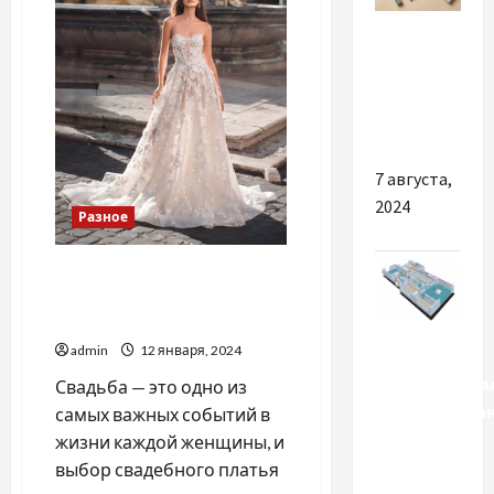
Разное
Косметика
Rejuran в
Україні
7 августа,
2024
Разное
Каких ошибок стоит
избегать при выборе
свадебного платья
Разное
admin
12 января, 2024
Профессиона
Свадьба — это одно из
проектирова
самых важных событий в
систем
жизни каждой женщины, и
вентиляции
выбор свадебного платья
и