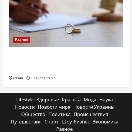
Разное
Два пути к одному результату: чем
отличаются способы расторжения брака и
какой выбрать
admin
31 июля, 2026
Lifestyle
Здоровье
Красота
Мода
Наука
Новости
Новости мира
Новости Украины
Общество
Политика
Происшествия
Путешествия
Спорт
Шоу-бизнес
Экономика
Разное