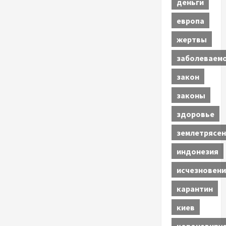
деньги
европа
жертвы
заболеваем
закон
законы
здоровье
землетрясен
индонезия
исчезновени
карантин
киев
коронавиру