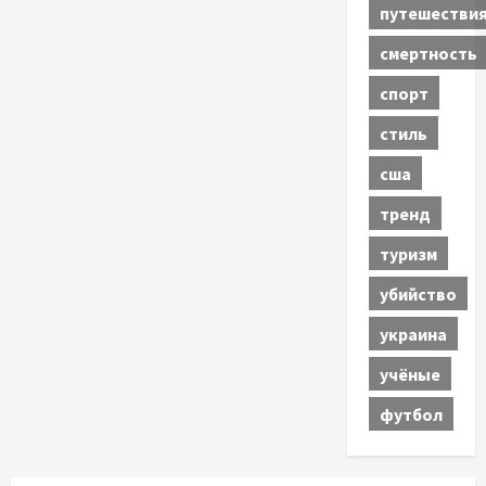
путешестви
смертность
спорт
стиль
сша
тренд
туризм
убийство
украина
учёные
футбол