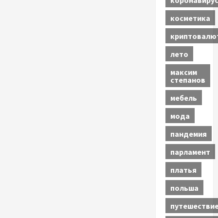
косметика
криптовалю
лето
максим
степанов
мебель
мода
пандемия
парламент
платья
польша
путешестви