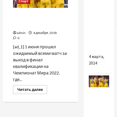
Разное
Спорт
Чем
Наша сборная рвётся на
особенна
ЧМ-2022: победа 3-1 в
покупка
матче с Шотландией
качественног
admin
4 декабря, 2018
акрилового
0
стекла
[ad_1] 1 июня прошел
ожидаемый всеми матч за
4 марта,
выход в финал
2024
квалификации на
Чемпионат Мира 2022,
где...
Прочитать
Читать далее
Спорт
больше
о
Наша
Наша
сборная
рвётся
сборная
на
рвётся на
ЧМ-2022: