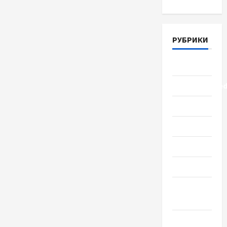
РУБРИКИ
Lifestyle
Uncategorize
Здоровье
Красота
Мода
Наука
Новости
мира
Новости