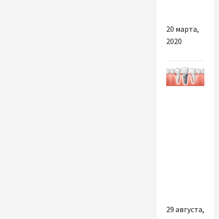
молодости
20 марта,
2020
Разное
Імплантація
зубів в
Києві: все
про
актуальні
системи
та ціни
29 августа,