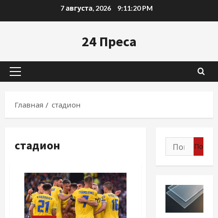
Перейти
7 августа, 2026
9:11:21 PM
к
содержимому
24 Преса
Основное
меню
Главная
стадион
стадион
Найти: