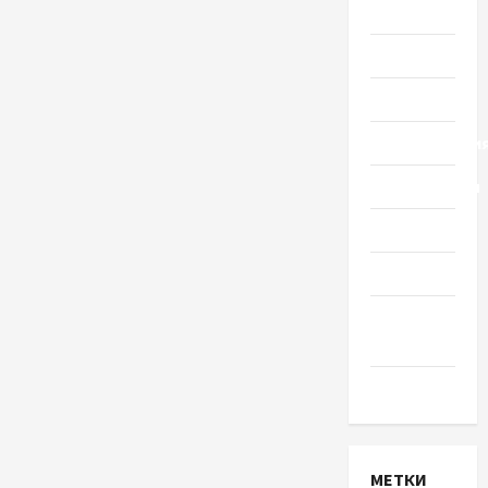
Украины
Общество
Политика
Происшестви
Путешествия
Разное
Спорт
Шоу-
бизнес
Экономика
МЕТКИ