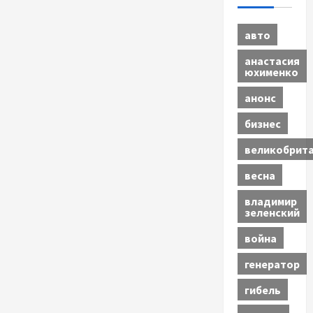
авто
анастасия
юхименко
анонс
бизнес
великобрит
весна
владимир
зеленский
война
генератор
гибель