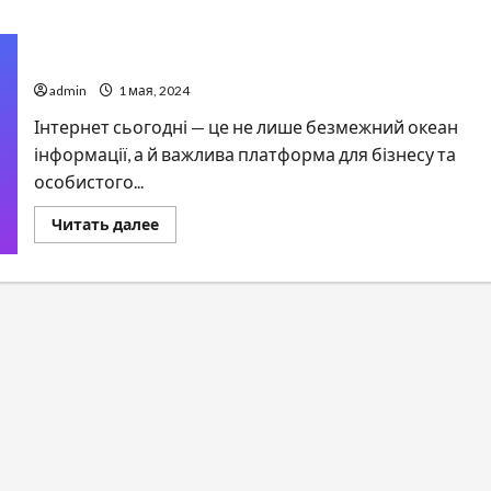
Головні переваги професійної розробки сайту
admin
1 мая, 2024
Інтернет сьогодні — це не лише безмежний океан
інформації, а й важлива платформа для бізнесу та
особистого...
Прочитать
Читать далее
больше
о
Головні
переваги
професійної
розробки
сайту