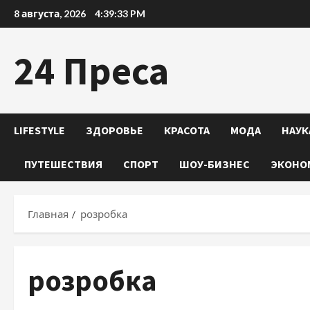
Перейти
8 августа, 2026
4:39:34 PM
к
содержимому
24 Преса
LIFESTYLE
ЗДОРОВЬЕ
КРАСОТА
МОДА
НАУК
ПУТЕШЕСТВИЯ
СПОРТ
ШОУ-БИЗНЕС
ЭКОНО
Главная
розробка
розробка