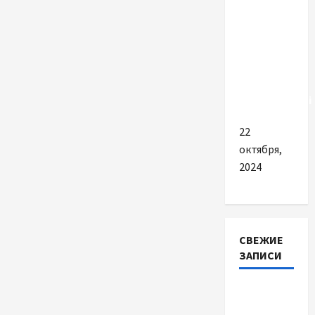
Модульні
туалети
та
причини
їхньої
популярності
22
октября,
2024
СВЕЖИЕ
ЗАПИСИ
Наскільки
важливо