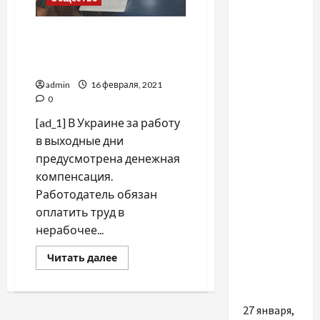
Работа в выходные дни:
как получить
компенсацию
admin
16 февраля, 2021
0
Разное
[ad_1] В Украине за работу
в выходные дни
Як обрати
предусмотрена денежная
послуги
компенсация.
графічного
Работодатель обязан
дизайнера
оплатить труд в
під
нерабочее...
конкретні
Прочитать
Читать далее
бізнес-
больше
о
задачі
Работа
в
выходные
27 января,
дни: