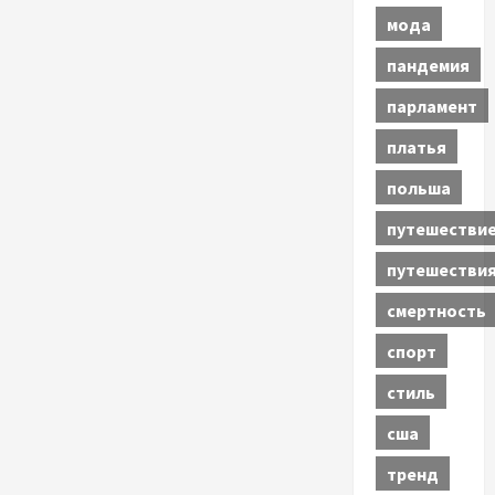
мода
пандемия
парламент
платья
польша
путешестви
путешестви
смертность
спорт
стиль
сша
тренд