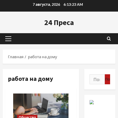
Перейти
7 августа, 2026
6:13:24 AM
к
содержимому
24 Преса
Основное
меню
Главная
работа на дому
работа на дому
Найти:
Общество