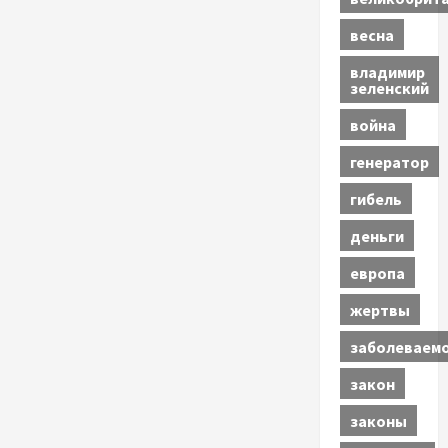
весна
владимир
зеленский
война
генератор
гибель
деньги
европа
жертвы
заболеваем
закон
законы