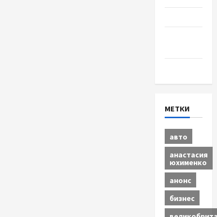
Спорт
Шоу-
бизнес
Экономика
МЕТКИ
авто
анастасия
юхименко
анонс
бизнес
великобрит