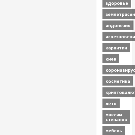
здоровье
землетрясен
индонезия
исчезновени
карантин
киев
коронавиру
косметика
криптовалю
лето
максим
степанов
мебель