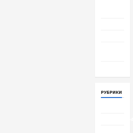
Август
2018
Июль 2018
Июнь 2018
Апрель
2018
Март 2018
РУБРИКИ
Lifestyle
Uncategorize
Здоровье