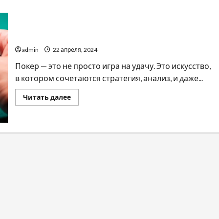
Как всегда выигрывать в покер
admin
22 апреля, 2024
Покер — это не просто игра на удачу. Это искусство,
в котором сочетаются стратегия, анализ, и даже...
Прочитать
Читать далее
больше
о
Как
всегда
выигрывать
в
покер