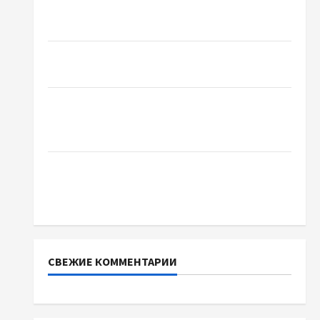
Чому важливо вибрати якісні запчастини до
тракторів
Украинский нотариус во Вроцлаве:
доверенность для Украины
Два пути к одному результату: чем
отличаются способы расторжения брака и
какой выбрать
Тягові літій-залізо-фосфатні акумуляторні
батареї зі SMART BMS INVERTER для
інверторів DEYE
СВЕЖИЕ КОММЕНТАРИИ