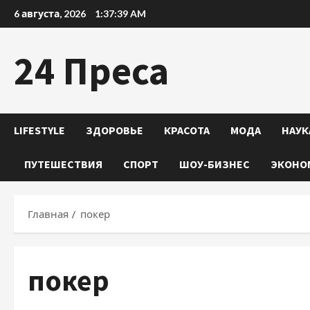
Перейти
6 августа, 2026
1:37:40 AM
к
содержимому
24 Преса
LIFESTYLE
ЗДОРОВЬЕ
КРАСОТА
МОДА
НАУК
ПУТЕШЕСТВИЯ
СПОРТ
ШОУ-БИЗНЕС
ЭКОНО
Главная
покер
покер