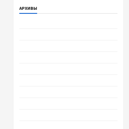
АРХИВЫ
Август 2026
Июль 2026
Июнь 2026
Май 2026
Апрель 2026
Март 2026
Февраль 2026
Январь 2026
Декабрь 2025
Ноябрь 2025