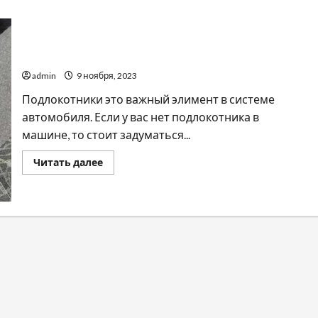
Как выбрать подлокотники на Дэо Ланос Сенс
admin
9 ноября, 2023
Подлокотники это важный элимент в системе
автомобиля. Если у вас нет подлокотника в
машине, то стоит задуматься...
Прочитать
Читать далее
больше
о
Как
выбрать
подлокотники
на
Дэо
Ланос
Сенс