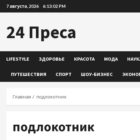
Перейти
7 августа, 2026
6:13:03 PM
к
содержимому
24 Преса
LIFESTYLE
ЗДОРОВЬЕ
КРАСОТА
МОДА
НАУК
ПУТЕШЕСТВИЯ
СПОРТ
ШОУ-БИЗНЕС
ЭКОНО
Главная
подлокотник
подлокотник