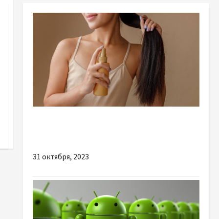
Разное
Век живи – век учись ухаживать за волосами
31 октября, 2023