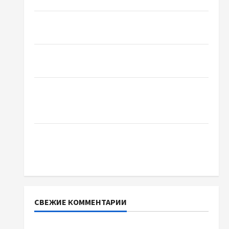
базиліку
Чому важливо вибрати якісні запчастини до
тракторів
Украинский нотариус во Вроцлаве:
доверенность для Украины
Два пути к одному результату: чем
отличаются способы расторжения брака и
какой выбрать
Тягові літій-залізо-фосфатні акумуляторні
батареї зі SMART BMS INVERTER для
інверторів DEYE
СВЕЖИЕ КОММЕНТАРИИ