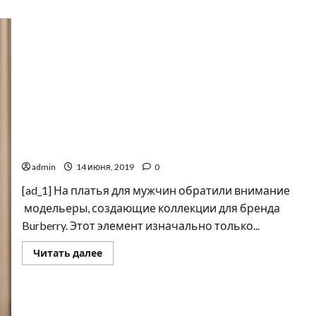
Платья для мужчин в моде отождествляется со
свободой
admin
14 июня, 2019
0
[ad_1] На платья для мужчин обратили внимание
модельеры, создающие коллекции для бренда
Burberry. Этот элемент изначально только...
Прочитать
Читать далее
больше
о
Платья
для
мужчин
в