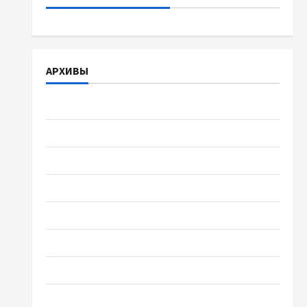
АРХИВЫ
Август 2026
Июль 2026
Июнь 2026
Май 2026
Апрель 2026
Март 2026
Февраль 2026
Январь 2026