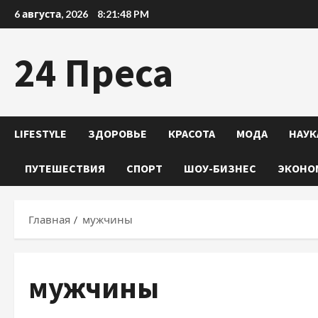
Перейти
6 августа, 2026
8:21:49 PM
к
содержимому
24 Преса
LIFESTYLE
ЗДОРОВЬЕ
КРАСОТА
МОДА
НАУК
ПУТЕШЕСТВИЯ
СПОРТ
ШОУ-БИЗНЕС
ЭКОНО
Главная
мужчины
мужчины