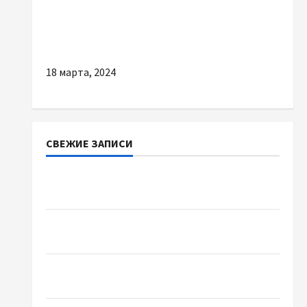
Автовыкуп в Одессе: какова польза данной
услуги
18 марта, 2024
СВЕЖИЕ ЗАПИСИ
Наскільки важливо купити якісне насіння
базиліку
Чому важливо вибрати якісні запчастини до
тракторів
Украинский нотариус во Вроцлаве:
доверенность для Украины