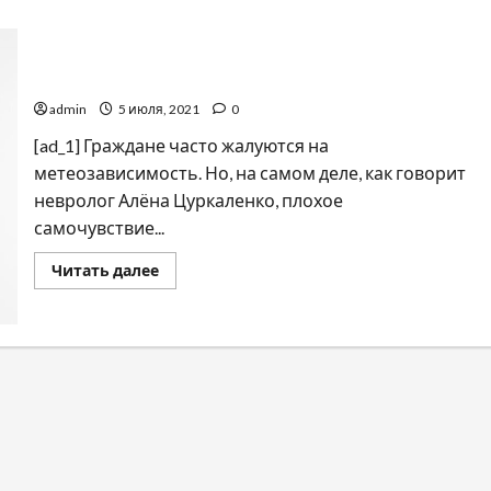
Существует ли на самом деле метеозависимость?
admin
5 июля, 2021
0
[ad_1] Граждане часто жалуются на
метеозависимость. Но, на самом деле, как говорит
невролог Алёна Цуркаленко, плохое
самочувствие...
Прочитать
Читать далее
больше
о
Существует
ли
на
самом
деле
метеозависимость?