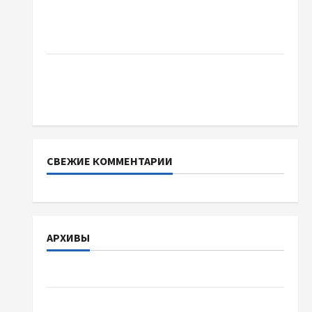
Два пути к одному результату: чем
отличаются способы расторжения брака и
какой выбрать
Тягові літій-залізо-фосфатні акумуляторні
батареї зі SMART BMS INVERTER для
інверторів DEYE
СВЕЖИЕ КОММЕНТАРИИ
АРХИВЫ
Август 2026
Июль 2026