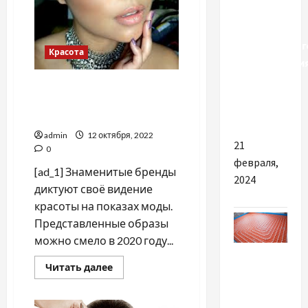
Важность
качественног
Красота
оборудовани
для
Стильные образы красоты
школьных
в 2020 году: лёгкая
кабинетов
небрежность и яркость
admin
12 октября, 2022
21
0
февраля,
[ad_1] Знаменитые бренды
2024
диктуют своё видение
красоты на показах моды.
Представленные образы
можно смело в 2020 году...
Разное
Прочитать
Читать далее
больше
Чому
о
Стильные
варто
образы