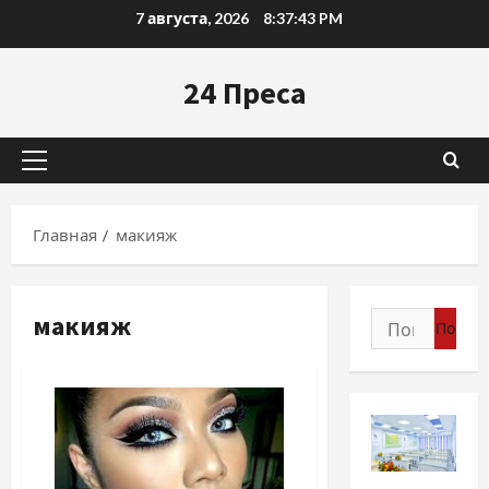
Перейти
7 августа, 2026
8:37:45 PM
к
содержимому
24 Преса
Основное
меню
Главная
макияж
макияж
Найти:
Разное