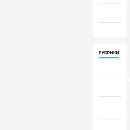
Апрель
2018
Март 2018
РУБРИКИ
Lifestyle
Uncategorize
Здоровье
Красота
Мода
Наука