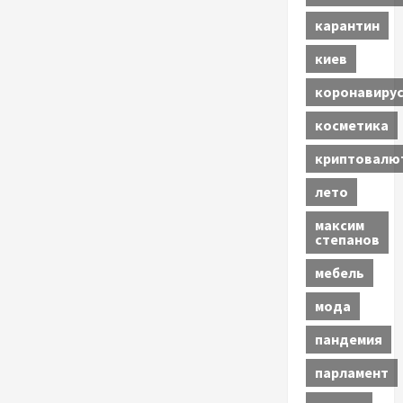
карантин
киев
коронавиру
косметика
криптовалю
лето
максим
степанов
мебель
мода
пандемия
парламент