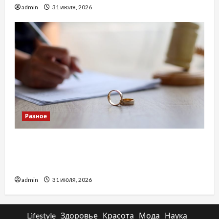
admin
31 июля, 2026
Разное
Два пути к одному результату: чем
отличаются способы расторжения брака и
какой выбрать
admin
31 июля, 2026
Lifestyle
Здоровье
Красота
Мода
Наука