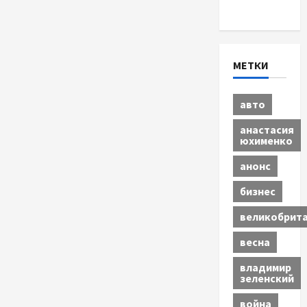
Экономика
МЕТКИ
авто
анастасия
юхименко
анонс
бизнес
великобрит
весна
владимир
зеленский
война