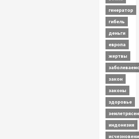
генератор
гибель
деньги
европа
жертвы
заболеваем
закон
законы
здоровье
землетрясен
индонезия
исчезновени