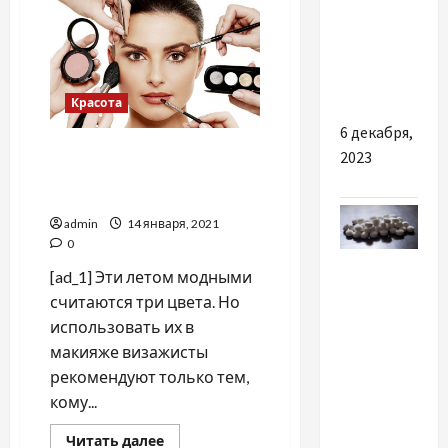
красоты
встановити
в
електричну
2020
году:
теплу
лёгкая
небрежность
підлогу
и
Красота
яркость
6 декабря,
Тренды летнего сезона:
2023
какой макияж сейчас в
моде
admin
14 января, 2021
0
Разное
[ad_1] Эти летом модными
считаются три цвета. Но
Інтернет-
использовать их в
аптека
макияже визажисты
Med24.biz
рекомендуют только тем,
— зручний
кому...
формат
купівлі
Прочитать
Читать далее