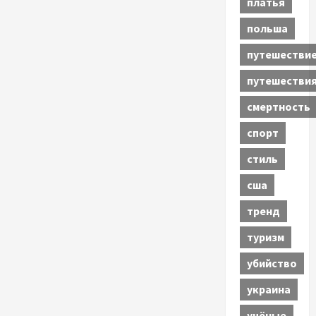
платья
польша
путешестви
путешестви
смертность
спорт
стиль
сша
тренд
туризм
убийство
украина
учёные