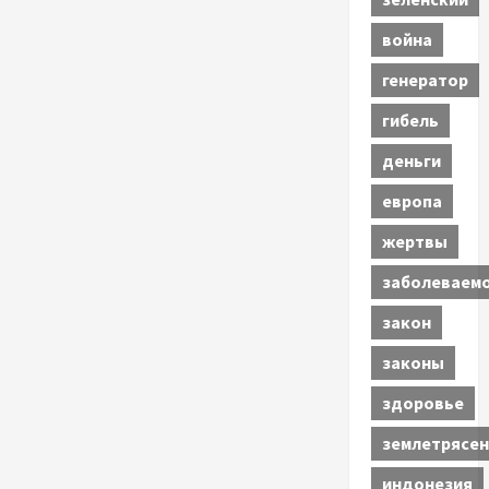
война
генератор
гибель
деньги
европа
жертвы
заболеваем
закон
законы
здоровье
землетрясен
индонезия