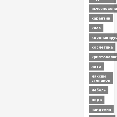
исчезновени
карантин
киев
коронавиру
косметика
криптовалю
лето
максим
степанов
мебель
мода
пандемия