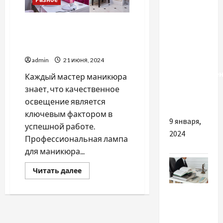
Разное
Монтаж
Настольная лампа для
заборов в
маникюра: выбор для
профессионалов
Киевской
области:
admin
21 июня, 2024
Восстановле
Каждый мастер маникюра
после
знает, что качественное
войны
освещение является
ключевым фактором в
9 января,
успешной работе.
2024
Профессиональная лампа
для маникюра...
Прочитать
Читать далее
больше
о
Разное
Настольная
лампа
для
Чем
маникюра:
выбор