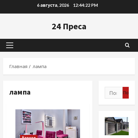
Перейти
6 августа, 2026
12:44:23 PM
к
содержимому
24 Преса
Основное
меню
Главная
лампа
лампа
Найти:
Разное