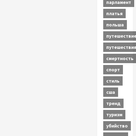
парламент
платья
польша
путешестви
путешестви
смертность
спорт
стиль
сша
тренд
туризм
убийство