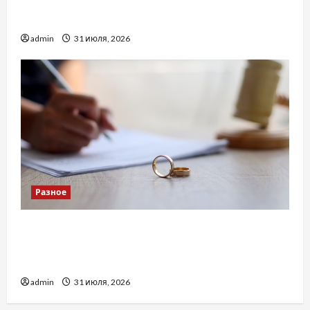
Украинский нотариус во Вроцлаве:
доверенность для Украины
admin
31 июля, 2026
Разное
Два пути к одному результату: чем
отличаются способы расторжения брака и
какой выбрать
admin
31 июля, 2026