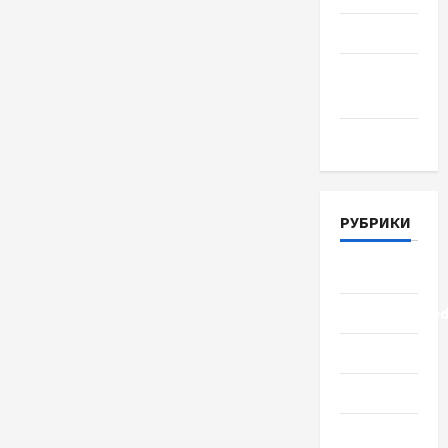
Июнь 2018
Апрель
2018
Март 2018
РУБРИКИ
Lifestyle
Uncategorize
Здоровье
Красота
Мода