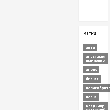
бизнес
Экономика
МЕТКИ
авто
анастасия
юхименко
анонс
бизнес
великобрит
весна
владимир
зеленский