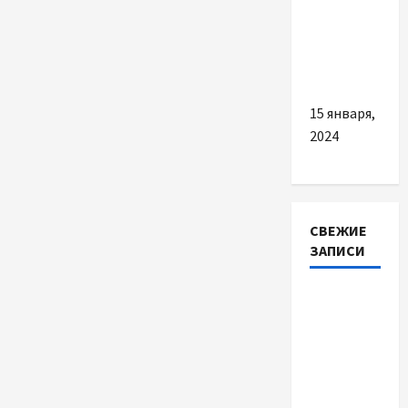
содержать
аптечка
на сезон
простуд?
15 января,
2024
СВЕЖИЕ
ЗАПИСИ
Наскільки
важливо
купити
якісне
насіння