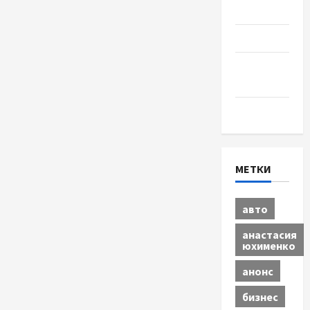
Разное
Спорт
Шоу-
бизнес
Экономика
МЕТКИ
авто
анастасия
юхименко
анонс
бизнес