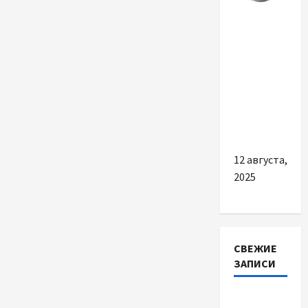
Разное
Чому слід
підібрати
хороший
повітряний
фільтр
для авто
12 августа,
2025
СВЕЖИЕ
ЗАПИСИ
Наскільки