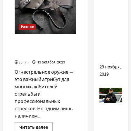
Как не
потерять
свои
Разное
деньги
из-за
Как выбрать лучшую
риэлторов,
пистолетную кобуру в
— эксперт
Интернете
admin
13 октября, 2023
29 ноября,
Огнестрельное оружие —
2019
это важный атрибут для
многих любителей
стрельбы и
профессиональных
Разное
стрелков. Но одним лишь
наличием...
Коли 20
Прочитать
років
Читать далее
больше