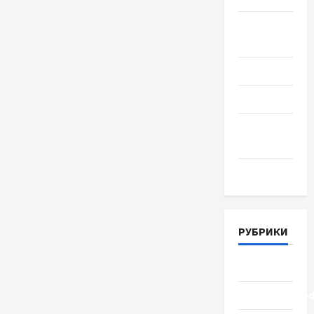
Август
2018
Июль 2018
Июнь 2018
Апрель
2018
Март 2018
РУБРИКИ
Lifestyle
Uncategorize