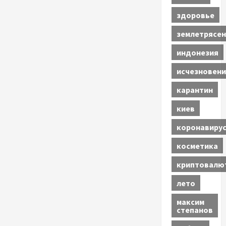
здоровье
землетрясен
индонезия
исчезновени
карантин
киев
коронавиру
косметика
криптовалю
лето
максим
степанов