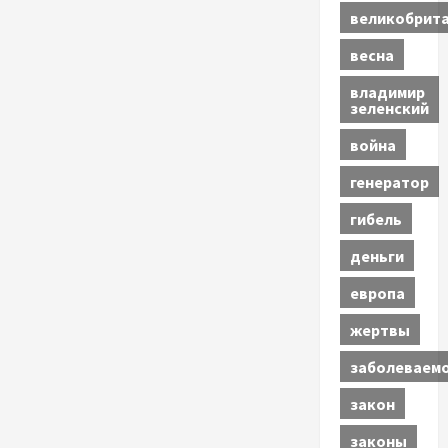
великобрит
весна
владимир
зеленский
война
генератор
гибель
деньги
европа
жертвы
заболеваем
закон
законы