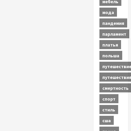
мебель
мода
пандемия
парламент
платья
польша
путешестви
путешестви
смертность
спорт
стиль
сша