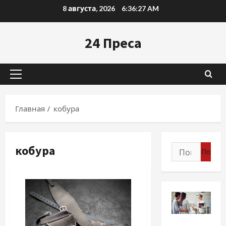
Перейти
8 августа, 2026
6:36:28 AM
к
содержимому
24 Преса
Основное
меню
Главная
кобура
кобура
Найти:
Экономика