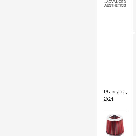
Разное
Академия
эстетической
медицины:
Academy
of
Advanced
Aesthetics
в Украине
19 августа,
2024